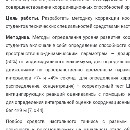
совершенствование координационных способностей орг
Цель работы.
Разработать методику коррекции коо
студентов технических специальностей средствами наст
Методика.
Методы определения уровня развития ко
студентов включали в себя: определение способности
пространственно-динамическим параметрам
–
дози
(50%) от индивидуального максимума; для определени
движениями по пространственно временным парам
интервалов «7» и «49» секунд; для определения хара
распределение, концентрация) – корректурный тест Ш
антиципирующих реакций оценивались с помощью эл
для определения интегральной оценки координационны
бег 4×9 м [7, с.44].
Подбор средств настольного тенниса с разным 
сложности и рекомендуемых на начальном этапе об