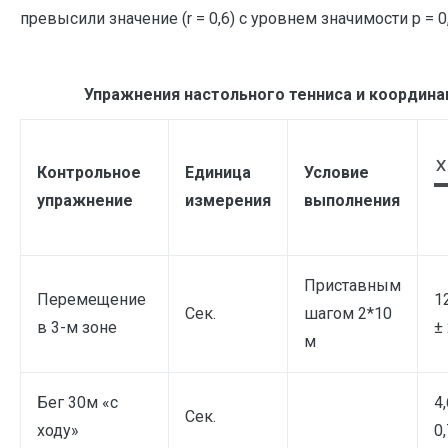
превысили значение (r = 0,6) с уровнем значимости р = 0
Упражнения настольного тенниса и координ
X
Контрольное
Единица
Условие
упражнение
измерения
выполнения
Приставным
Перемещение
1
Сек.
шагом 2*10
в 3-м зоне
± 
м
Бег 30м «с
4,
Сек.
ходу»
0,