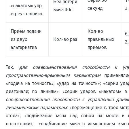
Серия 30
1
Без потери
«накатом» упр.
секунд
± 
мяча 30с.
«треугольник»
Приём подачи
Кол-во
6,
из двух
Кол-во раз
правильных
2,
альтернатив
приёмов
Так,
для совершенствования способности к у
пространственно-временным параметрам
применяли
«подача на точность»; «удар на точность»; «серии уд
диагонали; по линиям»; «серии ударов «накатом» 
совершенствования способности к управлению дви
динамическим параметрам
: «перемещение в трёх мет
стола»; «подбивание мяча над собой на месте и 
положений»; «подбивание мяча с изменением высот