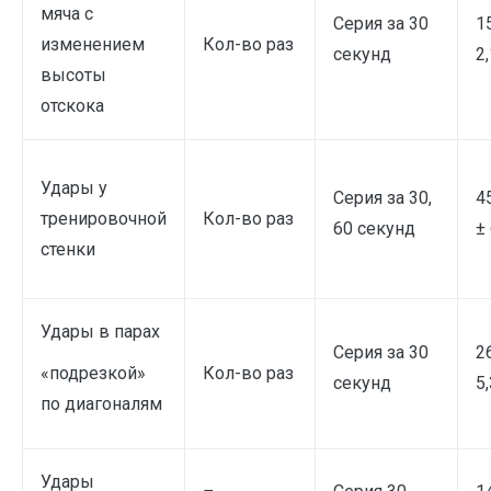
мяча с
Серия за 30
1
изменением
Кол-во раз
секунд
2,
высоты
отскока
Удары у
Серия за 30,
4
тренировочной
Кол-во раз
60 секунд
± 
стенки
Удары в парах
Серия за 30
2
«подрезкой»
Кол-во раз
секунд
5,
по диагоналям
Удары