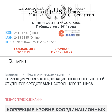
Перейти
к
содержимому
Лицензия СМИ:
ПИ № ФС77-63060
Евразийский Союз Ученых —
Публикуется с 2014 года
публикация научных статей в
ISSN:
Евразийский Союз Ученых — публикация научных статей в
2411-6467 (Print)
ISSN:
2413-9335 (Online)
ежемесячном научном журнале
ежемесячном научном журнале
DOI:
10.31618/esu.2411-6467.8.53.1
ПУБЛИКАЦИЯ В
СРОЧНАЯ
SCOPUS
ПУБЛИКАЦИЯ
MENU
Главная
Педагогические науки
КОРРЕКЦИЯ УРОВНЯ КООРДИНАЦИОННЫХ СПОСОБНОСТЕЙ
СТУДЕНТОВ СРЕДСТВАМИ НАСТОЛЬНОГО ТЕННИСА
ПЕДАГОГИЧЕСКИЕ НАУКИ
КОРРЕКЦИЯ УРОВНЯ КООРДИНАЦИОННЫХ