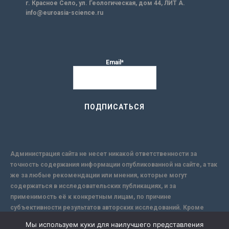
г. Красное Село, ул. Геологическая, дом 44, ЛИТ А.
info@euroasia-science.ru
Email*
Администрация сайта не несет никакой ответственности за
точность содержания информации опубликованной на сайте, а так
же за любые рекомендации или мнения, которые могут
содержаться в исследовательских публикациях, и за
применимость её к конкретным лицам, по причине
субъективности результатов авторских исследований. Кроме
того, поскольку интернет не обеспечивает в полной мере
Мы используем куки для наилучшего представления
надежной защиты информации, Сайт не несет ответственности за