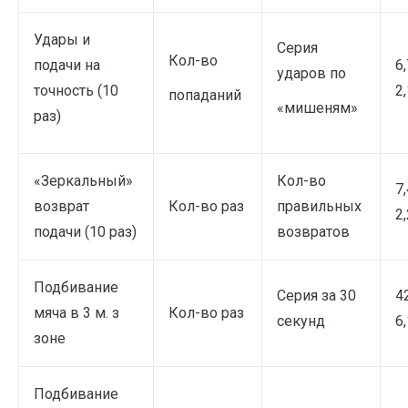
Удары и
Серия
Кол-во
подачи на
6,
ударов по
точность (10
2,
попаданий
«мишеням»
раз)
«Зеркальный»
Кол-во
7,
возврат
Кол-во раз
правильных
2,
подачи (10 раз)
возвратов
Подбивание
Серия за 30
4
мяча в 3 м. з
Кол-во раз
секунд
6,
зоне
Подбивание