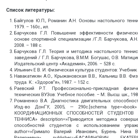
Список литературы:
Байгулов Ю.П., Романин А.Н. Основы настольного тенни
1979. – 160с., ил.
Барчукова Г.Л. Повышение эффективности физическ
основе спортивной специализации /Г.Л. Барчукова, А.Н
2008. – 188 с.
Барчукова Г.Л. Теория и методика настольного теннис
заведений / Г.Л. Барчукова, В.М.М. Богушас, О.В. Матицин
Издательский центр «Академия», 2006. – 528 с.
Ильинич Е В. И. Физическая культура студентов: Учебник М
Навакатикян А.О., Крыжановская В.В., Кальниш В.В. Фи
труда. К.: «Здоров”я», 1987. – 152 с.
Раевский Р.Т. Профессионально-прикладная физич
технических ВУЗов: Учебное пособие. – М.: Высш. шк., 1985
Романенко В.А. Диагностика двигательных способнос
Изд-во ДонГУ, 2005, — 290с.[schema type=»boo
КООРДИНАЦИОННЫХ СПОСОБНОСТЕЙ СТУДЕНТОВ 
ТЕННИСА» description=»Приводится методика соверш
способностей студентов с использованием упражн
author=»Гримало Валерий Иванович, Бурень Нина В
Валериевна» publisher=»БАСАРАНОВИЧ ЕКАТЕРИ