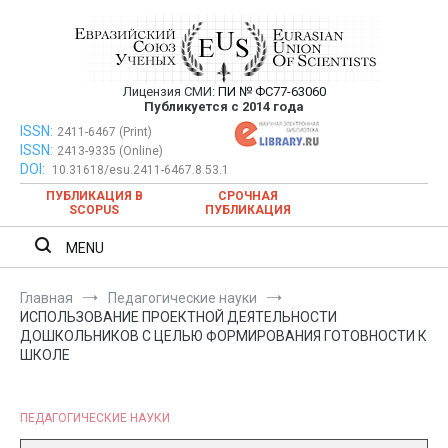
Перейти
к
содержимому
Лицензия СМИ:
ПИ № ФС77-63060
Евразийский Союз Ученых —
Публикуется с 2014 года
публикация научных статей в
ISSN:
Евразийский Союз Ученых — публикация научных статей в
2411-6467 (Print)
ISSN:
2413-9335 (Online)
ежемесячном научном журнале
ежемесячном научном журнале
DOI:
10.31618/esu.2411-6467.8.53.1
ПУБЛИКАЦИЯ В
СРОЧНАЯ
SCOPUS
ПУБЛИКАЦИЯ
MENU
Главная
Педагогические науки
ИСПОЛЬЗОВАНИЕ ПРОЕКТНОЙ ДЕЯТЕЛЬНОСТИ
ДОШКОЛЬНИКОВ С ЦЕЛЬЮ ФОРМИРОВАНИЯ ГОТОВНОСТИ К
ШКОЛЕ
ПЕДАГОГИЧЕСКИЕ НАУКИ