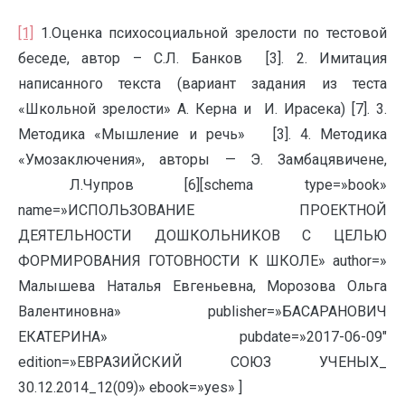
[1]
1.Оценка психосоциальной зрелости по тестовой
беседе, автор – С.Л. Банков [3]. 2. Имитация
написанного текста (вариант задания из теста
«Школьной зрелости» А. Керна и И. Ирасека) [7]. 3.
Методика «Мышление и речь» [3]. 4. Методика
«Умозаключения», авторы — Э. Замбацявичене,
Л.Чупров [6][schema type=»book»
name=»ИСПОЛЬЗОВАНИЕ ПРОЕКТНОЙ
ДЕЯТЕЛЬНОСТИ ДОШКОЛЬНИКОВ С ЦЕЛЬЮ
ФОРМИРОВАНИЯ ГОТОВНОСТИ К ШКОЛЕ» author=»
Малышева Наталья Евгеньевна, Морозова Ольга
Валентиновна» publisher=»БАСАРАНОВИЧ
ЕКАТЕРИНА» pubdate=»2017-06-09″
edition=»ЕВРАЗИЙСКИЙ СОЮЗ УЧЕНЫХ_
30.12.2014_12(09)» ebook=»yes» ]