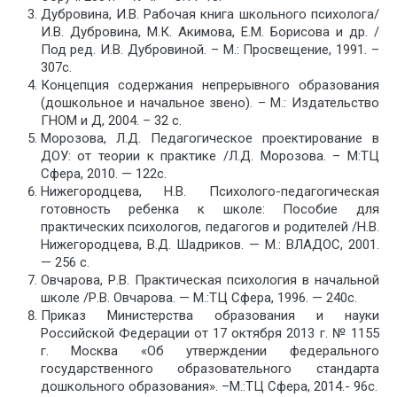
Дубровина, И.В. Рабочая книга школьного психолога/
И.В. Дубровина, М.К. Акимова, Е.М. Борисова и др. /
Под ред. И.В. Дубровиной. – М.: Просвещение, 1991. –
307с.
Концепция содержания непрерывного образования
(дошкольное и начальное звено). – М.: Издательство
ГНОМ и Д, 2004. – 32 с.
Морозова, Л.Д. Педагогическое проектирование в
ДОУ: от теории к практике /Л.Д. Морозова. – М:ТЦ
Сфера, 2010. — 122с.
Нижегородцева, Н.В. Психолого-педагогическая
готовность ребенка к школе: Пособие для
практических психологов, педагогов и родителей /Н.В.
Нижегородцева, В.Д. Шадриков. — М.: ВЛАДОС, 2001.
— 256 с.
Овчарова, Р.В. Практическая психология в начальной
школе /Р.В. Овчарова. — М.:ТЦ Сфера, 1996. — 240с.
Приказ Министерства образования и науки
Российской Федерации от 17 октября 2013 г. № 1155
г. Москва «Об утверждении федерального
государственного образовательного стандарта
дошкольного образования». –М.:ТЦ Сфера, 2014.- 96с.