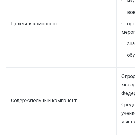
· изу
· вое
Целевой компонент
· орг
мероп
· зна
· обу
Опред
молод
Федер
Содержательный компонент
Средс
учени
и ист