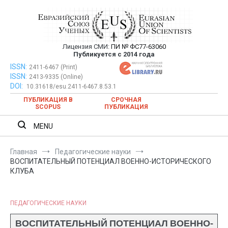
Перейти
к
содержимому
Лицензия СМИ:
ПИ № ФС77-63060
Евразийский Союз Ученых —
Публикуется с 2014 года
публикация научных статей в
ISSN:
Евразийский Союз Ученых — публикация научных статей в
2411-6467 (Print)
ISSN:
2413-9335 (Online)
ежемесячном научном журнале
ежемесячном научном журнале
DOI:
10.31618/esu.2411-6467.8.53.1
ПУБЛИКАЦИЯ В
СРОЧНАЯ
SCOPUS
ПУБЛИКАЦИЯ
MENU
Главная
Педагогические науки
ВОСПИТАТЕЛЬНЫЙ ПОТЕНЦИАЛ ВОЕННО-ИСТОРИЧЕСКОГО
КЛУБА
ПЕДАГОГИЧЕСКИЕ НАУКИ
ВОСПИТАТЕЛЬНЫЙ ПОТЕНЦИАЛ ВОЕННО-