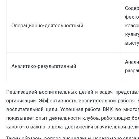
Содер
фехто
Операционно-деятельностный
класс
культ
высту
Анали
Аналитико-результативный
разра
Реализацией воспитательных целей и задач, представл
организации. Эффективность воспитательной работы 
воспитательной цели. Успешная работа ВИК во много
показывает опыт деятельности клубов, работающих бол
какого-то важного дела, достижения значительной цели
Таким образом, вопрос дисциплины неразрывно связан 