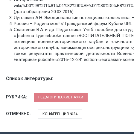
wiki/%D0%98%D1%81%D1%82%D0%BE%D1%80%D0%B8%D
(дата обращения 20.03.2016).
Лутошкин А.Н. Эмоциональные потенциалы коллектива. – М
Россия – Родина моя! // Гражданский форум Кубани URL: ht
Сластенин В.А. и др. Педагогика: Учеб. пособие для студ.
с.[schema type=»book» name=»ВОСПИТАТЕЛЬНЫЙ ПОТЕН
потенциал военно-исторического клуба» и «личность
исторического клуба, занимающегося реконструкцией ку
также результаты практической деятельности Военно-
Екатерина» pubdate=»2016-12-24″ edition=»euroasian-scien
Список литературы:
РУБРИКА:
ПЕДАГОГИЧЕСКИЕ НАУКИ
ОТМЕЧЕНО:
КОНФЕРЕНЦИЯ №24