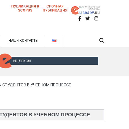
ПУБЛИКАЦИЯ В
СРОЧНАЯ
SCOPUS
ПУБЛИКАЦИЯ
 научных статей в ежемесячном научном
нале
ячном научном журнале
НАШИ КОНТАКТЫ
ИНДЕКСЫ
 СТУДЕНТОВ В УЧЕБНОМ ПРОЦЕССЕ
ТУДЕНТОВ В УЧЕБНОМ ПРОЦЕССЕ