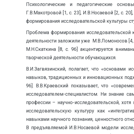
Психологические и педагогические основ
Г.В.Макотровой [1, с. 23], И.В.Носаевой [2, с.
формирования исследовательской культуры сту
Проблема формирования исследовательской ку
деятельности заложили уже М.В.Ломоносов [4, с. 3
М.Н.Скаткина [8, с. 96] акцентируется вним
творческой деятельности обучающихся.
В.И.Загвязинский, полагает, что «основами 
навыков, традиционных и инновационных подхо
96]. В.В.Краевский показывает, что «совре
исследователем-специалистом. Ни знание са
профессии – научно-исследовательской, хотя 
исследовательскую культуру как «интеграти
навыками научного познания, ценностного отно
В предъявляемой И.В.Носаевой модели иссле