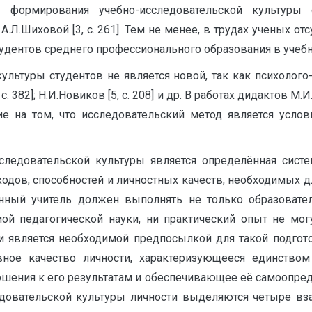
ы формирования учебно-исследовательской культур
 20], А.Л.Шиховой [3, с. 261]. Тем не менее, в трудах учены
дентов среднего профессионального образования в учебн
льтуры студентов не является новой, так как психолого
82]; Н.И.Новиков [5, с. 208] и др. В работах дидактов М.И.Ма
ание на том, что исследовательский метод является усл
исследовательской культуры является определённая сист
дов, способностей и личностных качеств, необходимых для
менный учитель должен выполнять не только образоват
мой педагогической науки, ни практический опыт не мог
и является необходимой предпосылкой для такой подготов
вное качество личности, характеризующееся единство
шения к его результатам и обеспечивающее её самоопредел
довательской культуры личности выделяются четыре вза