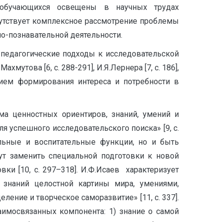
ы обучающихся освещены в научных трудах
х отсутствует комплексное рассмотрение проблемы
о-познавательной деятельности.
-педагогические подходы к исследовательской
хмутова [6, с. 288-291], И.Я.Лернера [7, с. 186],
овием формирования интереса и потребности в
ема ценностных ориентиров, знаний, умений и
 успешного исследовательского поиска» [9, с.
ельные и воспитательные функции, но и быть
ут заменить специальной подготовки к новой
ки [10, с. 297–318]. И.Ф.Исаев характеризует
м знаний целостной картины мира, умениями,
ение и творческое саморазвитие» [11, с. 337].
имосвязанных компонента: 1) знание о самой