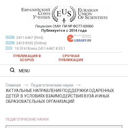
Перейти
к
содержимому
Лицензия СМИ:
ПИ № ФС77-63060
Евразийский Союз Ученых —
Публикуется с 2014 года
публикация научных статей в
ISSN:
Евразийский Союз Ученых — публикация научных статей в
2411-6467 (Print)
ISSN:
2413-9335 (Online)
ежемесячном научном журнале
ежемесячном научном журнале
DOI:
10.31618/esu.2411-6467.8.53.1
ПУБЛИКАЦИЯ В
СРОЧНАЯ
SCOPUS
ПУБЛИКАЦИЯ
MENU
Главная
Педагогические науки
АКТУАЛЬНЫЕ НАПРАВЛЕНИЯ ПОДДЕРЖКИ ОДАРЕННЫХ
ДЕТЕЙ: В УСЛОВИЯХ ВЗАИМОДЕЙСТВИЯ ВУЗА И ИНЫХ
ОБРАЗОВАТЕЛЬНЫХ ОРГАНИЗАЦИЙ
ПЕДАГОГИЧЕСКИЕ НАУКИ