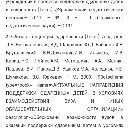
учреждений в процессе поддержки одаренных детей
и подростков [Текст]
//
Ярославский педагогический
вестник.– 2011. – № 3. – Т. II (Психолого-
педагогические науки). – С.191.
2.Рабочая концепция одаренности [Текст] /под ред.
Д.Б. Богоявленская, В.Д. Шадриков, Ю.Д. Бабаева, А.В.
Брушлинский, В.Н.Дружинин,И.И. Ильясов, И.В.
Калиш,Н.С. Лейтес,А.М. Матюшкин, А.А. Мелик-
Пашаев, В.И. Панов,Д.В. Ушаков,М.А. Холодная, Н.Б.
Шумакова, В.С. Юркевич. — М., 2003. –90с.[schema
type=»book» name=»АКТУАЛЬНЫЕ НАПРАВЛЕНИЯ
ПОДДЕРЖКИ ОДАРЕННЫХ ДЕТЕЙ: В УСЛОВИЯХ
ВЗАИМОДЕЙСТВИЯ ВУЗА И ИНЫХ
ОБРАЗОВАТЕЛЬНЫХ ОРГАНИЗАЦИЙ»
description=»Обоснованы возможности вузов в
оказании поддержки одаренным детям в условиях