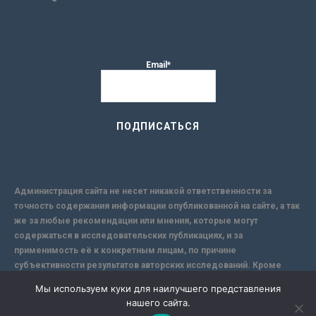
Email*
Администрация сайта не несет никакой ответственности за
точность содержания информации опубликованной на сайте, а так
же за любые рекомендации или мнения, которые могут
содержаться в исследовательских публикациях, и за
применимость её к конкретным лицам, по причине
субъективности результатов авторских исследований. Кроме
того, поскольку интернет не обеспечивает в полной мере
Мы используем куки для наилучшего представления
надежной защиты информации, Сайт не несет ответственности за
нашего сайта.
информацию, присылаемую через интернет.