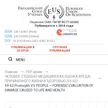
Перейти
к
содержимому
Лицензия СМИ:
ПИ № ФС77-63060
Евразийский Союз Ученых —
Публикуется с 2014 года
публикация научных статей в
ISSN:
Евразийский Союз Ученых — публикация научных статей в
2411-6467 (Print)
ISSN:
2413-9335 (Online)
ежемесячном научном журнале
ежемесячном научном журнале
DOI:
10.31618/esu.2411-6467.8.53.1
ПУБЛИКАЦИЯ В
СРОЧНАЯ
SCOPUS
ПУБЛИКАЦИЯ
MENU
Главная
PDF архив
ЧЕЛОВЕК: СУДЕБНО-МЕДИЦИНСКАЯ ОЦЕНКА ВРЕДА,
ПРИЧИНЕННОГО ЖИЗНИ И ЗДОРОВЬЮ (59-62)
59-62 Prutovykh V.V. PEOPLE — FORENSIC EVALUATION OF
DAMAGE CAUSED TO LIFE AND HEALTH