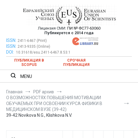
Перейти
к
содержимому
Лицензия СМИ:
ПИ № ФС77-63060
Евразийский Союз Ученых —
Публикуется с 2014 года
публикация научных статей в
ISSN:
Евразийский Союз Ученых — публикация научных статей в
2411-6467 (Print)
ISSN:
2413-9335 (Online)
ежемесячном научном журнале
ежемесячном научном журнале
DOI:
10.31618/esu.2411-6467.8.53.1
ПУБЛИКАЦИЯ В
СРОЧНАЯ
SCOPUS
ПУБЛИКАЦИЯ
MENU
Главная
PDF архив
О ВОЗМОЖНОСТЯХ ПОВЫШЕНИЯ МОТИВАЦИИ
ОБУЧАЕМЫХ ПРИ ОСВОЕНИИ КУРСА ФИЗИКИ В
МЕДИЦИНСКОМ ВУЗЕ (39-42)
39-42 Novikova N.G., Klishkova N.V.