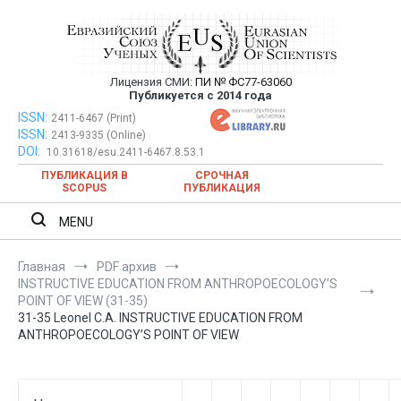
Перейти
к
содержимому
Лицензия СМИ:
ПИ № ФС77-63060
Евразийский Союз Ученых —
Публикуется с 2014 года
публикация научных статей в
ISSN:
Евразийский Союз Ученых — публикация научных статей в
2411-6467 (Print)
ISSN:
2413-9335 (Online)
ежемесячном научном журнале
ежемесячном научном журнале
DOI:
10.31618/esu.2411-6467.8.53.1
ПУБЛИКАЦИЯ В
СРОЧНАЯ
SCOPUS
ПУБЛИКАЦИЯ
MENU
Главная
PDF архив
INSTRUCTIVE EDUCATION FROM ANTHROPOECOLOGY’S
POINT OF VIEW (31-35)
31-35 Leonel C.A. INSTRUCTIVE EDUCATION FROM
ANTHROPOECOLOGY’S POINT OF VIEW