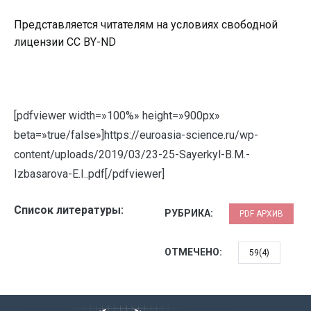
Представляется читателям на условиях свободной
лицензии CC BY-ND
[pdfviewer width=»100%» height=»900px»
beta=»true/false»]https://euroasia-science.ru/wp-
content/uploads/2019/03/23-25-Sayerkyl-B.M.-
Izbasarova-E.I..pdf[/pdfviewer]
Список литературы:
РУБРИКА:
PDF АРХИВ
ОТМЕЧЕНО:
59(4)