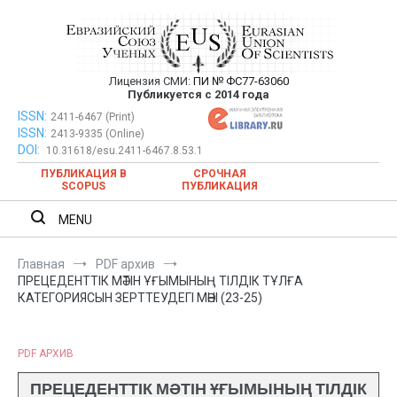
Перейти
к
содержимому
Лицензия СМИ:
ПИ № ФС77-63060
Евразийский Союз Ученых —
Публикуется с 2014 года
публикация научных статей в
ISSN:
Евразийский Союз Ученых — публикация научных статей в
2411-6467 (Print)
ISSN:
2413-9335 (Online)
ежемесячном научном журнале
ежемесячном научном журнале
DOI:
10.31618/esu.2411-6467.8.53.1
ПУБЛИКАЦИЯ В
СРОЧНАЯ
SCOPUS
ПУБЛИКАЦИЯ
MENU
Главная
PDF архив
ПРЕЦЕДЕНТТІК МӘТІН ҰҒЫМЫНЫҢ ТІЛДІК ТҰЛҒА
КАТЕГОРИЯСЫН ЗЕРТТЕУДЕГІ МӘНІ (23-25)
PDF АРХИВ
ПРЕЦЕДЕНТТІК МӘТІН ҰҒЫМЫНЫҢ ТІЛДІК