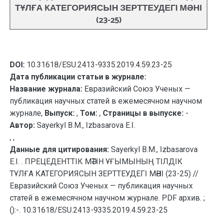
ТҰЛҒА КАТЕГОРИЯСЫН ЗЕРТТЕУДЕГІ МӘНІ
(23-25)
DOI:
10.31618/ESU.2413-9335.2019.4.59.23-25
Дата публикации статьи в журнале:
Название журнала:
Евразийский Союз Ученых —
публикация научных статей в ежемесячном научном
журнале,
Выпуск:
,
Том:
,
Страницы в выпуске:
-
Автор:
Sayerkyl B.M., Izbasarova E.I.
, ,
Данные для цитирования:
Sayerkyl B.M., Izbasarova
E.I. . ПРЕЦЕДЕНТТІК МӘТІН ҰҒЫМЫНЫҢ ТІЛДІК
ТҰЛҒА КАТЕГОРИЯСЫН ЗЕРТТЕУДЕГІ МӘНІ (23-25) //
Евразийский Союз Ученых — публикация научных
статей в ежемесячном научном журнале. PDF архив. ;
():-. 10.31618/ESU.2413-9335.2019.4.59.23-25