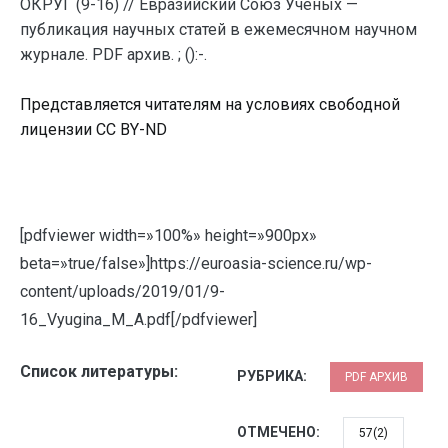
ОКРУГ (9-16) // Евразийский Союз Ученых —
публикация научных статей в ежемесячном научном
журнале. PDF архив. ; ():-.
Представляется читателям на условиях свободной
лицензии CC BY-ND
[pdfviewer width=»100%» height=»900px»
beta=»true/false»]https://euroasia-science.ru/wp-
content/uploads/2019/01/9-
16_Vyugina_M_A.pdf[/pdfviewer]
Список литературы:
РУБРИКА:
PDF АРХИВ
ОТМЕЧЕНО:
57(2)