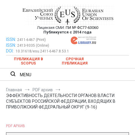
Перейти
к
содержимому
Лицензия СМИ:
ПИ № ФС77-63060
Евразийский Союз Ученых —
Публикуется с 2014 года
публикация научных статей в
ISSN:
Евразийский Союз Ученых — публикация научных статей в
2411-6467 (Print)
ISSN:
2413-9335 (Online)
ежемесячном научном журнале
ежемесячном научном журнале
DOI:
10.31618/esu.2411-6467.8.53.1
ПУБЛИКАЦИЯ В
СРОЧНАЯ
SCOPUS
ПУБЛИКАЦИЯ
MENU
Главная
PDF архив
ЭФФЕКТИВНОСТЬ ДЕЯТЕЛЬНОСТИ ОРГАНОВ ВЛАСТИ
СУБЪЕКТОВ РОССИЙСКОЙ ФЕДЕРАЦИИ, ВХОДЯЩИХ В
ПРИВОЛЖСКИЙ ФЕДЕРАЛЬНЫЙ ОКРУГ (9-16)
PDF АРХИВ