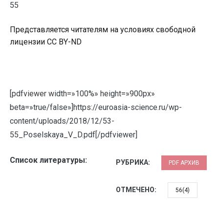
55
Представляется читателям на условиях свободной
лицензии CC BY-ND
[pdfviewer width=»100%» height=»900px»
beta=»true/false»]https://euroasia-science.ru/wp-
content/uploads/2018/12/53-
55_Poselskaya_V_D.pdf[/pdfviewer]
Список литературы:
РУБРИКА:
PDF АРХИВ
ОТМЕЧЕНО:
56(4)