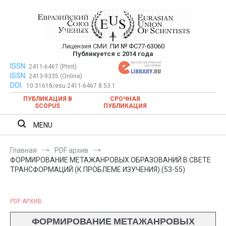
Перейти
к
содержимому
Лицензия СМИ:
ПИ № ФС77-63060
Евразийский Союз Ученых —
Публикуется с 2014 года
публикация научных статей в
ISSN:
Евразийский Союз Ученых — публикация научных статей в
2411-6467 (Print)
ISSN:
2413-9335 (Online)
ежемесячном научном журнале
ежемесячном научном журнале
DOI:
10.31618/esu.2411-6467.8.53.1
ПУБЛИКАЦИЯ В
СРОЧНАЯ
SCOPUS
ПУБЛИКАЦИЯ
MENU
Главная
PDF архив
ФОРМИРОВАНИЕ МЕТАЖАНРОВЫХ ОБРАЗОВАНИЙ В СВЕТЕ
ТРАНСФОРМАЦИЙ (К ПРОБЛЕМЕ ИЗУЧЕНИЯ) (53-55)
PDF АРХИВ
ФОРМИРОВАНИЕ МЕТАЖАНРОВЫХ