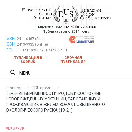
Перейти
к
содержимому
Лицензия СМИ:
ПИ № ФС77-63060
Евразийский Союз Ученых —
Публикуется с 2014 года
публикация научных статей в
ISSN:
Евразийский Союз Ученых — публикация научных статей в
2411-6467 (Print)
ISSN:
2413-9335 (Online)
ежемесячном научном журнале
ежемесячном научном журнале
DOI:
10.31618/esu.2411-6467.8.53.1
ПУБЛИКАЦИЯ В
СРОЧНАЯ
SCOPUS
ПУБЛИКАЦИЯ
MENU
Главная
PDF архив
ТЕЧЕНИЕ БЕРЕМЕННОСТИ, РОДОВ И СОСТОЯНИЕ
НОВОРОЖДЕННЫХ У ЖЕНЩИН, РАБОТАЮЩИХ И
ПРОЖИВАЮЩИХ В ЖИЛЫХ ЗОНАХ ПОВЫШЕННОГО
ЭКОЛОГИЧЕСКОГО РИСКА (19-21)
PDF АРХИВ