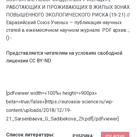
РАБОТАЮЩИХ И ПРОЖИВАЮЩИХ В ЖИЛЫХ ЗОНАХ
ПОВЫШЕННОГО ЭКОЛОГИЧЕСКОГО РИСКА (19-21) //
Евразийский Союз Ученых — публикация научных
статей в ежемесячном научном журнале. PDF архив. ;
():-.
Представляется читателям на условиях свободной
лицензии CC BY-ND
[pdfviewer width=»100%» height=»900px»
beta=»true/false»]https://euroasia-science.ru/wp-
content/uploads/2018/12/19-
21_Sarsenbaeva_G_Sadibekova_Zh.pdf[/pdfviewer]
Список литературы:
РУБРИКА:
PDF АРХИВ