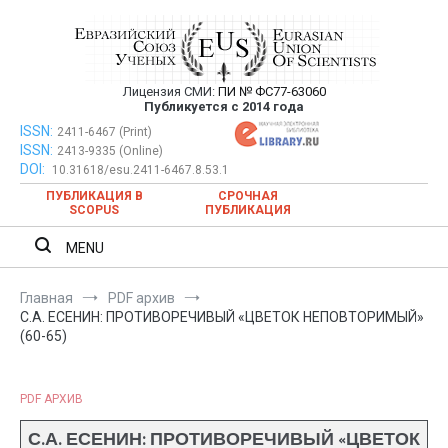
Перейти
к
содержимому
Лицензия СМИ:
ПИ № ФС77-63060
Евразийский Союз Ученых —
Публикуется с 2014 года
публикация научных статей в
ISSN:
Евразийский Союз Ученых — публикация научных статей в
2411-6467 (Print)
ISSN:
2413-9335 (Online)
ежемесячном научном журнале
ежемесячном научном журнале
DOI:
10.31618/esu.2411-6467.8.53.1
ПУБЛИКАЦИЯ В
СРОЧНАЯ
SCOPUS
ПУБЛИКАЦИЯ
MENU
Главная
PDF архив
С.А. ЕСЕНИН: ПРОТИВОРЕЧИВЫЙ «ЦВЕТОК НЕПОВТОРИМЫЙ»
(60-65)
PDF АРХИВ
С.А. ЕСЕНИН: ПРОТИВОРЕЧИВЫЙ «ЦВЕТОК