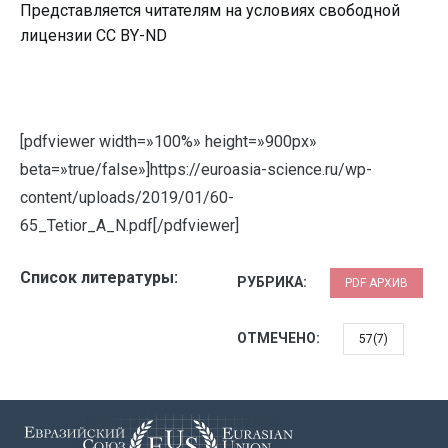
Представляется читателям на условиях свободной
лицензии CC BY-ND
[pdfviewer width=»100%» height=»900px»
beta=»true/false»]https://euroasia-science.ru/wp-
content/uploads/2019/01/60-
65_Tetior_A_N.pdf[/pdfviewer]
Список литературы:
РУБРИКА:
PDF АРХИВ
ОТМЕЧЕНО:
57(7)