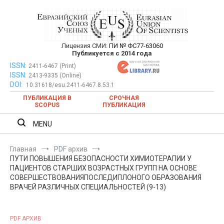
Перейти
к
содержимому
Лицензия СМИ:
ПИ № ФС77-63060
Евразийский Союз Ученых —
Публикуется с 2014 года
публикация научных статей в
ISSN:
Евразийский Союз Ученых — публикация научных статей в
2411-6467 (Print)
ISSN:
2413-9335 (Online)
ежемесячном научном журнале
ежемесячном научном журнале
DOI:
10.31618/esu.2411-6467.8.53.1
ПУБЛИКАЦИЯ В
СРОЧНАЯ
SCOPUS
ПУБЛИКАЦИЯ
MENU
Главная
PDF архив
ПУТИ ПОВЫШЕНИЯ БЕЗОПАСНОСТИ ХИМИОТЕРАПИИ У
ПАЦИЕНТОВ СТАРШИХ ВОЗРАСТНЫХ ГРУПП НА ОСНОВЕ
СОВЕРШЕСТВОВАНИЯПОСЛЕДИПЛОНОГО ОБРАЗОВАНИЯ
ВРАЧЕЙ РАЗЛИЧНЫХ СПЕЦИАЛЬНОСТЕЙ (9-13)
PDF АРХИВ