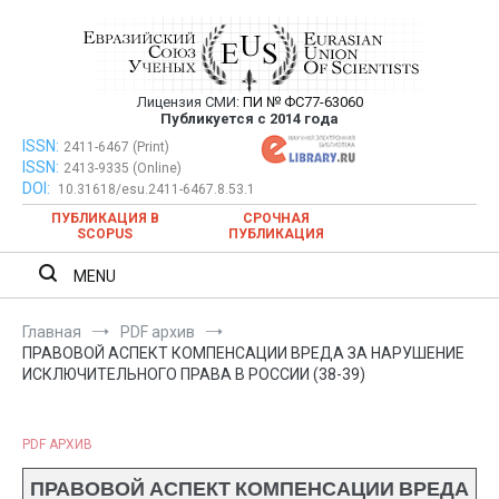
Перейти
к
содержимому
Лицензия СМИ:
ПИ № ФС77-63060
Евразийский Союз Ученых —
Публикуется с 2014 года
публикация научных статей в
ISSN:
Евразийский Союз Ученых — публикация научных статей в
2411-6467 (Print)
ISSN:
2413-9335 (Online)
ежемесячном научном журнале
ежемесячном научном журнале
DOI:
10.31618/esu.2411-6467.8.53.1
ПУБЛИКАЦИЯ В
СРОЧНАЯ
SCOPUS
ПУБЛИКАЦИЯ
MENU
Главная
PDF архив
ПРАВОВОЙ АСПЕКТ КОМПЕНСАЦИИ ВРЕДА ЗА НАРУШЕНИЕ
ИСКЛЮЧИТЕЛЬНОГО ПРАВА В РОССИИ (38-39)
PDF АРХИВ
ПРАВОВОЙ АСПЕКТ КОМПЕНСАЦИИ ВРЕДА