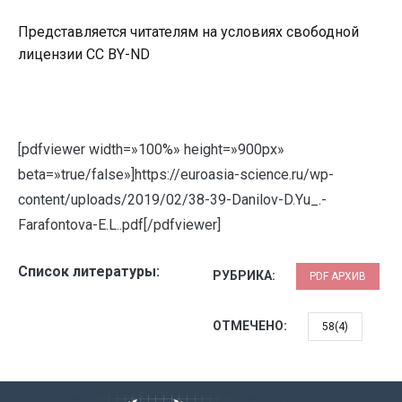
Представляется читателям на условиях свободной
лицензии CC BY-ND
[pdfviewer width=»100%» height=»900px»
beta=»true/false»]https://euroasia-science.ru/wp-
content/uploads/2019/02/38-39-Danilov-D.Yu_.-
Farafontova-E.L..pdf[/pdfviewer]
Список литературы:
РУБРИКА:
PDF АРХИВ
ОТМЕЧЕНО:
58(4)