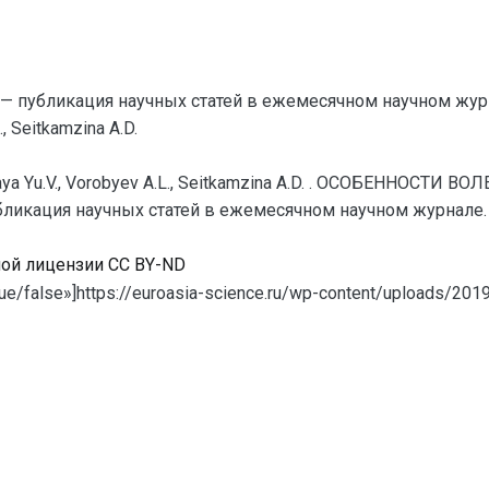
— публикация научных статей в ежемесячном научном жур
., Seitkamzina A.D.
nskaya Yu.V., Vorobyev A.L., Seitkamzina A.D. . ОСОБЕННО
ликация научных статей в ежемесячном научном журнале. PDF
ной лицензии CC BY-ND
e/false»]https://euroasia-science.ru/wp-content/uploads/2019/