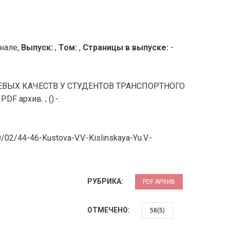
нале,
Выпуск:
,
Том:
,
Страницы в выпуске:
-
СТИ ВОЛЕВЫХ КАЧЕСТВ У СТУДЕНТОВ ТРАНСПОРТНОГО
 архив. ; ():-.
02/44-46-Kustova-V.V.-Kislinskaya-Yu.V.-
РУБРИКА:
PDF АРХИВ
ОТМЕЧЕНО:
58(5)