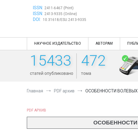
Перейти
ISSN:
к
2411-6467 (Print)
ISSN:
содержимому
2413-9335 (Online)
DOI:
10.31618/ESU.2413-9335
НАУЧНОЕ ИЗДАТЕЛЬСТВО
АВТОРАМ
ПУБЛ
15433
472
статей опубликовано
тома
Главная
PDF архив
ОСОБЕННОСТИ ВОЛЕВЫХ 
PDF АРХИВ
ОСОБЕННОСТИ 