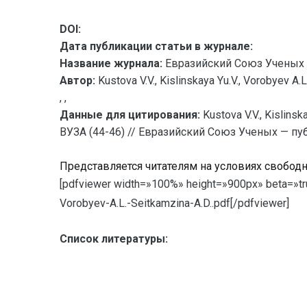
DOI:
Дата публикации статьи в журнале:
Название журнала:
Евразийский Союз Ученых 
Автор:
Kustova V.V., Kislinskaya Yu.V., Vorobyev A.L
, ,
Данные для цитирования:
Kustova V.V., Kisli
ВУЗА (44-46) // Евразийский Союз Ученых — пуб
Представляется читателям на условиях свобод
[pdfviewer width=»100%» height=»900px» beta=»tru
Vorobyev-A.L.-Seitkamzina-A.D..pdf[/pdfviewer]
Список литературы: