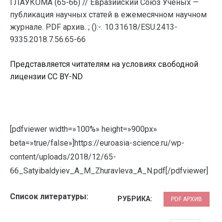
ГЛАУКОМА (65-66) // Евразийский Союз Ученых —
публикация научных статей в ежемесячном научном
журнале. PDF архив. ; ():-. 10.31618/ESU.2413-
9335.2018.7.56.65-66
Представляется читателям на условиях свободной
лицензии CC BY-ND
[pdfviewer width=»100%» height=»900px»
beta=»true/false»]https://euroasia-science.ru/wp-
content/uploads/2018/12/65-
66_Satyibaldyiev_A_M_Zhuravleva_A_N.pdf[/pdfviewer]
Список литературы:
РУБРИКА:
PDF АРХИВ