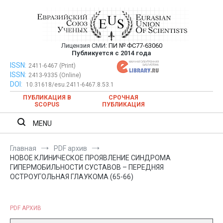
Перейти
к
содержимому
Лицензия СМИ:
ПИ № ФС77-63060
Евразийский Союз Ученых —
Публикуется с 2014 года
публикация научных статей в
ISSN:
Евразийский Союз Ученых — публикация научных статей в
2411-6467 (Print)
ISSN:
2413-9335 (Online)
ежемесячном научном журнале
ежемесячном научном журнале
DOI:
10.31618/esu.2411-6467.8.53.1
ПУБЛИКАЦИЯ В
СРОЧНАЯ
SCOPUS
ПУБЛИКАЦИЯ
MENU
Главная
PDF архив
НОВОЕ КЛИНИЧЕСКОЕ ПРОЯВЛЕНИЕ СИНДРОМА
ГИПЕРМОБИЛЬНОСТИ СУСТАВОВ – ПЕРЕДНЯЯ
ОСТРОУГОЛЬНАЯ ГЛАУКОМА (65-66)
PDF АРХИВ