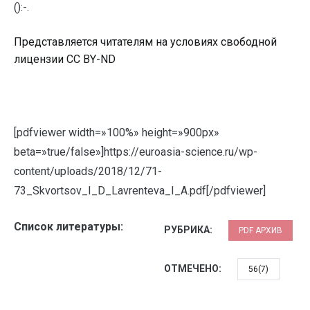
():-.
Представляется читателям на условиях свободной
лицензии CC BY-ND
[pdfviewer width=»100%» height=»900px»
beta=»true/false»]https://euroasia-science.ru/wp-
content/uploads/2018/12/71-
73_Skvortsov_I_D_Lavrenteva_I_A.pdf[/pdfviewer]
Список литературы:
РУБРИКА:
PDF АРХИВ
ОТМЕЧЕНО:
56(7)