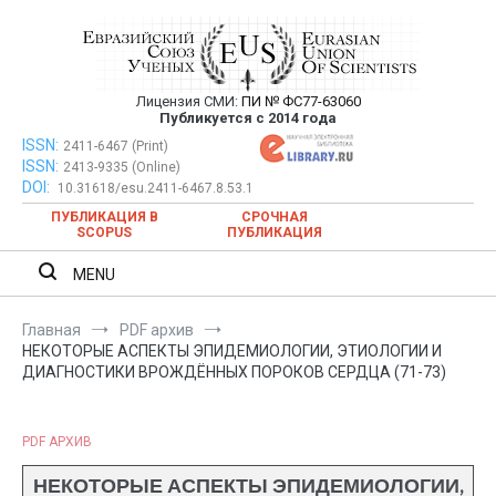
Перейти
к
содержимому
Лицензия СМИ:
ПИ № ФС77-63060
Евразийский Союз Ученых —
Публикуется с 2014 года
публикация научных статей в
ISSN:
Евразийский Союз Ученых — публикация научных статей в
2411-6467 (Print)
ISSN:
2413-9335 (Online)
ежемесячном научном журнале
ежемесячном научном журнале
DOI:
10.31618/esu.2411-6467.8.53.1
ПУБЛИКАЦИЯ В
СРОЧНАЯ
SCOPUS
ПУБЛИКАЦИЯ
MENU
Главная
PDF архив
НЕКОТОРЫЕ АСПЕКТЫ ЭПИДЕМИОЛОГИИ, ЭТИОЛОГИИ И
ДИАГНОСТИКИ ВРОЖДЁННЫХ ПОРОКОВ СЕРДЦА (71-73)
PDF АРХИВ
НЕКОТОРЫЕ АСПЕКТЫ ЭПИДЕМИОЛОГИИ,