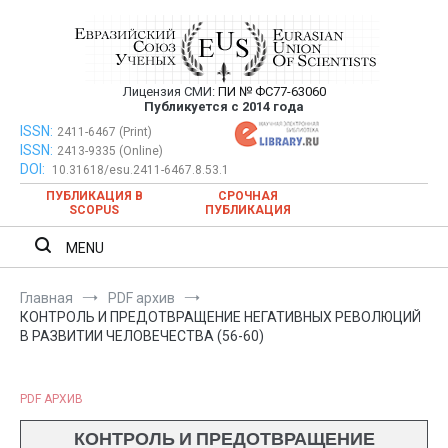
Перейти
к
содержимому
Лицензия СМИ:
ПИ № ФС77-63060
Евразийский Союз Ученых —
Публикуется с 2014 года
публикация научных статей в
ISSN:
Евразийский Союз Ученых — публикация научных статей в
2411-6467 (Print)
ISSN:
2413-9335 (Online)
ежемесячном научном журнале
ежемесячном научном журнале
DOI:
10.31618/esu.2411-6467.8.53.1
ПУБЛИКАЦИЯ В
СРОЧНАЯ
SCOPUS
ПУБЛИКАЦИЯ
MENU
Главная
PDF архив
КОНТРОЛЬ И ПРЕДОТВРАЩЕНИЕ НЕГАТИВНЫХ РЕВОЛЮЦИЙ
В РАЗВИТИИ ЧЕЛОВЕЧЕСТВА (56-60)
PDF АРХИВ
КОНТРОЛЬ И ПРЕДОТВРАЩЕНИЕ