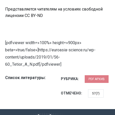
Представляется читателям на условиях свободной
лицензии CC BY-ND
[pdfviewer width=»100%» height=»900px»
beta=»true/false»]https://euroasia-science.ru/wp-
content/uploads/2019/01/56-
60_Tetior_A_N.pdf[/pdfviewer]
Список литературы:
РУБРИКА:
PDF АРХИВ
ОТМЕЧЕНО:
57(7)