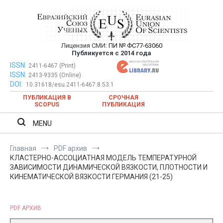
Перейти
к
содержимому
Лицензия СМИ:
ПИ № ФС77-63060
Евразийский Союз Ученых —
Публикуется с 2014 года
публикация научных статей в
ISSN:
Евразийский Союз Ученых — публикация научных статей в
2411-6467 (Print)
ISSN:
2413-9335 (Online)
ежемесячном научном журнале
ежемесячном научном журнале
DOI:
10.31618/esu.2411-6467.8.53.1
ПУБЛИКАЦИЯ В
СРОЧНАЯ
SCOPUS
ПУБЛИКАЦИЯ
MENU
Главная
PDF архив
КЛАСТЕРНО-АССОЦИАТНАЯ МОДЕЛЬ ТЕМПЕРАТУРНОЙ
ЗАВИСИМОСТИ ДИНАМИЧЕСКОЙ ВЯЗКОСТИ, ПЛОТНОСТИ И
КИНЕМАТИЧЕСКОЙ ВЯЗКОСТИ ГЕРМАНИЯ (21-25)
PDF АРХИВ