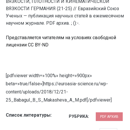
ВЯЗКОСТИ, ПЛОТНОСТИ И КИНЕМАТИЧЕСКОЙ
ВЯЗКОСТИ ГЕРМАНИЯ (21-25) // Евразийский Союз
Ученых — публикация научных статей в ежемесячном
научном журнале. PDF архив. ; ():-.
Представляется читателям на условиях свободной
лицензии CC BY-ND
[pdfviewer width=»100%» height=»900px»
beta=»true/false»]https://euroasia-science.ru/wp-
content/uploads/2018/12/21-
25_Babagul_B_S_Makasheva_A_M.pdf[/pdfviewer]
Список литературы:
РУБРИКА:
PDF АРХИВ