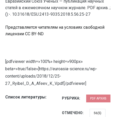
Евразийский Союз Ученых — публикация научных
статей в ежемесячном научном журнале. PDF архив. ;
():-. 10.31618/ESU.2413-9335.2018.5.56.25-27
Представляется читателям на условиях свободной
лицензии CC BY-ND
[pdfviewer width=»100%» height=»900px»
beta=»true/false»]https://euroasia-science.ru/wp-
content/uploads/2018/12/25-
27_Ryibel_D_A_Afeev_K_V.pdf[/pdfviewer]
Список литературы:
РУБРИКА:
PDF АРХИВ
ОТМЕЧЕНО:
56(5)