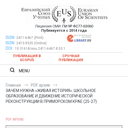
Перейти
к
содержимому
Лицензия СМИ:
ПИ № ФС77-63060
Евразийский Союз Ученых —
Публикуется с 2014 года
публикация научных статей в
ISSN:
Евразийский Союз Ученых — публикация научных статей в
2411-6467 (Print)
ISSN:
2413-9335 (Online)
ежемесячном научном журнале
ежемесячном научном журнале
DOI:
10.31618/esu.2411-6467.8.53.1
ПУБЛИКАЦИЯ В
СРОЧНАЯ
SCOPUS
ПУБЛИКАЦИЯ
MENU
Главная
PDF архив
ЗАЧЕМ НУЖНА «ЖИВАЯ ИСТОРИЯ»: ШКОЛЬНОЕ
ОБРАЗОВАНИЕ И ДВИЖЕНИЕ ИСТОРИЧЕСКОЙ
РЕКОНСТРУКЦИИ В ПРИМОРСКОМ КРАЕ (25-27)
PDF АРХИВ