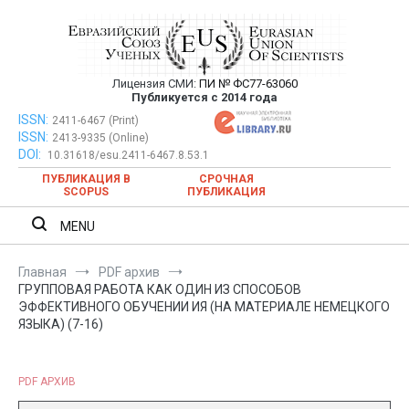
Перейти
к
содержимому
Лицензия СМИ:
ПИ № ФС77-63060
Евразийский Союз Ученых —
Публикуется с 2014 года
публикация научных статей в
ISSN:
Евразийский Союз Ученых — публикация научных статей в
2411-6467 (Print)
ISSN:
2413-9335 (Online)
ежемесячном научном журнале
ежемесячном научном журнале
DOI:
10.31618/esu.2411-6467.8.53.1
ПУБЛИКАЦИЯ В
СРОЧНАЯ
SCOPUS
ПУБЛИКАЦИЯ
MENU
Главная
PDF архив
ГРУППОВАЯ РАБОТА КАК ОДИН ИЗ СПОСОБОВ
ЭФФЕКТИВНОГО ОБУЧЕНИИ ИЯ (НА МАТЕРИАЛЕ НЕМЕЦКОГО
ЯЗЫКА) (7-16)
PDF АРХИВ