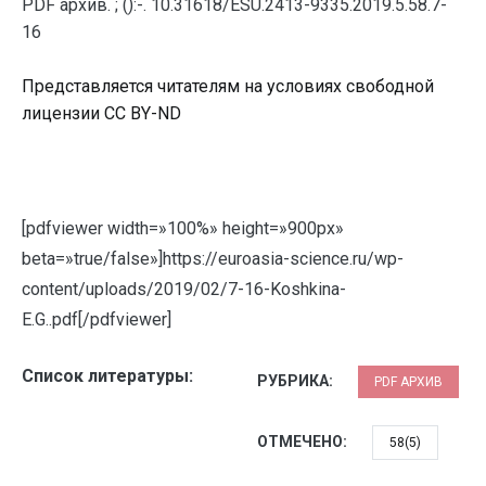
PDF архив. ; ():-. 10.31618/ESU.2413-9335.2019.5.58.7-
16
Представляется читателям на условиях свободной
лицензии CC BY-ND
[pdfviewer width=»100%» height=»900px»
beta=»true/false»]https://euroasia-science.ru/wp-
content/uploads/2019/02/7-16-Koshkina-
E.G..pdf[/pdfviewer]
Список литературы:
РУБРИКА:
PDF АРХИВ
ОТМЕЧЕНО:
58(5)