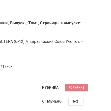
нале,
Выпуск:
,
Том:
,
Страницы в выпуске:
-
СТЕРА (6-12) // Евразийский Союз Ученых —
8/12/6-
РУБРИКА:
PDF АРХИВ
ОТМЕЧЕНО:
56(9)