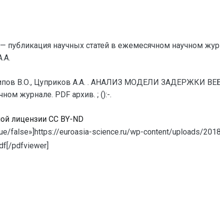
— публикация научных статей в ежемесячном научном жур
.А.
хипов В.О., Цуприков А.А. . АНАЛИЗ МОДЕЛИ ЗАДЕРЖКИ ВЕБ
м журнале. PDF архив. ; ():-.
ной лицензии CC BY-ND
ue/false»]https://euroasia-science.ru/wp-content/uploads/201
f[/pdfviewer]