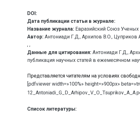
DOI:
Дата публикации статьи в журнале:
Название журнала:
Евразийский Союз Ученых 
Автор:
Антониади Г.Д., Архипов В.О., Цуприков А
, ,
Данные для цитирования:
Антониади Г.Д., Ар
публикация научных статей в ежемесячном научно
Представляется читателям на условиях свобод
[pdfviewer width=»100%» height=»900px» beta=»tr
12_Antoniadi_G_D_Arhipov_V_O_Tsuprikov_A_A.pd
Список литературы: