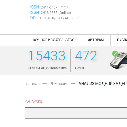
Перейти
ISSN:
к
2411-6467 (Print)
ISSN:
содержимому
2413-9335 (Online)
DOI:
10.31618/ESU.2413-9335
НАУЧНОЕ ИЗДАТЕЛЬСТВО
АВТОРАМ
ПУБЛ
15433
472
статей опубликовано
тома
Главная
PDF архив
АНАЛИЗ МОДЕЛИ ЗАДЕРЖ
PDF АРХИВ