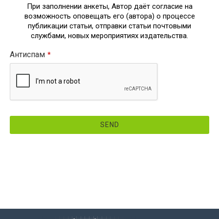
При заполнении анкеты, Автор даёт согласие на
возможность оповещать его (автора) о процессе
публикации статьи, отправки статьи почтовыми
службами, новых мероприятиях издательства.
Антиспам
*
SEND
This
field
should
be
left
blank