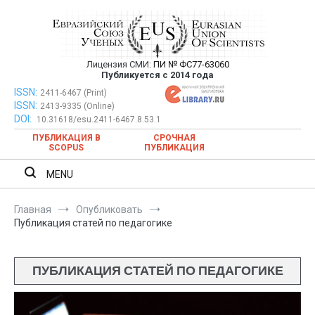
Перейти
к
содержимому
Лицензия СМИ:
ПИ № ФС77-63060
Евразийский Союз Ученых —
Публикуется с 2014 года
публикация научных статей в
ISSN:
Евразийский Союз Ученых — публикация научных статей в
2411-6467 (Print)
ISSN:
2413-9335 (Online)
ежемесячном научном журнале
ежемесячном научном журнале
DOI:
10.31618/esu.2411-6467.8.53.1
ПУБЛИКАЦИЯ В
СРОЧНАЯ
SCOPUS
ПУБЛИКАЦИЯ
MENU
Главная
Опубликовать
Публикация статей по педагогике
ПУБЛИКАЦИЯ СТАТЕЙ ПО ПЕДАГОГИКЕ