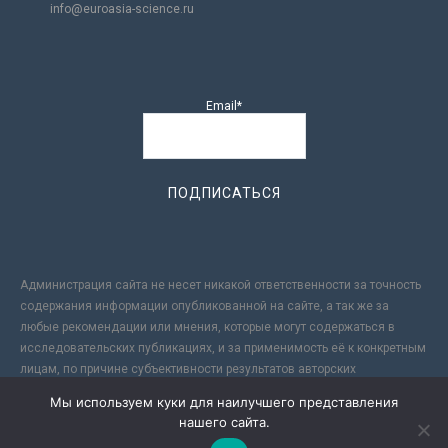
info@euroasia-science.ru
Email*
Администрация сайта не несет никакой ответственности за точность
содержания информации опубликованной на сайте, а так же за
любые рекомендации или мнения, которые могут содержаться в
исследовательских публикациях, и за применимость её к конкретным
лицам, по причине субъективности результатов авторских
исследований. Кроме того, поскольку интернет не обеспечивает в
Мы используем куки для наилучшего представления
полной мере надежной защиты информации, Сайт не несет
нашего сайта.
ответственности за информацию, присылаемую через интернет.