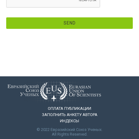
SEND
This
field
should
be
left
blank
ОПЛАТА ПУБЛИКАЦИИ
ЗАПОЛНИТЬ АНКЕТУ АВТОРА
ИНДЕКСЫ
© 2022 Евразийский Союз Ученых.
All Rights Reserved.