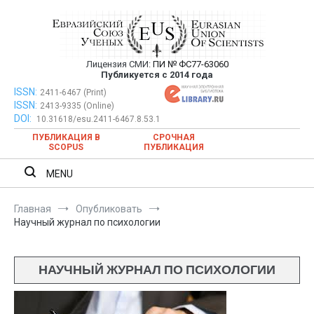
Перейти
к
содержимому
Лицензия СМИ:
ПИ № ФС77-63060
Евразийский Союз Ученых —
Публикуется с 2014 года
публикация научных статей в
ISSN:
Евразийский Союз Ученых — публикация научных статей в
2411-6467 (Print)
ISSN:
2413-9335 (Online)
ежемесячном научном журнале
ежемесячном научном журнале
DOI:
10.31618/esu.2411-6467.8.53.1
ПУБЛИКАЦИЯ В
СРОЧНАЯ
SCOPUS
ПУБЛИКАЦИЯ
MENU
Главная
Опубликовать
Научный журнал по психологии
НАУЧНЫЙ ЖУРНАЛ ПО ПСИХОЛОГИИ