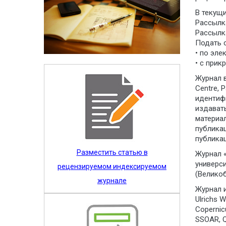
В текущ
Рассылка
Рассылка
Подать 
• по эле
• с при
Журнал 
Centre, 
идентифи
издавать
материа
публика
публикац
Разместить статью в
Журнал 
универс
рецензируемом индексируемом
(Великоб
журнале
Журнал и
Ulrichs 
Copernicu
SSOAR, Qu