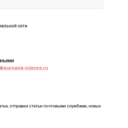
иальной сети
нными
@euroasia-science.ru
атьи, отправки статьи почтовыми службами, новых