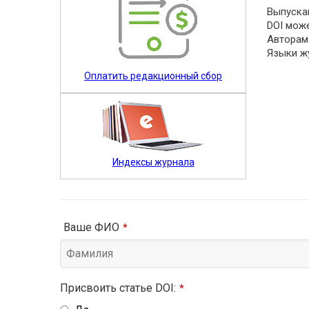
Выпуска
DOI може
Авторам
Языки жу
Оплатить редакционный сбор
Индексы журнала
Ваше ФИО
*
Присвоить статье DOI:
*