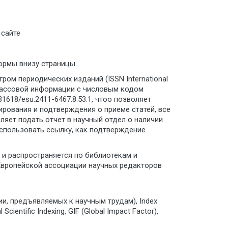
 сайте
формы внизу страницы
ом периодических изданий (ISSN International
в массовой информации с числовым кодом
.31618/esu.2411-6467.8.53.1, чтоо позволяет
зирования и подтверждения о приеме статей, все
яет подать отчет в научный отдел о наличии
использовать ссылку, как подтверждение
и распространяется по библиотекам и
 Европейской ассоциации научных редакторов
ии, предъявляемых к научным трудам), Index
 Scientific Indexing, GIF (Global Impact Factor),