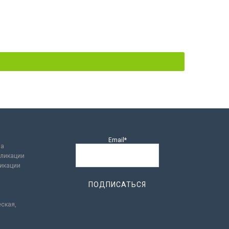
Email*
ла
ликации
икации
еская,