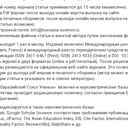
ий номер журнала статьи принимаются до 15 числа ежемесячно.
 Pdf версии: после выхода онлайн версти выпуска на сайте
 печатных сборников: после выхода онлайн версии выпуска на
статью возможно:
ктронной почте: info@euroasia-science.ru
крепленным файлом статьи и анкетой автора путем заполнения 
выходит 1 раз в месяц. Издание включено Международным центр
Paris, France) в международный реестр периодических средст
кации ISSN: 2411-6467 (Print), ISSN: 2413-9335 (Online) и DOI: 10
 журнал в двух форматах (online и pdf/печатный). После рецен
лы размещаются на официальном веб-сайте журнала. Это позвол
ции до выхода pdf-версии и печатного сборника (автор может 
ии статьи и указывать ее в списке литературы).
«Евразийский Союз Ученых» включен в наукометрические базы 
итетам; проводит редакционную политику, согласно принципов
ритания).
ндексируется в таких наукометрических базах:
Web, Google Scholar (полное соответствие требованиям публикац
s, JIFactor, The Asian Education Index, SIS, Cite Factor, International
ality Factor, ResearchBid, SlideShare и др.