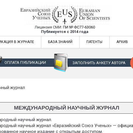
Лицензия СМИ:
ПИ № ФС77-63060
Евразийский Союз Ученых — публикация
Публикуется с 2014 года
жур
Евразийский Союз Ученых — публикация научных статей в ежемес
ИКАЦИЯ В ЖУРНАЛЕ
БАЗА ЗНАНИЙ
ПАТЕНТЫ
АРХИВ
ОПЛАТА ПУБЛИКАЦИИ
ЗАПОЛНИТЬ АНКЕТУ АВТОРА
чный журнал
МЕЖДУНАРОДНЫЙ НАУЧНЫЙ ЖУРНАЛ
родный научный журнал.
родный научный журнал «Евразийский Союз Ученых» — официал
рованное научное издание с открытым доступом.