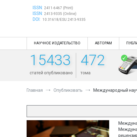
Перейти
ISSN:
к
2411-6467 (Print)
ISSN:
содержимому
2413-9335 (Online)
DOI:
10.31618/ESU.2413-9335
НАУЧНОЕ ИЗДАТЕЛЬСТВО
АВТОРАМ
ПУБЛ
15433
472
статей опубликовано
тома
Главная
Опубликовать
Международный нау
Междуна
Междуна
рецензи