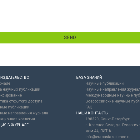
SEND
 ИЗДАТЕЛЬСТВО
БАЗА ЗНАНИЙ
рнале
Научные публикации
а научных публикаций
Научные направления журна
ксирование
Международные научные пуб
тика открытого доступа
Всероссийские научные публ
ные публикации
FAQ
ные направления журнала
НАШИ КОНТАКТЫ
кционная коллегия
198320, Санкт-Петербург,
ЦИЯ В ЖУРНАЛЕ
г. Красное Село, ул. Геологич
дом 44, ЛИТ А.
info@euroasia-science.ru