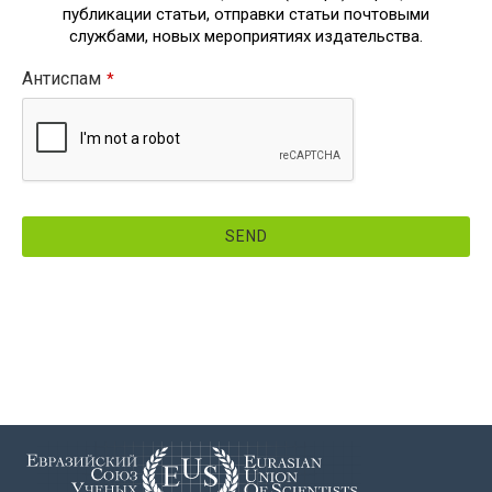
публикации статьи, отправки статьи почтовыми
службами, новых мероприятиях издательства.
Антиспам
*
SEND
This
field
should
be
left
blank