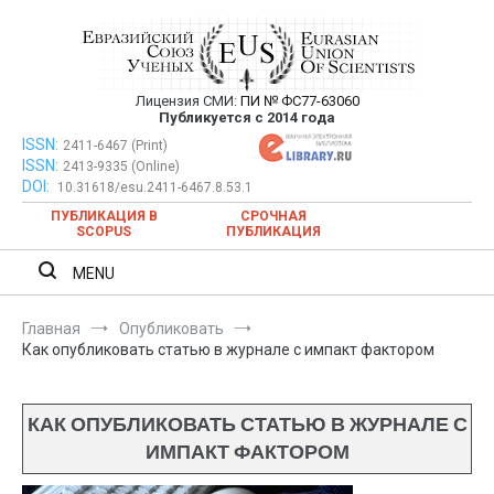
Перейти
к
содержимому
Лицензия СМИ:
ПИ № ФС77-63060
Евразийский Союз Ученых —
Публикуется с 2014 года
публикация научных статей в
ISSN:
Евразийский Союз Ученых — публикация научных статей в
2411-6467 (Print)
ISSN:
2413-9335 (Online)
ежемесячном научном журнале
ежемесячном научном журнале
DOI:
10.31618/esu.2411-6467.8.53.1
ПУБЛИКАЦИЯ В
СРОЧНАЯ
SCOPUS
ПУБЛИКАЦИЯ
MENU
Главная
Опубликовать
Как опубликовать статью в журнале с импакт фактором
КАК ОПУБЛИКОВАТЬ СТАТЬЮ В ЖУРНАЛЕ С
ИМПАКТ ФАКТОРОМ