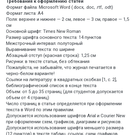
Требования к оформлению статей
Формат файла: Microsoft Word (.docx, .doc, .rtf, .odt)
Формат листа: А4
Поля: верхнее и нижнее — 2 см, левое — 3 см, правое — 1,5
см
Основной шрифт: Times New Roman
Размер шрифта основного текста: 14 пунктов
Межстрочный интервал: полуторный
Выравнивание текста: по ширине
Абзацный отступ (красная строка): 1,25 см
Рисунки: в тексте статьи, без обтекания
Пожалуйста, не забывайте, что журнал печатается в
черно-белом варианте!
Ссылки на литературу: в квадратных скобках [1, с. 2],
библиографический список в конце текста
Объем: от 5 до 35 страниц (для студентов допускается
объем от 4 страниц)
Число страниц в статье определяется при оформлении
текста в Word по этим правилам.
Допускается использование шрифтов Arial и Courier New
при оформлении схем, графиков, диаграмм и рисунков.
Допускается использование шрифта меньшего размера
(12 пунктов) в тексте таблиц, ссылок, схем, графиков,