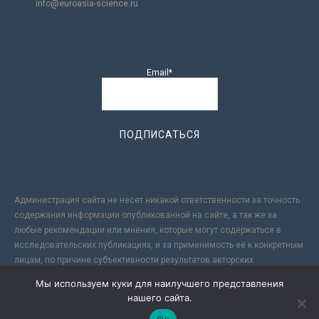
info@euroasia-science.ru
Email*
Администрация сайта не несет никакой ответственности за точность
содержания информации опубликованной на сайте, а так же за
любые рекомендации или мнения, которые могут содержаться в
исследовательских публикациях, и за применимость её к конкретным
лицам, по причине субъективности результатов авторских
исследований. Кроме того, поскольку интернет не обеспечивает в
Мы используем куки для наилучшего представления
полной мере надежной защиты информации, Сайт не несет
нашего сайта.
ответственности за информацию, присылаемую через интернет.