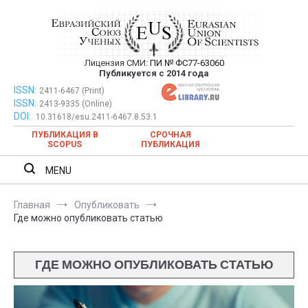
Перейти
к
содержимому
Лицензия СМИ:
ПИ № ФС77-63060
Евразийский Союз Ученых —
Публикуется с 2014 года
публикация научных статей в
ISSN:
Евразийский Союз Ученых — публикация научных статей в
2411-6467 (Print)
ISSN:
2413-9335 (Online)
ежемесячном научном журнале
ежемесячном научном журнале
DOI:
10.31618/esu.2411-6467.8.53.1
ПУБЛИКАЦИЯ В
СРОЧНАЯ
SCOPUS
ПУБЛИКАЦИЯ
MENU
Главная
Опубликовать
Где можно опубликовать статью
ГДЕ МОЖНО ОПУБЛИКОВАТЬ СТАТЬЮ