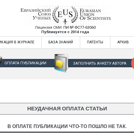
Лицензия СМИ:
ПИ № ФС77-63060
Евразийский Союз Ученых — публикация
Публикуется с 2014 года
жур
Евразийский Союз Ученых — публикация научных статей в ежемес
ИКАЦИЯ В ЖУРНАЛЕ
БАЗА ЗНАНИЙ
ПАТЕНТЫ
АРХИВ
ОПЛАТА ПУБЛИКАЦИИ
ЗАПОЛНИТЬ АНКЕТУ АВТОРА
НЕУДАЧНАЯ ОПЛАТА СТАТЬИ
В ОПЛАТЕ ПУБЛИКАЦИИ ЧТО-ТО ПОШЛО НЕ ТАК.