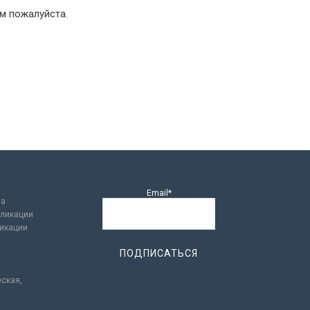
м пожалуйста.
Email*
ла
ликации
икации
еская,