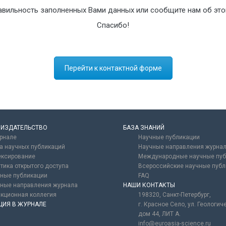
авильность заполненных Вами данных или сообщите нам об это
Спасибо!
Перейти к контактной форме
 ИЗДАТЕЛЬСТВО
БАЗА ЗНАНИЙ
рнале
Научные публикации
а научных публикаций
Научные направления журна
ксирование
Международные научные пуб
тика открытого доступа
Всероссийские научные публ
ные публикации
FAQ
ные направления журнала
НАШИ КОНТАКТЫ
кционная коллегия
198320, Санкт-Петербург,
ЦИЯ В ЖУРНАЛЕ
г. Красное Село, ул. Геологич
дом 44, ЛИТ А.
info@euroasia-science.ru