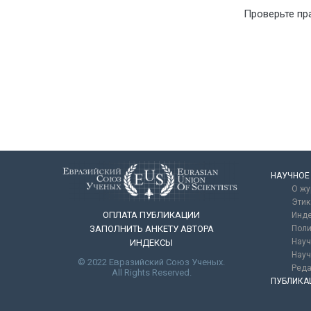
Проверьте пр
НАУЧНОЕ
О жу
Этик
ОПЛАТА ПУБЛИКАЦИИ
Инде
ЗАПОЛНИТЬ АНКЕТУ АВТОРА
Поли
Науч
ИНДЕКСЫ
Науч
© 2022 Евразийский Союз Ученых.
Реда
All Rights Reserved.
ПУБЛИКА