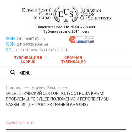
Перейти
к
содержимому
Лицензия СМИ:
ПИ № ФС77-63060
Евразийский Союз Ученых —
Публикуется с 2014 года
публикация научных статей в
ISSN:
Евразийский Союз Ученых — публикация научных статей в
2411-6467 (Print)
ISSN:
2413-9335 (Online)
ежемесячном научном журнале
ежемесячном научном журнале
DOI:
10.31618/esu.2411-6467.8.53.1
ПУБЛИКАЦИЯ В
СРОЧНАЯ
SCOPUS
ПУБЛИКАЦИЯ
MENU
Главная
Науки о Земле
ЭНЕРГЕТИЧЕСКИЙ СЕКТОР ПОЛУОСТРОВА КРЫМ:
ПРОБЛЕМЫ, ТЕКУЩЕЕ ПОЛОЖЕНИЕ И ПЕРСПЕКТИВЫ
РАЗВИТИЯ (РЕТРОСПЕКТИВНЫЙ АНАЛИЗ)
НАУКИ О ЗЕМЛЕ