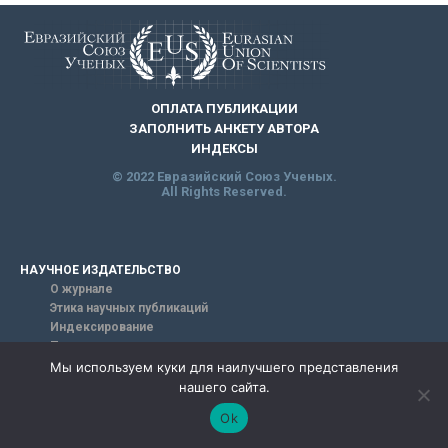
ОПЛАТА ПУБЛИКАЦИИ
ЗАПОЛНИТЬ АНКЕТУ АВТОРА
ИНДЕКСЫ
© 2022 Евразийский Союз Ученых.
All Rights Reserved.
НАУЧНОЕ ИЗДАТЕЛЬСТВО
О журнале
Этика научных публикаций
Индексирование
Политика открытого доступа
Научные публикации
Мы используем куки для наилучшего представления
Научные направления журнала
нашего сайта.
Редакционная коллегия
Ok
ПУБЛИКАЦИЯ В ЖУРНАЛЕ