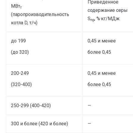
Приведенное
МВт
т
содержание серы
(паропроизводительность
S
, %·кг/МДж
пр
котла D, т/ч)
до 199
0,45 и менее
(до 320)
более 0,45
200-249
0,45 и менее
(320-400)
более 0,45
250-299 (400-420)
—
300 и более (420 и более)
—