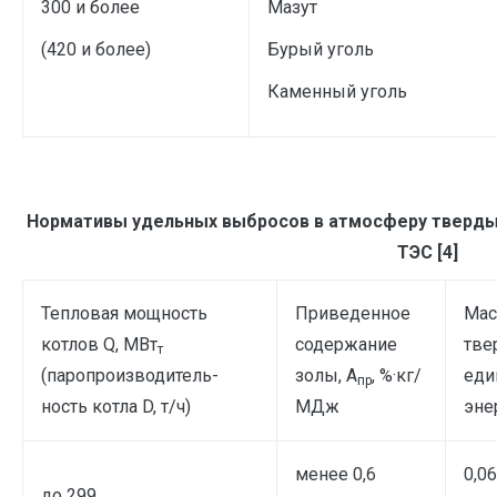
300 и более
Мазут
(420 и более)
Бурый уголь
Каменный уголь
Нормативы удельных выбросов в атмосферу твердых
ТЭС [4]
Тепловая мощность
Приведенное
Мас
котлов Q, МВт
содержание
тве
т
(паропроизводитель-
золы, А
, %·кг/
еди
пр
ность котла D, т/ч)
МДж
эне
менее 0,6
0,06
до 299