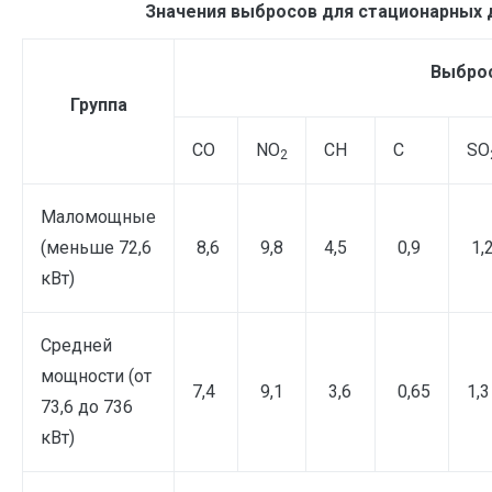
Значения выбросов для стационарных д
Выброс
Группа
СО
NO
CH
C
SO
2
Маломощные
(меньше 72,6
8,6
9,8
4,5
0,9
1,
кВт)
Средней
мощности (от
7,4
9,1
3,6
0,65
1,3
73,6 до 736
кВт)