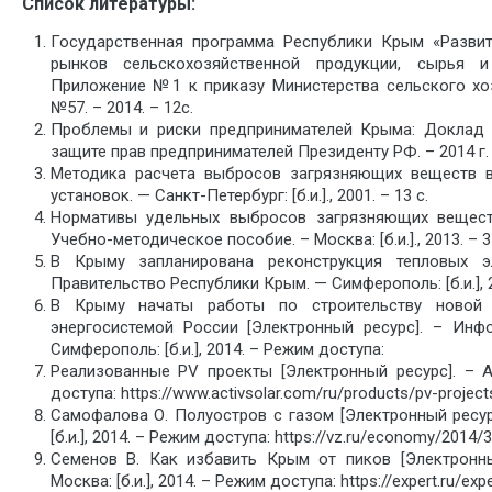
Список литературы:
Государственная программа Республики Крым «Развит
рынков сельскохозяйственной продукции, сырья и
Приложение №1 к приказу Министерства сельского хоз
№57. – 2014. – 12с.
Проблемы и риски предпринимателей Крыма: Доклад
защите прав предпринимателей Президенту РФ. – 2014 г. 
Методика расчета выбросов загрязняющих веществ 
установок. — Санкт-Петербург: [б.и.]., 2001. – 13 с.
Нормативы удельных выбросов загрязняющих вещест
Учебно-методическое пособие. – Москва: [б.и.]., 2013. – 3
В Крыму запланирована реконструкция тепловых эл
Правительство Республики Крым. — Симферополь: [б.и.], 
В Крыму начаты работы по строительству новой 
энергосистемой России [Электронный ресурс]. – Инф
Симферополь: [б.и.], 2014. – Режим доступа:
Реализованные PV проекты [Электронный ресурс]. – Ак
доступа: https://www.activsolar.com/ru/products/pv-proj
Самофалова О. Полуостров с газом [Электронный ресур
[б.и.], 2014. – Режим доступа: https://vz.ru/economy/2014/
Семенов В. Как избавить Крым от пиков [Электронный
Москва: [б.и.], 2014. – Режим доступа: https://expert.ru/exp