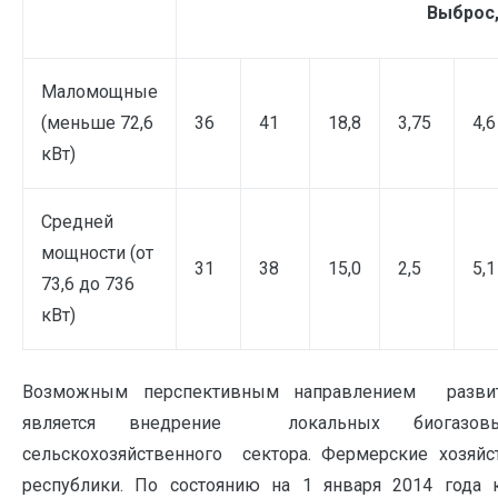
Выброс,
Маломощные
(меньше 72,6
36
41
18,8
3,75
4,6
кВт)
Средней
мощности (от
31
38
15,0
2,5
5,1
73,6 до 736
кВт)
Возможным перспективным направлением развит
является внедрение локальных биогазовы
сельскохозяйственного сектора. Фермерские хозяйс
республики. По состоянию на 1 января 2014 года