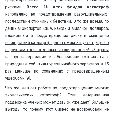
рисками.
Всего 2% всех фондов катастроф
направлено на предотвращение разрушительных
последствий стихийных бедствий. В то же время, по
данным экспертов США, каждый миллион долларов,
вложенный в предотвращение риска и смягчение
последствий катастроф, даёт семикратную отдачу. По
подсчетам отечественных исследователей «Затраты
на прогнозирование и обеспечение готовности к
природным событиям чрезвычайного характера в 15
раз меньше по сравнению с предотвращенным
ущербом»
[9].
Что же мешает работе по предотвращению многих
экологических катастроф? Если материальная
поддержка ученых может дать (и уже дает) большие
выгоды, то почему этот бизнес не востребован, не