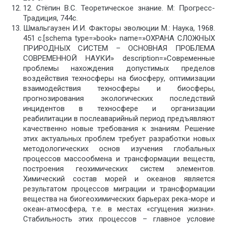
12. Стёпин В.С. Теоретическое знание. М: Прогресс-
Традиция, 744с.
Шмальгаузен И.И. Факторы эволюции М.: Наука, 1968.
451 с.[schema type=»book» name=»ОХРАНА СЛОЖНЫХ
ПРИРОДНЫХ СИСТЕМ – ОСНОВНАЯ ПРОБЛЕМА
СОВРЕМЕННОЙ НАУКИ» description=»Современные
проблемы нахождения допустимых пределов
воздействия техносферы на биосферу, оптимизации
взаимодействия техносферы и биосферы,
прогнозирования экологических последствий
инцидентов в техносфере и организации
реабилитации в послеаварийный период предъявляют
качественно новые требования к знаниям. Решение
этих актуальных проблем требует разработки новых
методологических основ изучения глобальных
процессов массообмена и трансформации веществ,
построения геохимических систем элементов.
Химический состав морей и океанов является
результатом процессов миграции и трансформации
вещества на биогеохимических барьерах река-море и
океан-атмосфера, т.е. в местах «сгущения жизни».
Стабильность этих процессов – главное условие