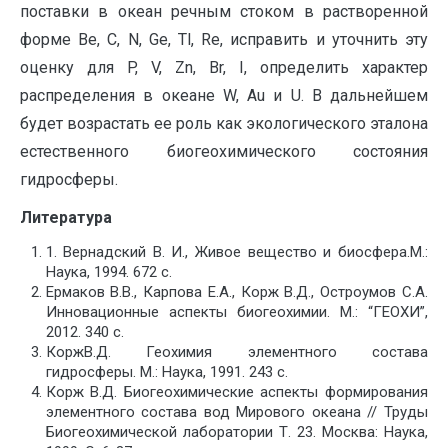
поставки в океан речным стоком в растворенной
форме Be, C, N, Ge, Tl, Re, исправить и уточнить эту
оценку для P, V, Zn, Br, I, определить характер
распределения в океане W, Au и U. В дальнейшем
будет возрастать ее роль как экологического эталона
естественного биогеохимического состояния
гидросферы.
Литература
1. Вернадский В. И., Живое вещество и биосфера.М.:
Наука, 1994. 672 с.
Ермаков В.В., Карпова Е.А., Корж В.Д., Остроумов С.А.
Инновационные аспекты биогеохимии. М.: “ГЕОХИ”,
2012. 340 с.
КоржВ.Д. Геохимия элементного состава
гидросферы. М.: Наука, 1991. 243 с.
Корж В.Д. Биогеохимические аспекты формирования
элементного состава вод Мирового океана // Труды
Биогеохимической лаборатории Т. 23. Москва: Наука,