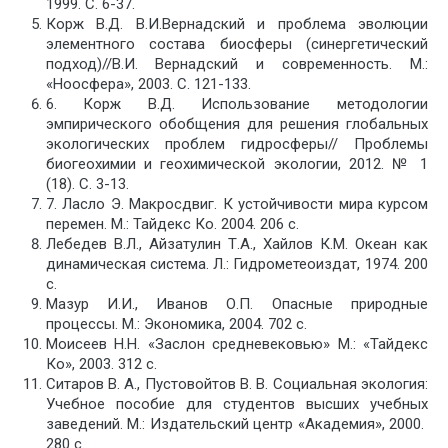
1999. С. 6-37.
Корж В.Д. В.И.Вернадский и проблема эволюции
элементного состава биосферы (синергетический
подход)//В.И. Вернадский и современность. М.:
«Ноосфера», 2003. С. 121-133.
6. Корж В.Д. Использование методологии
эмпирического обобщения для решения глобальных
экологических проблем гидросферы// Проблемы
биогеохимии и геохимической экологии, 2012. № 1
(18). С. 3-13.
7. Ласло Э. Макросдвиг. К устойчивости мира курсом
перемен. М.: Тайдекс Ко. 2004. 206 с.
Лебедев В.Л., Айзатулин Т.А., Хайлов К.М. Океан как
динамическая система. Л.: Гидрометеоиздат, 1974. 200
с.
Мазур И.И., Иванов О.П. Опасные природные
процессы. М.: Экономика, 2004. 702 с.
Моисеев Н.Н. «Заслон средневековью» М.: «Тайдекс
Ко», 2003. 312 с.
Ситаров В. А., Пустовойтов В. В. Социальная экология:
Учебное пособие для студентов высших учебных
заведений. М.: Издательский центр «Академия», 2000.
280 с.