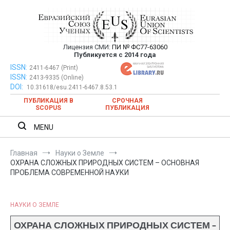
Перейти
к
содержимому
Лицензия СМИ:
ПИ № ФС77-63060
Евразийский Союз Ученых —
Публикуется с 2014 года
публикация научных статей в
ISSN:
Евразийский Союз Ученых — публикация научных статей в
2411-6467 (Print)
ISSN:
2413-9335 (Online)
ежемесячном научном журнале
ежемесячном научном журнале
DOI:
10.31618/esu.2411-6467.8.53.1
ПУБЛИКАЦИЯ В
СРОЧНАЯ
SCOPUS
ПУБЛИКАЦИЯ
MENU
Главная
Науки о Земле
ОХРАНА СЛОЖНЫХ ПРИРОДНЫХ СИСТЕМ – ОСНОВНАЯ
ПРОБЛЕМА СОВРЕМЕННОЙ НАУКИ
НАУКИ О ЗЕМЛЕ
ОХРАНА СЛОЖНЫХ ПРИРОДНЫХ СИСТЕМ –