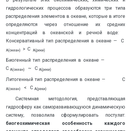
гидрологических процессов образуются три типа
распределения элементов в океане, которые в итоге
определяются через отношение их средних
концентраций в океанской и речной воде:
Консервативный тип распределения в океане — С
> С
А(океан)
А(реки)
Биогенный тип распределения в океане —
С
~ С
А(океан)
А(реки)
Литогенный тип распределения в океане — С
< С
А(океан)
А(реки)
Системная методология, представляющая
гидросферу как саморазвивающуюся динамическую
систему, позволила сформулировать постулат:
биогеохимическая особенность каждого