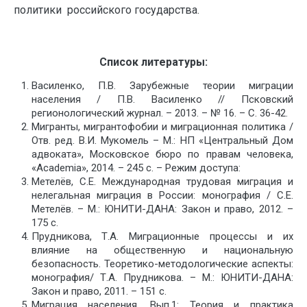
политики российского государства.
Список литературы:
Василенко, П.В. Зарубежные теории миграции
населения / П.В. Василенко // Псковский
регионологический журнал. – 2013. – № 16. – С. 36-42.
Мигранты, мигрантофобии и миграционная политика /
Отв. ред. В.И. Мукомель – М.: НП «Центральный Дом
адвоката», Московское бюро по правам человека,
«Academia», 2014. – 245 с. – Режим доступа:
Метелёв, С.Е. Международная трудовая миграция и
нелегальная миграция в России: монография / С.Е.
Метелёв. – М.: ЮНИТИ-ДАНА: Закон и право, 2012. –
175 с.
Прудникова, Т.А. Миграционные процессы и их
влияние на общественную и национальную
безопасность. Теоретико-методологические аспекты:
монография/ Т.А. Прудникова. – М.: ЮНИТИ-ДАНА:
Закон и право, 2011. – 151 с.
Миграция населения. Вып.1: Теория и практика