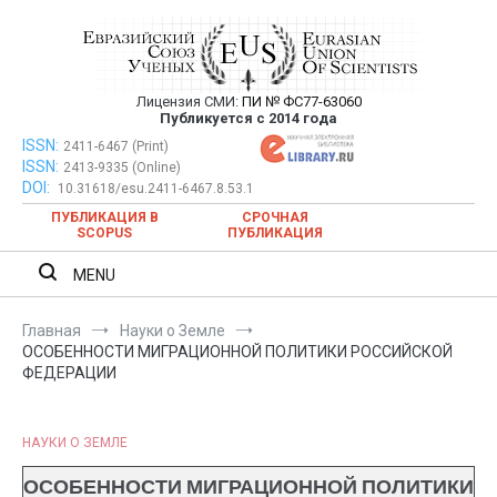
Перейти
к
содержимому
Лицензия СМИ:
ПИ № ФС77-63060
Евразийский Союз Ученых —
Публикуется с 2014 года
публикация научных статей в
ISSN:
Евразийский Союз Ученых — публикация научных статей в
2411-6467 (Print)
ISSN:
2413-9335 (Online)
ежемесячном научном журнале
ежемесячном научном журнале
DOI:
10.31618/esu.2411-6467.8.53.1
ПУБЛИКАЦИЯ В
СРОЧНАЯ
SCOPUS
ПУБЛИКАЦИЯ
MENU
Главная
Науки о Земле
ОСОБЕННОСТИ МИГРАЦИОННОЙ ПОЛИТИКИ РОССИЙСКОЙ
ФЕДЕРАЦИИ
НАУКИ О ЗЕМЛЕ
ОСОБЕННОСТИ МИГРАЦИОННОЙ ПОЛИТИКИ