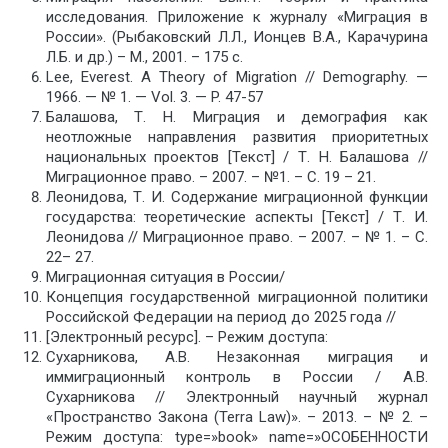
исследования. Приложение к журналу «Миграция в
России». (Рыбаковский Л.Л., Ионцев В.А., Карачурина
Л.Б. и др.) – М., 2001. – 175 с.
Lee, Everest. A Theory of Migration // Demography. —
1966. — № 1. — Vol. 3. — P. 47-57
Балашова, Т. Н. Миграция и демография как
неотложные направления развития приоритетных
национальных проектов [Текст] / Т. Н. Балашова //
Миграционное право. – 2007. – №1. – С. 19 – 21.
Леонидова, Т. И. Содержание миграционной функции
государства: теоретические аспекты [Текст] / Т. И.
Леонидова // Миграционное право. – 2007. – № 1. – С.
22– 27.
Миграционная ситуация в России/
Концепция государственной миграционной политики
Российской Федерации на период до 2025 года //
[Электронный ресурс]. – Режим доступа:
Сухарникова, А.В. Незаконная миграция и
иммиграционный контроль в России / А.В.
Сухарникова // Электронный научный журнал
«Пространство Закона (Terra Law)». – 2013. – № 2. –
Режим доступа: type=»book» name=»ОСОБЕННОСТИ