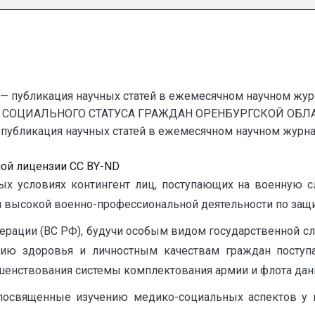
— публикация научных статей в ежемесячном научном жур
А СОЦИАЛЬНОГО СТАТУСА ГРАЖДАН ОРЕНБУРГСКОЙ ОБ
бликация научных статей в ежемесячном научном журнале.
ной лицензии CC BY-ND
х условиях контингент лиц, поступающих на военную сл
высокой военно-профессиональной деятельности по защите
ерации (ВС РФ), будучи особым видом государственной с
янию здоровья и личностным качествам граждан поступ
енствования системы комплектования армии и флота данн
посвященные изучению медико-социальных аспектов у 