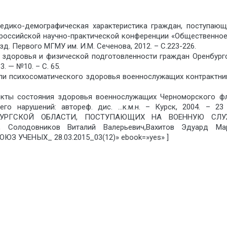
 Медико-демографическая характеристика граждан, поступаю
ероссийской научно-практической конференции «Общественное
д. Первого МГМУ им. И.М. Сеченова, 2012. – С.223-226.
ия здоровья и физической подготовленности граждан Оренбур
. — №10. – С. 65.
ли психосоматического здоровья военнослужащих контрактни
пекты состояния здоровья военнослужащих Черноморского 
его нарушений: автореф. дис. …к.м.н. – Курск, 2004. – 2
УРГСКОЙ ОБЛАСТИ, ПОСТУПАЮЩИХ НА ВОЕННУЮ СЛУЖБУ
, Солодовников Виталий Валерьевич,Вахитов Эдуард Ма
ОЮЗ УЧЕНЫХ_ 28.03.2015_03(12)» ebook=»yes» ]