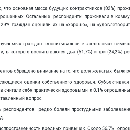
 что основная масса будущих контрактников (82%) прожи
прошенных. Остальные респонденты проживали в комму
29% граждан оценили их на «хорошо», на «удовлетвори
 изучаемых граждан воспитывалось в «неполных» семьях
, в которых воспитываются два (51,7%) и три (24,2%) р
ентов обращено внимание на то, что доля женатых была ра
асающиеся оценки собственного здоровья. Субъективная
в считали себя практически здоровыми, а 0,1% опрошенны
оставленный вопрос.
,8% респондентов редко болели простудными заболевани
д.
аспространенность вредных привычек. Около 56,7% опрош