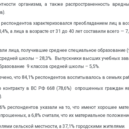
ентности организма, а также распространенность вредн
в).
 респондентов характеризовался преобладанием лиц в воз
20,4%, а лица в возрасте от 31 до 40 лет составили всего 
и лица, получившие среднее специальное образование (те
 средней школы – 28,3%. Выпускники высших учебных заве
разование 9 классов средней школы – 5,5%.
чено, что 84,1% респондентов воспитывалось в семьях раб
о контракту в ВС РФ 668 (78,6%) опрошенных граждан яв
.
,6% респондентов указали на то, что имеют хорошее мат
рошенных, а 6,8% считали, что их материальное положение
лями сельской местности, а 37,1% городскими жителями.