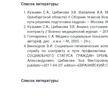
Список литературы:
Кузьмин С.А., Цибикова З.В. Фалалеев А.А.
Оренбургской области) // Сборник тезисов Вс
пути решения, подготовка кадров» — Москва: Из
Кузьмин С.А., Цибикова З.В. Анализ состоян
контракту // Военно-медицинский журнал. – 2013
Гончаренко С.А. Медико-социальные показате
автореф. дис. …к.м.н. – М., 2005. – 24 с.
Винокуров В.И. Социально-гигиенические ас
службу по контракту и пути профилактики 
СОЦИАЛЬНОГО СТАТУСА ГРАЖДАН ОРЕНБ
Александрович, Цибикова Зоя Викторовна
pubdate=»2017-04-25″ edition=»ЕВРАЗИЙСКИЙ С
Список литературы: