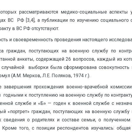
которых рассматриваются медико-социальные аспекты 
дах ВС РФ [3,4], а публикации по изучению социального
акту в ВС РФ отсутствуют.
ть и своевременность проведения настоящего исследова
граждан, поступающих на военную службу по контра
танной анкеты, содержащей 26 вопросов, каждый из кото
 случайной выборки была сформирована совокупность 
л (А.М. Мерков, Л.Е. Поляков, 1974 г.).
е завершения прохождения военно-врачебной комисси
ой годными к поступлению на военную службу по контракт
военной службе и «Б» — годен к военной службе с незна
ый «портрет» граждан, поступающих на военную службу 
к сведения о родителях и составе семьи, о полученном 
Кроме того, с позиции респондентов изучались: общая 