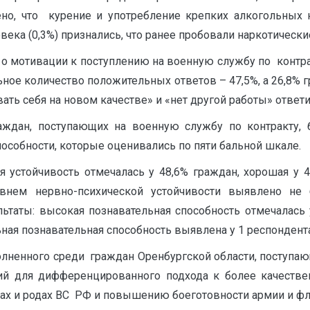
о, что курение и употребление крепких алкогольных н
ека (0,3%) признались, что ранее пробовали наркотически
о мотивации к поступлению на военную службу по контрак
ое количество положительных ответов – 47,5%, а 26,8% 
ать себя на новом качестве» и «нет другой работы» ответ
аждан, поступающих на военную службу по контракту,
пособности, которые оценивались по пяти бальной шкале.
я устойчивость отмечалась у 48,6% граждан, хорошая у 4
внем нервно-психической устойчивости выявлено не 
таты: высокая познавательная способность отмечалась 
ная познавательная способность выявлена у 1 респондента 
лненного среди граждан Оренбургской области, поступаю
ний для дифференцированного подхода к более качес
ах и родах ВС РФ и повышению боеготовности армии и фл