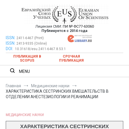
Перейти
к
содержимому
Лицензия СМИ:
ПИ № ФС77-63060
Евразийский Союз Ученых —
Публикуется с 2014 года
публикация научных статей в
ISSN:
Евразийский Союз Ученых — публикация научных статей в
2411-6467 (Print)
ISSN:
2413-9335 (Online)
ежемесячном научном журнале
ежемесячном научном журнале
DOI:
10.31618/esu.2411-6467.8.53.1
ПУБЛИКАЦИЯ В
СРОЧНАЯ
SCOPUS
ПУБЛИКАЦИЯ
MENU
Главная
Медицинские науки
ХАРАКТЕРИСТИКА СЕСТРИНСКИХ ВМЕШАТЕЛЬСТВ В
ОТДЕЛЕНИИ АНЕСТЕЗИОЛОГИИ И РЕАНИМАЦИИ
МЕДИЦИНСКИЕ НАУКИ
ХАРАКТЕРИСТИКА СЕСТРИНСКИХ