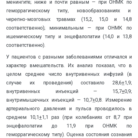
менингите; ниже и почти равным — при ОНМК по
геморрагическому типу, новообразованиях и
черепно-мозговых травмах (15,2, 15,0 и 14,8
соответственно); минимальным — при ОНМК по
ишемическому типу и энцефалопатии (14,0 и 13,8
соответственно).
У пациентов с разными заболеваниями отличался и
характер вмешательств. Их анализ показал, что в
целом среднее число внутривенных инфузий (в
случае их проведения) составило 28,6
+
1,9;
внутривенных инъекций — 15,7
+
0,9;
внутримышечных инъекций — 10,7
+
0,8. Измерение
артериального давления и пульса проводилось в
среднем 10,1
+
1,1 раз (при колебаниях от 8,7 при
энцефалопатии до 11,9 при ОНМК по
геморрагическому типу). Оценка состояния сознания