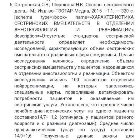
Островская О.В., Широкова Н.В. Основы сестринского
дела..- М.: Изд-во ГЭОТАР-Медиа, 2015. –Т.1. — 320 с.
[schema type=»book» name=»ХАРАКТЕРИСТИКА
СЕСТРИНСКИХ ВМЕШАТЕЛЬСТВ В ОТДЕЛЕНИИ
АНЕСТЕЗИОЛОГИИ И РЕАНИМАЦИИ»
description=»Отсутствие стандартов сестринской
деятельности определяет необходимость
исследований, характеризующих объем сестринских
вмешательств в различных сферах медицины. Целью
исследования являлось определение объема
сестринских вмешательств у пациентов, находившихся
в отделении анестезиологии и реанимации. Объектом
исследования явились 100 пациентов отделения
нейрореанимации, на которых заполнялись
специальные карты, позволившие детализировать
потребности пациентов и оказываемые им
сестринские услуги. Установлено, что среднее число
лечебно-диагностических услуг на одного пациента
составило14,7+ 1,2 (отличаясь у пациентов разного
возраста и с разными диагнозами). Среднее число
профилактических (услуг по уходу) составило
14,9+1,6. Полученные данные важны для