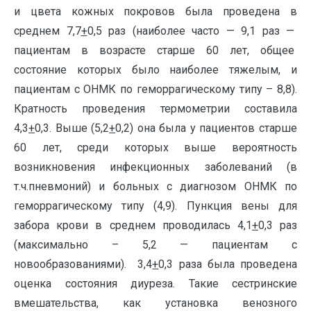
и цвета кожных покровов была проведена в
среднем 7,7
+
0,5 раз (наиболее часто — 9,1 раз —
пациентам в возрасте старше 60 лет, общее
состояние которых было наиболее тяжелым, и
пациентам с ОНМК по геморрагическому типу – 8,8).
Кратность проведения термометрии составила
4,3
+
0,3. Выше (5,2
+
0,2) она была у пациентов старше
60 лет, среди которых выше вероятность
возникновения инфекционных заболеваний (в
т.ч.пневмоний) и больных с диагнозом ОНМК по
геморрагическому типу (4,9). Пункция вены для
забора крови в среднем проводилась 4,1
+
0,3 раз
(максимально – 5,2 — пациентам с
новообразованиями). 3,4
+
0,3 раза была проведена
оценка состояния диуреза. Такие сестринские
вмешательства, как установка венозного