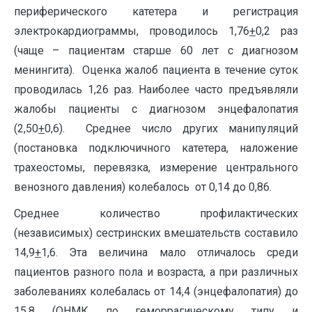
периферического катетера и регистрация
электрокардиограммы, проводилось 1,76
+
0,2 раз
(чаще – пациентам старше 60 лет с диагнозом
менингита). Оценка жалоб пациента в течение суток
проводилась 1,26 раз. Наиболее часто предъявляли
жалобы пациенты с диагнозом энцефалопатия
(2,50
+
0,6). Среднее число других манипуляций
(постановка подключичного катетера, наложение
трахеостомы, перевязка, измерение центрального
венозного давления) колебалось от 0,14 до 0,86.
Среднее количество профилактических
(независимых) сестринских вмешательств составило
14,9
+
1,6. Эта величина мало отличалось среди
пациентов разного пола и возраста, а при различных
заболеваниях колебалась от 14,4 (энцефалопатия) до
15,8 (ОНМК по геморрагическому типу и