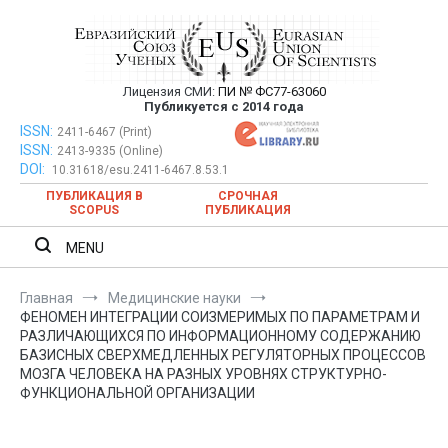
Перейти
к
содержимому
Лицензия СМИ:
ПИ № ФС77-63060
Евразийский Союз Ученых —
Публикуется с 2014 года
публикация научных статей в
ISSN:
Евразийский Союз Ученых — публикация научных статей в
2411-6467 (Print)
ISSN:
2413-9335 (Online)
ежемесячном научном журнале
ежемесячном научном журнале
DOI:
10.31618/esu.2411-6467.8.53.1
ПУБЛИКАЦИЯ В
СРОЧНАЯ
SCOPUS
ПУБЛИКАЦИЯ
MENU
Главная
Медицинские науки
ФЕНОМЕН ИНТЕГРАЦИИ СОИЗМЕРИМЫХ ПО ПАРАМЕТРАМ И
РАЗЛИЧАЮЩИХСЯ ПО ИНФОРМАЦИОННОМУ СОДЕРЖАНИЮ
БАЗИСНЫХ СВЕРХМЕДЛЕННЫХ РЕГУЛЯТОРНЫХ ПРОЦЕССОВ
МОЗГА ЧЕЛОВЕКА НА РАЗНЫХ УРОВНЯХ СТРУКТУРНО-
ФУНКЦИОНАЛЬНОЙ ОРГАНИЗАЦИИ