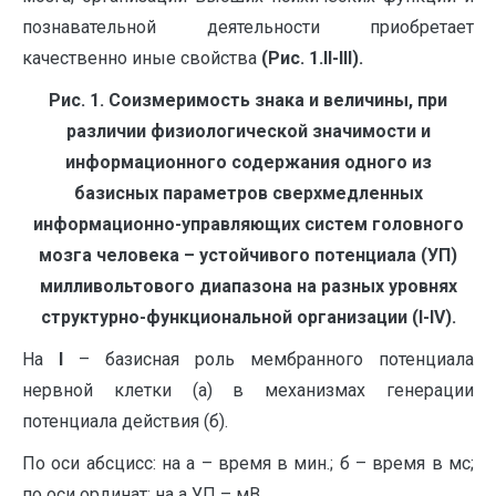
познавательной деятельности приобретает
качественно иные свойства
(Рис. 1.
II-
III).
Рис. 1.
Соизмеримость знака и величины, при
различии физиологической значимости и
информационного содержания одного из
базисных параметров сверхмедленных
информационно-управляющих систем головного
мозга человека – устойчивого потенциала (УП)
милливольтового диапазона на разных уровнях
структурно-функциональной организации (
I-
IV).
На
I
– базисная роль мембранного потенциала
нервной клетки (а) в механизмах генерации
потенциала действия (б).
По оси абсцисс: на а – время в мин.; б – время в мс;
по оси ординат: на а УП – мВ.