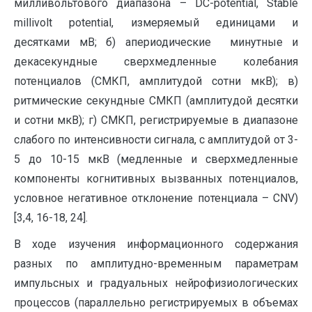
милливольтового диапазона – DC-potential, Stable
millivolt potential, измеряемый единицами и
десятками мВ; б) апериодические минутные и
декасекундные сверхмедленные колебания
потенциалов (СМКП, амплитудой сотни мкВ); в)
ритмические секундные СМКП (амплитудой десятки
и сотни мкВ); г) СМКП, регистрируемые в диапазоне
слабого по интенсивности сигнала, с амплитудой от 3-
5 до 10-15 мкВ (медленные и сверхмедленные
компоненты когнитивных вызванных потенциалов,
условное негативное отклонение потенциала – CNV)
[3,4, 16-18, 24].
В ходе изучения информационного содержания
разных по амплитудно-временным параметрам
импульсных и градуальных нейрофизиологических
процессов (параллельно регистрируемых в объемах