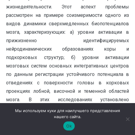
жизнедеятельности. Этот аспект проблемы
рассмотрен на примере соизмеримости одного из
видов динамики сверхмедленных биопотенциалов
мозга, характеризующих: а) уровни активации в
прижизненно идентифицируемых
нейродинамических образованиях коры и
подкорковых структур; б) уровни активации
мозговых систем основных интегративных центров
по данным регистрации устойчивого потенциала в
отведениях с поверхности головы в корковых
проекциях лобной, височной и теменной областей
мозга. В этих исследованиях установлено
существенное различие информационного
Мы используем куки для наилучшего представления
содержания выше указанных интегральных
нашего сайта.
феноменов [21, 25, 26].
Ok