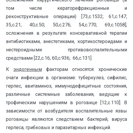
том числе кераторефракционные и
реконструктивные операции) [73,с.1532; 61,с.147;
35,с.21; 40,с.50; 50,с.276; 54,с.770; 69,с.1058];
осложнения в результате консервативной терапии
антибиотиками, анестетиками, кортикостероидами и
нестероидными противовоспалительными
средствами [22,с.16; 60,с.936; 66,с.131].
К
эндогенным
факторам относятся: хронические
очаги инфекции в организме: туберкулез, сифилис,
герпес, авитаминоз, иммунодефицитные состояния,
различные системные заболевания, ведущие к
трофическим нарушениям в роговице [12,с.110]. В
зависимости от возбудителя воспалительные язвы
роговицы являются следствием: бактерий, вируса
герпеса; грибковых и паразитарных инфекций.