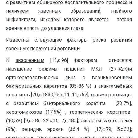
с развитием обширного воспалительного процесса и
наличием язвенных образований, гнойного
инфильтрата, исходом которого является потеря
зрения вплоть до удаления глаза.
Известны следующие факторы риска развития
язвенных поражений роговицы.
К
экзогенным
[13,с.96] факторам относятся:
нарушение режима ношения МКЛ (27-42%)и
ортокератологических линз с возникновением
бактериальных кератитов (85-86 %) и акантамебных
кератитов [70,с.1830;25,с.11; 11,с.57]; травма роговицы
с развитием бактериального кератита [23.7%],
кератомикозов (17,5%) , герпетических кератитов
(10,5%) [9,с.386; 22,с.16; 7,с.185]; синдром сухого глаза
(9%), рецидив эрозии (36.4 %) [17,с.79; 5,с.32];
осложнения хирургического лечения роговицы (в