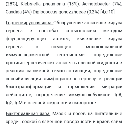
(28%), Klebsiella pneumonia (13%), Acinetobacter (7%),
Candida (4%),Diplococcus gonozzhoeae (0.2%) [4,с.10].
Герпесвирусная язва
.
Обнаружение антигенов вируса
герпеса в соскобах конъюнктивы методом
флуоресцирующих антител; выявление вируса
герпеса с помощью моноклональной
иммуноферментной тест-системы; определение
противогерпетических антител в слезной жидкости в
реакции пассивной гемагглютинации; определение
сенсибилизации лимфоцитов к герпесу в реакции
бласттрансформации и торможении миграции
лейкоцитов; определение иммуноглобулинов IgA,
IgG, IgM в слезной жидкости и сыворотке.
Бактериальная язва.
Мазок и посев на питательные
среды; соскоб с язвенной поверхности и краев язвы