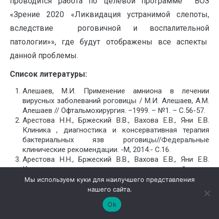
проводится работа по целевой программе ВОЗ
«Зрение 2020 «Ликвидация устранимой слепоты,
вследствие роговичной и воспалительной
патологии»», где будут отображены все аспекты
данной проблемы.
Список литературы:
Алешаев, М.И. Применение амниона в лечении
вирусных заболеваний роговицы / М.И. Алешаев, А.М.
Алешаев // Офтальмохирургия. –1999. – №1. – С.56-57.
Арестова Н.Н., Бржеский В.В., Вахова Е.В., Яни Е.В.
Клиника , диагностика и консервативная терапия
бактериальных язв роговицы//Федеральные
клинические рекомендации. -М, 2014.- С.16.
Арестова Н.Н., Бржеский В.В., Вахова Е.В., Яни Е.В.
Клиника , диагностика и лечение краевой язвы
роговицы. Федеральные клинические рекомендации
Мы используем куки для наилучшего представления
.-М, 2015.- С.15
нашего сайта.
Арестова Н.Н., Бржеский В.В., Вахова Е.В., Яни Е.В.
Ok
Клиника, диагностика и консервативная терапия
трофических язв роговицы. Федеральные