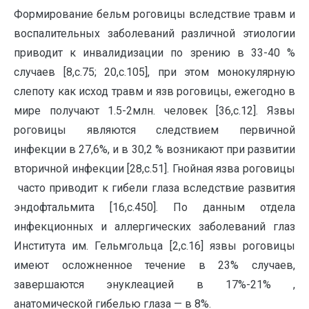
Формирование бельм роговицы вследствие травм и
воспалительных заболеваний различной этиологии
приводит к инвалидизации по зрению в 33-40 %
случаев [8,с.75; 20,с.105], при этом монокулярную
слепоту как исход травм и язв роговицы, ежегодно в
мире получают 1.5-2млн. человек [36,с.12]. Язвы
роговицы являются следствием первичной
инфекции в 27,6%, и в 30,2 % возникают при развитии
вторичной инфекции [28,с.51]. Гнойная язва роговицы
часто приводит к гибели глаза вследствие развития
эндофтальмита [16,с.450]. По данным отдела
инфекционных и аллергических заболеваний глаз
Института им. Гельмгольца [2,с.16] язвы роговицы
имеют осложненное течение в 23% случаев,
завершаются энуклеацией в 17%-21% ,
анатомической гибелью глаза — в 8%.