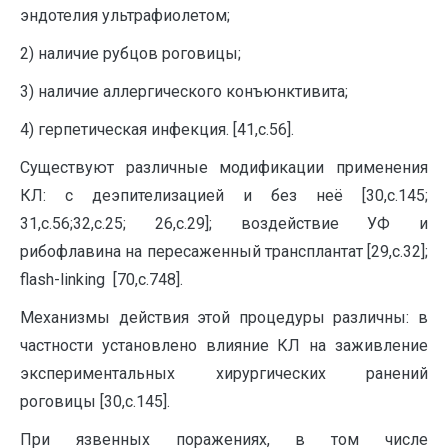
эндотелия ультрафиолетом;
2) наличие рубцов роговицы;
3) наличие аллергического конъюнктивита;
4) герпетическая инфекция. [41,с.56].
Существуют различные модификации применения
КЛ: с деэпителизацией и без неё [30,с.145;
31,с.56;32,с.25; 26,с.29]; воздействие УФ и
рибофлавина на пересаженный трансплантат [29,с.32];
flash-linking [70,с.748].
Механизмы действия этой процедуры различны: в
частности установлено влияние КЛ на заживление
экспериментальных хирургических ранений
роговицы [30,с.145].
При язвенных поражениях, в том числе