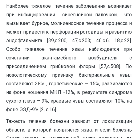
Наиболее тяжелое течение заболевания возникает
при инфицировании синегнойной палочкой, что
вызывает бурное, молниеносное течение процесса и
может привести к перфорации роговицы и развитию
эндофтальмита [39,с.200; 47,с.203; 46,с.6; 18,с.22].
Особо тяжелое течение язвы наблюдается при
сочетании акантамебного возбудителя с
присоединением грибковой флоры [57,с.508]. По
нозологическому признаку бактериальные язвы
составляют 38% , герпетические — 15%, развиваются
на фоне ношения МКЛ -12%, в результате синдрома
сухого глаза — 9%, краевые язвы составляют-10%, на
фоне ЭЭД-9% [2, с.16].
Тяжесть течения болезни зависит от локализации
области, в которой появляется язва, и если болезнь