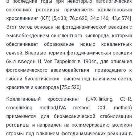
В последние годы при некоторых патологических
состояниях роговицы применяется коллагеновый
кросслинкинг (КЛ) [5,с.33; 76,с.620, 34,с.146; 43,с.574].
Этот метод основан на фотодинамической реакции с
высвобождением синглентного кислорода, который
обеспечивает образование новых ковалентных
связей. Впервые термин фотодинамическая реакция
был введен H. Von Tappeiner в 1904г., для описания
фотохимического взаимодействия приводящего к
гибели биологических систем под влиянием света,
красителя и кислорода [75,с.520].
Коллагеновый кросслинкинг (UVX-linking, С3-R,
crosslinking method,UVA method, CCL method)
применяется для биомеханической стабилизации
роговицы и направлен на полимеризацию волокон
стромы под влиянием фотодинамических реакций в