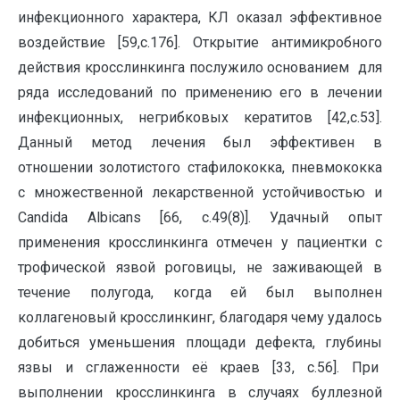
инфекционного характера, КЛ оказал эффективное
воздействие [59,с.176]. Открытие антимикробного
действия кросслинкинга послужило основанием для
ряда исследований по применению его в лечении
инфекционных, негрибковых кератитов [42,с.53].
Данный метод лечения был эффективен в
отношении золотистого стафилококка, пневмококка
с множественной лекарственной устойчивостью и
Candida Albicans [66, с.49(8)]. Удачный опыт
применения кросслинкинга отмечен у пациентки с
трофической язвой роговицы, не заживающей в
течение полугода, когда ей был выполнен
коллагеновый кросслинкинг, благодаря чему удалось
добиться уменьшения площади дефекта, глубины
язвы и сглаженности её краев [33, с.56]. При
выполнении кросслинкинга в случаях буллезной