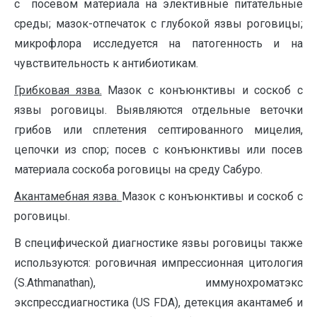
с посевом материала на элективные питательные
среды; мазок-отпечаток с глубокой язвы роговицы;
микрофлора исследуется на патогенность и на
чувствительность к антибиотикам.
Грибковая язва.
Мазок с конъюнктивы и соскоб с
язвы роговицы. Выявляются отдельные веточки
грибов или сплетения септированного мицелия,
цепочки из спор; посев с конъюнктивы или посев
материала соскоба роговицы на среду Сабуро.
Акантамебная язва
.
Мазок с конъюнктивы и соскоб с
роговицы.
В специфической диагностике язвы роговицы также
используются: роговичная импрессионная цитология
(S.Athmanathan), иммунохроматэкс
экспрессдиагностика (US FDA), детекция акантамеб и