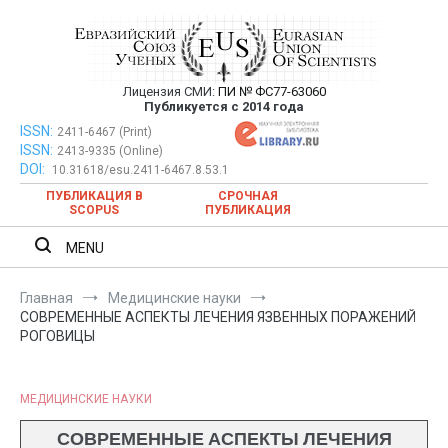
Перейти
к
содержимому
Лицензия СМИ:
ПИ № ФС77-63060
Евразийский Союз Ученых —
Публикуется с 2014 года
публикация научных статей в
ISSN:
Евразийский Союз Ученых — публикация научных статей в
2411-6467 (Print)
ISSN:
2413-9335 (Online)
ежемесячном научном журнале
ежемесячном научном журнале
DOI:
10.31618/esu.2411-6467.8.53.1
ПУБЛИКАЦИЯ В
СРОЧНАЯ
SCOPUS
ПУБЛИКАЦИЯ
MENU
Главная
Медицинские науки
СОВРЕМЕННЫЕ АСПЕКТЫ ЛЕЧЕНИЯ ЯЗВЕННЫХ ПОРАЖЕНИЙ
РОГОВИЦЫ
МЕДИЦИНСКИЕ НАУКИ
СОВРЕМЕННЫЕ АСПЕКТЫ ЛЕЧЕНИЯ