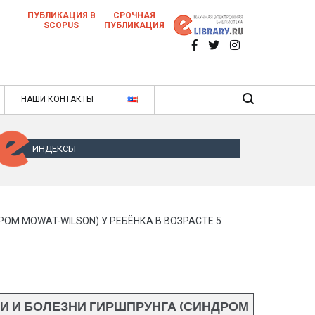
ПУБЛИКАЦИЯ В
СРОЧНАЯ
SCOPUS
ПУБЛИКАЦИЯ
 научных статей в ежемесячном научном
нале
ячном научном журнале
НАШИ КОНТАКТЫ
ИНДЕКСЫ
ОМ MOWAT-WILSON) У РЕБЁНКА В ВОЗРАСТЕ 5
И И БОЛЕЗНИ ГИРШПРУНГА (СИНДРОМ