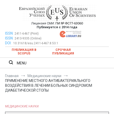
Перейти
к
содержимому
Лицензия СМИ:
ПИ № ФС77-63060
Евразийский Союз Ученых —
Публикуется с 2014 года
публикация научных статей в
ISSN:
Евразийский Союз Ученых — публикация научных статей в
2411-6467 (Print)
ISSN:
2413-9335 (Online)
ежемесячном научном журнале
ежемесячном научном журнале
DOI:
10.31618/esu.2411-6467.8.53.1
ПУБЛИКАЦИЯ В
СРОЧНАЯ
SCOPUS
ПУБЛИКАЦИЯ
MENU
Главная
Медицинские науки
ПРИМЕНЕНИЕ МЕСТНОГО АНТИБАКТЕРИАЛЬНОГО
ВОЗДЕЙСТВИЯ В ЛЕЧЕНИИ БОЛЬНЫХ СИНДРОМОМ
ДИАБЕТИЧЕСКОЙ СТОПЫ
МЕДИЦИНСКИЕ НАУКИ