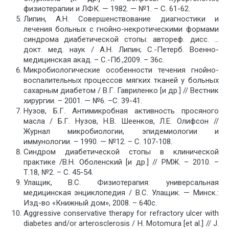
физиотерапии и ЛФК. — 1982. — №1. – С. 61-62.
Липин, А.Н. Совершенствование диагностики и
лечения больных с гнойно-некротическими формами
синдрома диабетической стопы: автореф. дисс. …
докт. мед. наук / А.Н. Липин; С.-Петерб. Военно-
медицинская акад. – С.-Пб.,2009. – 36с.
Микробиологические особенности течения гнойно-
воспалительных процессов мягких тканей у больных
сахарным диабетом / В.Г. Гавриленко [и др.] // Вестник
хирургии. – 2001. — №6. –С. 39-41.
Нузов, Б.Г. Антимикробная активность просяного
масла / Б.Г. Нузов, Н.В. Шеенков, Л.Е. Олифсон //
Журнал микробиологии, эпидемиологии и
иммунологии. – 1990. — №12. – С. 107-108.
Синдром диабетической стопы в клинической
практике /В.Н. Оболенский [и др.] // РМЖ. – 2010. –
Т.18, №2. – С. 45-54.
Улащик, В.С. Физиотерапия: универсальная
медицинская энциклопедия / В.С. Улащик. — Минск.:
Изд-во «Книжный дом», 2008. – 640с.
Aggressive conservative therapy for refractory ulcer with
diabetes and/or arterosclerosis / H. Motomura [et al.] // J.