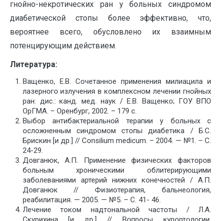
гнойно-некротических ран у больных синдромом
диабетической стопы более эффективно, что,
вероятнее всего, обусловлено их взаимным
потенцирующим действием.
Литература:
Ващенко, Е.В. Сочетанное применения милиацила и
лазерного излучения в комплексном лечении гнойных
ран: дис.: канд. мед. наук / Е.В. Ващенко; ГОУ ВПО
ОрГМА. – Оренбург, 2002. – 179 с.
Выбор антибактериальной терапии у больных с
осложненным синдромом стопы диабетика / Б.С.
Брискин [и др.] // Consilium medicum. – 2004. — №1. – С.
24-29.
Довганюк, А.П. Применение физических факторов
больным хроническими облитерирующими
заболеваниями артерий нижних конечностей / А.П.
Довганюк // Физиотерапия, бальнеология,
реабилитация. — 2005. — №5. – С. 41- 46.
Лечение током надтональной частоты / Л.А.
Скурихина [и др.] // Вопросы курортологии,