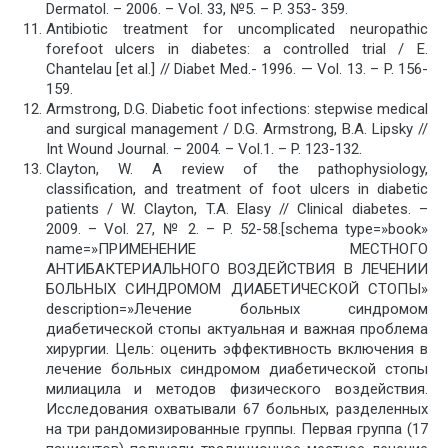
Dermatol. – 2006. – Vol. 33, №5. – P. 353- 359.
Antibiotic treatment for uncomplicated neuropathic
forefoot ulcers in diabetes: a controlled trial / E.
Chantelau [et al.] // Diabet Med.- 1996. — Vol. 13. – P. 156-
159.
Armstrong, D.G. Diabetic foot infections: stepwise medical
and surgical management / D.G. Armstrong, B.A. Lipsky //
Int Wound Journal. – 2004. – Vol.1. – P. 123-132.
Clayton, W. A review of the pathophysiology,
classification, and treatment of foot ulcers in diabetic
patients / W. Clayton, T.A. Elasy // Clinical diabetes. –
2009. – Vol. 27, № 2. – P. 52-58.[schema type=»book»
name=»ПРИМЕНЕНИЕ МЕСТНОГО
АНТИБАКТЕРИАЛЬНОГО ВОЗДЕЙСТВИЯ В ЛЕЧЕНИИ
БОЛЬНЫХ СИНДРОМОМ ДИАБЕТИЧЕСКОЙ СТОПЫ»
description=»Лечение больных синдромом
диабетической стопы актуальная и важная проблема
хирургии. Цель: оценить эффективность включения в
лечение больных синдромом диабетической стопы
милиацила и методов физического воздействия.
Исследования охватывали 67 больных, разделенных
на три рандомизированные группы. Первая группа (17