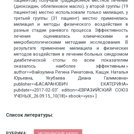
пациентов) получали традиционное местное лечение
(диоксидин, облепиховое масло), у второй группы (19
пациентов) местно использовали только милиацил, у
третьей группы (31 пациент) местно применялись
милиацил и методы физического воздействия в
разные стадии раневого процесса. Эффективность
лечения оценивалась клиническими и
микробиологическими методами исследования. В
результате применение милиацила и физических
методов воздействия в лечении больных синдромом
диабетической стопы по всем показателям
оказалось наиболее эффективным.»
author=»Файзулина Регина Ринатовна, Кащук Наталья
Юрьевна, Укубаева Диана Галимовна»
publisher=»БАСАРАНОВИЧ ЕКАТЕРИНА»
pubdate=»2017-02-03″ edition=»ЕВРАЗИЙСКИЙ СОЮЗ
УЧЕНЫХ_26.09.15_10(18)» ebook=»yes» ]
Список литературы:
РУБРИКА:
МЕДИЦИНСКИЕ НАУКИ