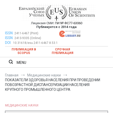
Перейти
к
содержимому
Лицензия СМИ:
ПИ № ФС77-63060
Евразийский Союз Ученых —
Публикуется с 2014 года
публикация научных статей в
ISSN:
Евразийский Союз Ученых — публикация научных статей в
2411-6467 (Print)
ISSN:
2413-9335 (Online)
ежемесячном научном журнале
ежемесячном научном журнале
DOI:
10.31618/esu.2411-6467.8.53.1
ПУБЛИКАЦИЯ В
СРОЧНАЯ
SCOPUS
ПУБЛИКАЦИЯ
MENU
Главная
Медицинские науки
ПОКАЗАТЕЛИ ЗДОРОВЬЯ НАСЕЛЕНИЯ ПРИ ПРОВЕДЕНИИ
ПОВОЗРАСТНОЙ ДИСПАНСЕРИЗАЦИИ НАСЕЛЕНИЯ
КРУПНОГО ПРОМЫШЛЕННОГО ЦЕНТРА
МЕДИЦИНСКИЕ НАУКИ