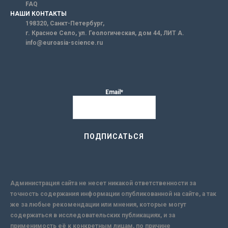
FAQ
НАШИ КОНТАКТЫ
198320, Санкт-Петербург,
г. Красное Село, ул. Геологическая, дом 44, ЛИТ А.
info@euroasia-science.ru
Email*
Администрация сайта не несет никакой ответственности за
точность содержания информации опубликованной на сайте, а так
же за любые рекомендации или мнения, которые могут
содержаться в исследовательских публикациях, и за
применимость её к конкретным лицам, по причине