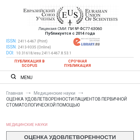
Перейти
к
содержимому
Лицензия СМИ:
ПИ № ФС77-63060
Евразийский Союз Ученых —
Публикуется с 2014 года
публикация научных статей в
ISSN:
Евразийский Союз Ученых — публикация научных статей в
2411-6467 (Print)
ISSN:
2413-9335 (Online)
ежемесячном научном журнале
ежемесячном научном журнале
DOI:
10.31618/esu.2411-6467.8.53.1
ПУБЛИКАЦИЯ В
СРОЧНАЯ
SCOPUS
ПУБЛИКАЦИЯ
MENU
Главная
Медицинские науки
ОЦЕНКА УДОВЛЕТВОРЕННОСТИ ПАЦИЕНТОВ ПЕРВИЧНОЙ
СТОМАТОЛОГИЧЕСКОЙ ПОМОЩЬЮ
МЕДИЦИНСКИЕ НАУКИ
ОЦЕНКА УДОВЛЕТВОРЕННОСТИ