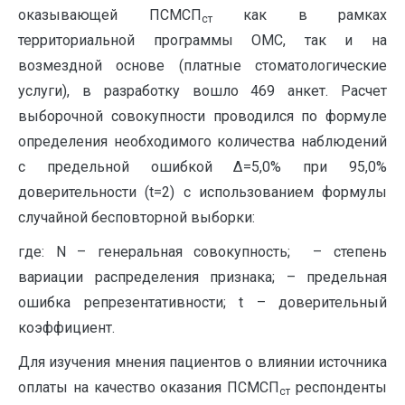
оказывающей ПСМСП
как в рамках
ст
территориальной программы ОМС, так и на
возмездной основе (платные стоматологические
услуги), в разработку вошло 469 анкет. Расчет
выборочной совокупности проводился по формуле
опре­деления необходимого количества наблюдений
с предельной ошибкой Δ=5,0% при 95,0%
доверительности (t=2) с использованием формулы
случайной бесповторной выборки:
где: N – генеральная совокупность; – степень
вариации распределения признака; – предельная
ошибка репрезентативности; t – доверительный
коэффициент.
Для изучения мнения пациентов о влиянии источника
оплаты на качество оказания ПСМСП
респонденты
ст