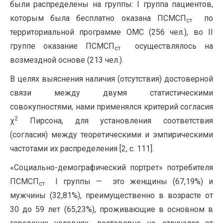
были распределены на группы: I группа пациентов,
которым была бесплатно оказана ПСМСП
по
ст
территориальной программе ОМС (256 чел.), во II
группе оказание ПСМСП
осуществлялось на
ст
возмездной основе (213 чел.).
В целях выяснения наличия (отсутствия) достоверной
связи между двумя статистическими
совокупностями, нами применялся критерий согласия
2
χ
Пирсона, для установления соответствия
(согласия) между теоретическими и эмпирическими
частотами их распределения [2, с. 111].
«Социально-демографический портрет» потребителя
ПСМСП
I группы — это женщины (67,19%) и
ст
мужчины (32,81%), преимущественно в возрасте от
30 до 59 лет (65,23%), проживающие в основном в