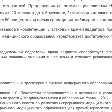
% слушателей. Предложения по оптимизации системы
сроки с 10 месяцев до 4-6 месяцев; 2) увеличить количе
енее 50 процентов; 4) время проведения вебинаров не дол
 навыков и компетенций участковых врачей педиатров, п
 медицинского образования, характеризует достаточную 
ледипломной подготовки врача педиатра способствует фо
ыми знаниями, умениями и навыками и отвечает реализац
зовательные траектории в системе непрерывного образования 
 Киянюк Н.С. Показатели провоспалительных цитокинов и уро
возраста // Медицинская наука и образование Урала. – 2011. − 
ационного совета по развитию непрерывного медицинского 
рывного медицинского образования для врачей-терапевтов у