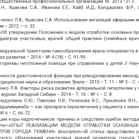
общественных профессиональных организаций. М.: 2013.–21 с.
.Н., Ушакова С.А., Иванова Е.Е., Кайб И.Д., Балдашова Ф.Р.,
альченко Л.А., Ушакова С.А. Использование ингаляций эфирными
.– 2012.––с. 32.
7 «Об утверждении Положения о модели отработки основных п
педиатров участковых, врачей общей практики (семейных вр
ивидуальной траектории самообразования врача-специалиста 
развитие.– 2014.– № 4 (18).– С. 91-99.
 Алгоритмы неотложной помощи при отравлениях у детей // Н
обенности диастолической функции при ремоделировании миока
цинская наука и образование Урала.– 2010.– Т. 11.– № 3.– С. 4
ьченко Л.А. Факторы риска развития артериальной гипертензии 
рнал Западной Сибири.– 2014.– Т. 10.– № 1.– С. 8.
алидуллина О.Ю., Павлова О.В., Резенова В.С., Лукьянова В.
адалимумаба — как препарата переключения у пациента с ювен
 6.– С. 66-72.
ии коры надпочечников: причины и следствия ошибок метода:
ok» name=»ОПЫТ РЕАЛИЗАЦИИ МОДЕЛИ ОТРАБОТКИ ОСНОВ
 ГОРОДА ТЮМЕНИ» description=»В статье представлен ре
ского образования участковых врачей педиатров города 