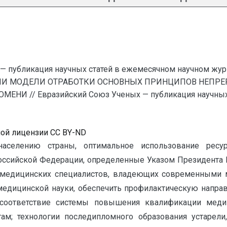
— публикация научных статей в ежемесячном научном жур
ЦИИ МОДЕЛИ ОТРАБОТКИ ОСНОВНЫХ ПРИНЦИПОВ НЕПР
И // Евразийский Союз Ученых — публикация научных с
ной лицензии CC BY-ND
аселению страны, оптимальное использование ресу
ссийской Федерации, определенные Указом Президента Р
и медицинских специалистов, владеющих современными м
дицинской науки, обеспечить профилактическую направл
есоответствие системы повышения квалификации медиц
ам; технологии последипломного образования устаре