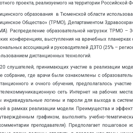
отного проекта, реализуемого на территории Российской Ф
цинского образования в Тюменской области использова
цинское Общество» (ТРМО), Департаментом Здравоохра
А). Распределение образовательной нагрузки: ТРМО – 36
ских конференциях, выступления на врачебных планерках 
иональных ассоциаций и руководителей ДЗТО (25% – регио
пользованием дистанционных технологий.
 20 слушателей, принимающих участие в реализации моде
ое собрание, где врачи были ознакомлены с образовател
танционного и очного обучения, предполагалось участие
телекоммуникационную сеть Интернет на рабочих места
 индивидуальные логины и пароли для выхода в систему.
лей в рамках реализации модели. Преимущества и эффекти
с утверждённым графиком, выполнять учебно-тематически
комментарии преподавателя). Предполагает пошаговое и