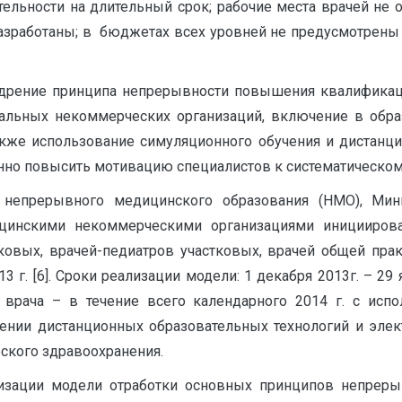
тельности на длительный срок; рабочие места врачей не
разработаны; в бюджетах всех уровней не предусмотрены
едрение принципа непрерывности повышения квалификац
альных некоммерческих организаций, включение в обра
акже использование симуляционного обучения и дистанц
нно повысить мотивацию специалистов к систематическому 
е непрерывного медицинского образования (НМО), Мин
цинскими некоммерческими организациями иницииров
ковых, врачей-педиатров участковых, врачей общей пра
 г. [6]. Сроки реализации модели: 1 декабря 2013г. – 2
 врача – в течение всего календарного 2014 г. с ис
ении дистанционных образовательных технологий и элек
ского здравоохранения.
зации модели отработки основных принципов непреры