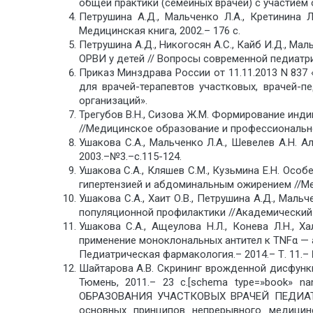
общей практики (семейных врачей) с участием 
Петрушина А.Д., Мальченко Л.А., Кретинина Л
Медицинская книга, 2002.– 176 с.
Петрушина А.Д., Никогосян А.С., Кайб И.Д., М
ОРВИ у детей // Вопросы современной педиатрии
Приказ Минздрава России от 11.11.2013 N 83
для врачей-терапевтов участковых, врачей-
организаций».
Трегубов В.Н., Сизова Ж.М. Формирование инд
//Медицинское образование и профессиональное 
Ушакова С.А., Мальченко Л.А., Шевелев А.Н.
2003.–№3.–с.115-124.
Ушакова С.А., Кляшев С.М., Кузьмина Е.Н. Ос
гипертензией и абдоминальным ожирением //Меди
Ушакова С.А., Хаит О.В., Петрушина А.Д., Мал
популяционной профилактики //Академический жу
Ушакова С.А., Ащеулова Н.Л., Конева Л.Н., Х
применение моноклональных антител к TNFα — 
Педиатрическая фармакология.– 2014.– Т. 11.– №
Шайтарова А.В. Скрининг врожденной дисфункц
Тюмень, 2011.– 23 c.[schema type=»bo
ОБРАЗОВАНИЯ УЧАСТКОВЫХ ВРАЧЕЙ ПЕДИАТРОВ
основных принципов непрерывного медицин