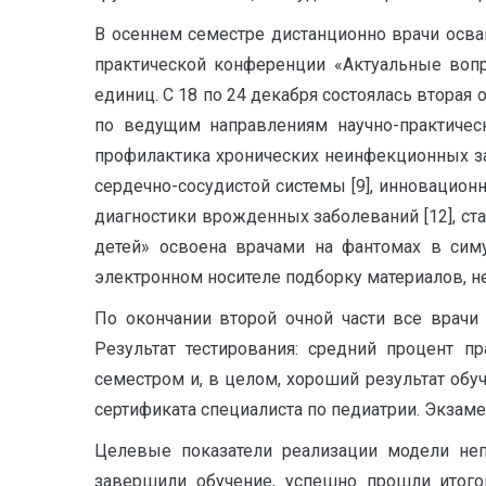
В осеннем семестре дистанционно врачи осва
практической конференции «Актуальные вопр
единиц. С 18 по 24 декабря состоялась вторая
по ведущим направлениям научно-практичес
профилактика хронических неинфекционных забо
сердечно-сосудистой системы [9], инновацион
диагностики врожденных заболеваний [12], ст
детей» освоена врачами на фантомах в сим
электронном носителе подборку материалов, н
По окончании второй очной части все врачи
Результат тестирования: средний процент п
семестром и, в целом, хороший результат обу
сертификата специалиста по педиатрии. Экзаме
Целевые показатели реализации модели не
завершили обучение, успешно прошли итог