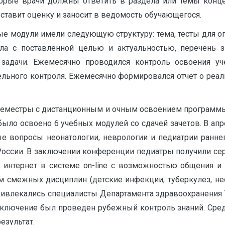
орые врачи должны ответить в раздела или темы конце
ставит оценку и заносит в ведомость обучающегося.
 модули имели следующую структуру: тема, тесты для оп
ла с поставленной целью и актуальностью, перечень з
 задачи. Ежемесячно проводился контроль освоения уч
тельного контроля. Ежемесячно формировался отчет о реа
 семестры с дистанционным и очным освоением программы
было освоено 6 учебных модулей со сдачей зачетов. В апр
ые вопросы неонатологии, неврологии и педиатрии ранне
оссии. В заключении конференции педиатры получили се
интернет в системе on-line с возможностью общения и 
м смежных дисциплин (детские инфекции, туберкулез, не
ривлекались специалисты Департамента здравоохранения 
аключение был проведен рубежный контроль знаний. Сред
езультат.