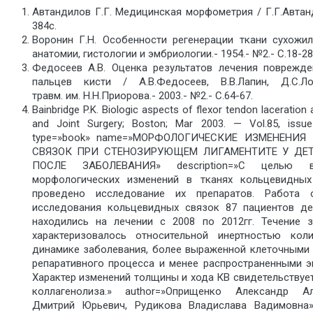
Автандилов Г.Г. Медицинская морфометрия / Г.Г.Автанд
384с.
Воронин Г.Н. Особенности регенерации ткани сухожил
анатомии, гистологии и эмбриологии.- 1954.- №2.- С.18-28
Федосеев А.В. Оценка результатов лечения поврежде
пальцев кисти / А.В.Федосеев, В.В.Лапин, Д.С.Л
травм. им. Н.Н.Приорова.- 2003.- №2.- С.64-67.
Bainbridge P.K. Biologic aspects of flexor tendon laceration 
and Joint Surgery; Boston; Mar 2003. — Vol.85, issu
type=»book» name=»МОРФОЛОГИЧЕСКИЕ ИЗМЕНЕНИ
СВЯЗОК ПРИ СТЕНОЗИРУЮЩЕМ ЛИГАМЕНТИТЕ У ДЕТ
ПОСЛЕ ЗАБОЛЕВАНИЯ» description=»С целью вы
морфологических изменений в тканях кольцевидны
проведено исследование их препаратов. Работа о
исследования кольцевидных связок 87 пациентов де
находились на лечении с 2008 по 2012гг. Течение 
характеризовалось относительной инертностью кол
динамике заболевания, более выраженной клеточными 
репаративного процесса и менее распространенными э
Характер изменений толщины и хода КВ свидетельствуе
коллагенолиза.» author=»Оприщенко Александр Ал
Дмитрий Юрьевич, Рудикова Владислава Вадимовна»