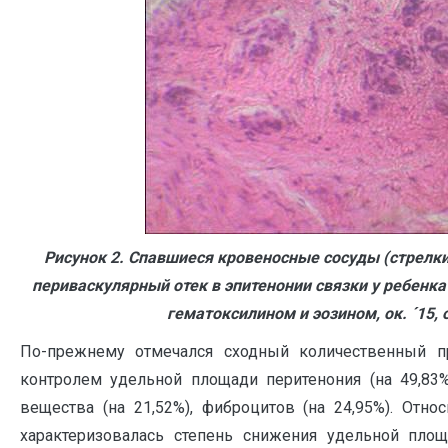
Рисунок 2. Спавшиеся кровеносные сосуды (стрелк
периваскулярный отек в эпитенонии связки у ребенка
гематоксилином и эозином, ок.
´
15, 
По-прежнему отмечался сходный количественный п
контролем удельной площади перитенония (на 49,83%
вещества (на 21,52%), фиброцитов (на 24,95%). Отно
характеризовалась степень снижения удельной пло