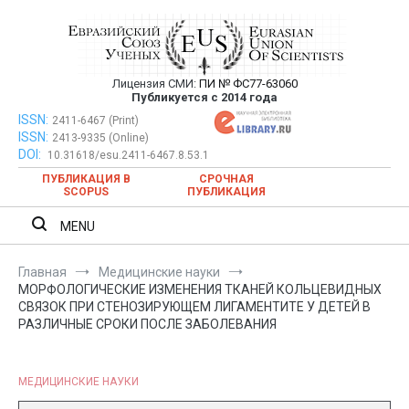
Перейти
к
содержимому
Лицензия СМИ:
ПИ № ФС77-63060
Евразийский Союз Ученых —
Публикуется с 2014 года
публикация научных статей в
ISSN:
Евразийский Союз Ученых — публикация научных статей в
2411-6467 (Print)
ISSN:
2413-9335 (Online)
ежемесячном научном журнале
ежемесячном научном журнале
DOI:
10.31618/esu.2411-6467.8.53.1
ПУБЛИКАЦИЯ В
СРОЧНАЯ
SCOPUS
ПУБЛИКАЦИЯ
MENU
Главная
Медицинские науки
МОРФОЛОГИЧЕСКИЕ ИЗМЕНЕНИЯ ТКАНЕЙ КОЛЬЦЕВИДНЫХ
СВЯЗОК ПРИ СТЕНОЗИРУЮЩЕМ ЛИГАМЕНТИТЕ У ДЕТЕЙ В
РАЗЛИЧНЫЕ СРОКИ ПОСЛЕ ЗАБОЛЕВАНИЯ
МЕДИЦИНСКИЕ НАУКИ