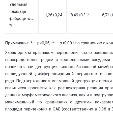
Удельная
площадь
11,26±0,24
8,49±0,31*
6,71±
фиброцитов,
%
Примечание. * — р<0,05, ** — р<0,001 по сравнению с ко
Характерным признаком перитенония стало появлени
непосредственно рядом с кровеносными сосудами.
возникать при деструкции листков базальной мембра
последующей дифференцировкой перицитов в клет
ряда. Подтверждением возможной деструкции стенки 
спавшиеся просветы как рефлекторная реакция орг
данным морфометрического анализа, как и в подгруппе
максимальный по сравнению с другими показате
площади перитенония и ОАВ (соответственно в 3,38 и 