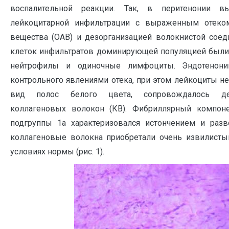
воспалительной реакции. Так, в перитенонии в
лейкоцитарной инфильтрации с выраженным отеко
вещества (ОАВ) и дезорганизацией волокнистой соед
клеток инфильтратов доминирующей популяцией были 
нейтрофилы и одиночные лимфоциты. Эндотенони
контрольного явлениями отека, при этом лейкоциты н
вид полос белого цвета, сопровождалось дез
коллагеновых волокон (КВ). Фибриллярный компоне
подгруппы 1а характеризовался истончением и раз
коллагеновые волокна приобретали очень извилистый
условиях нормы (рис. 1).