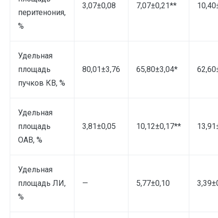
3,07±0,08
7,07±0,21**
10,40
перитенония,
%
Удельная
площадь
80,01±3,76
65,80±3,04*
62,60
пучков КВ, %
Удельная
площадь
3,81±0,05
10,12±0,17**
13,91
ОАВ, %
Удельная
площадь ЛИ,
—
5,77±0,10
3,39±
%