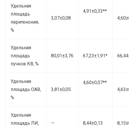
Удельная
4,91±0,33**
площадь
3,07±0,08
4,60±
перитенония,
%
Удельная
площадь
80,01±3,76
67,23±1,91*
66,44
пучков КВ, %
Удельная
4,60±0,07**
площадь ОАВ,
3,81±0,05
4,63±
%
Удельная
площадь ЛИ,
—
8,44±0,13
8,15±