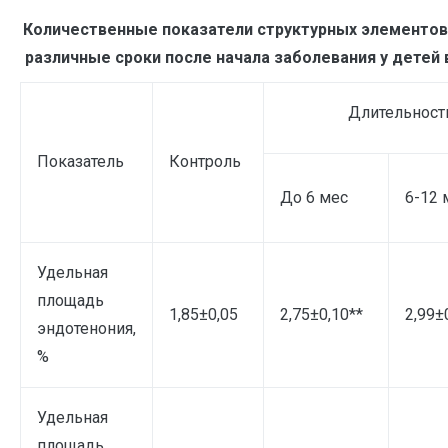
Количественные показатели структурных элементов
различные сроки после начала заболевания у детей
Длительност
Показатель
Контроль
До 6 мес
6-12 
Удельная
площадь
1,85±0,05
2,75±0,10**
2,99±
эндотенония,
%
Удельная
площадь