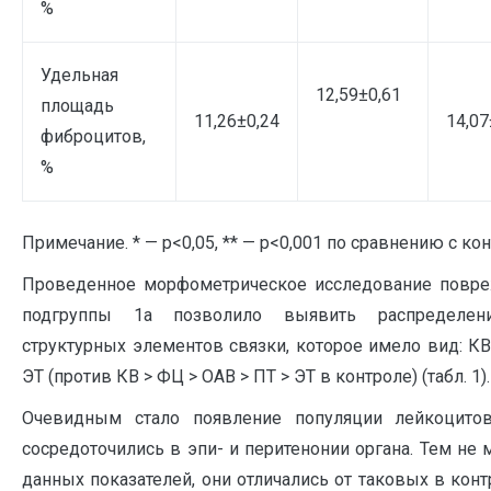
%
Удельная
12,59±0,61
площадь
11,26±0,24
14,07
фиброцитов,
%
Примечание. * — р<0,05, ** — р<0,001 по сравнению с ко
Проведенное морфометрическое исследование повре
подгруппы 1а позволило выявить распределен
структурных элементов связки, которое имело вид: КВ
ЭТ (против КВ > ФЦ > ОАВ > ПТ > ЭТ в контроле) (табл. 1).
Очевидным стало появление популяции лейкоцито
сосредоточились в эпи- и перитенонии органа. Тем не 
данных показателей, они отличались от таковых в конт