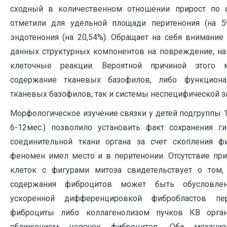
сходный в количественном отношении прирост по 
отметили для удельной площади перитенония (на 59,
эндотенония (на 20,54%). Обращает на себя внимани
данных структурных компонентов на повреждение, на
клеточные реакции. Вероятной причиной этого 
содержание тканевых базофилов, либо функциона
тканевых базофилов, так и системы неспецифической з
Морфологическое изучение связки у детей подгруппы 1
6-12мес.) позволило установить факт сохранения ги
соединительной ткани органа за счет скопления ф
феномен имел место и в перитенонии. Отсутствие пр
клеток с фигурами митоза свидетельствует о том,
содержания фиброцитов может быть обусловле
ускоренной дифференцировкой фибробластов п
фиброциты либо коллагенолизом пучков КВ орга
сближением цепочек фиброцитов. Оба механ