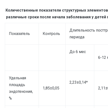
Количественные показатели структурных элементов
различные сроки после начала заболевания у детей
Длительность постт
Показатель
Контроль
периода
До 6 мес
6-12
Удельная
2,23±0,14*
площадь
1,85±0,05
2,11±
эндотенония,
%