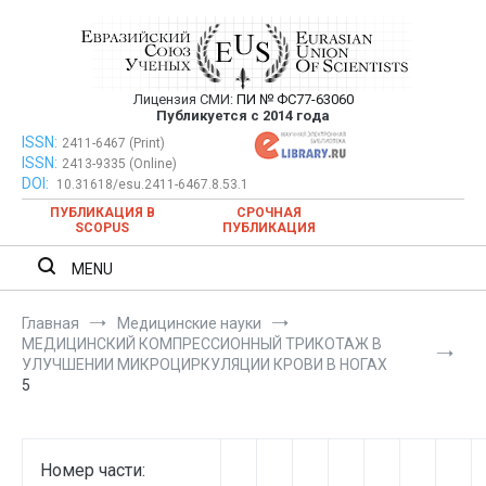
Перейти
к
содержимому
Лицензия СМИ:
ПИ № ФС77-63060
Евразийский Союз Ученых —
Публикуется с 2014 года
публикация научных статей в
ISSN:
Евразийский Союз Ученых — публикация научных статей в
2411-6467 (Print)
ISSN:
2413-9335 (Online)
ежемесячном научном журнале
ежемесячном научном журнале
DOI:
10.31618/esu.2411-6467.8.53.1
ПУБЛИКАЦИЯ В
СРОЧНАЯ
SCOPUS
ПУБЛИКАЦИЯ
MENU
Главная
Медицинские науки
МЕДИЦИНСКИЙ КОМПРЕССИОННЫЙ ТРИКОТАЖ В
УЛУЧШЕНИИ МИКРОЦИРКУЛЯЦИИ КРОВИ В НОГАХ
5
Номер части: