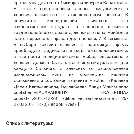
проблемой для гепатобилиарной хирургии Казахстана.
В статье представлены данные хирургического
лечения пациентов с эхинококкозом печени. В
результате исследования выявлено, что
эхинококкозом страдают в основном пациенты
трудоспособного возраста, женского пола. Наиболее
часто поражается правая доля печени, 7, 8 сегменты.
В выборе тактики лечения, в настоящее время,
преобладают радикальные виды эхинококкэктомии,
в частности перицистэктомия. Выбор оперативного
лечения должен быть строго индивидуальным для
каждого больного и зависеть от расположения
эхинококковых кист, их количества, наличия
осложнений и состояния пациента. » author=»Калиева
Динар Кенескановна, Балыкбаева Айнур Маликовна»
publisher=»БАСАРАНОВИЧ ЕКАТЕРИНА»
pubdate=»2016-12-28″ edition=»euroasia-science.ru_26-
27.02.2016_2(23)» ebook=»yes» ]
Список литературы: