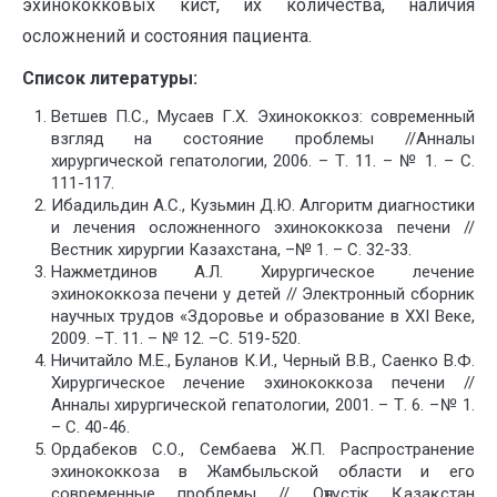
эхинококковых кист, их количества, наличия
осложнений и состояния пациента.
Список литературы:
Ветшев П.С., Мусаев Г.Х. Эхинококкоз: современный
взгляд на состояние проблемы //Анналы
хирургической гепатологии, 2006. – Т. 11. – № 1. – С.
111-117.
Ибадильдин А.С., Кузьмин Д.Ю. Алгоритм диагностики
и лечения осложненного эхинококкоза печени //
Вестник хирургии Казахстана, –№ 1. – С. 32-33.
Нажметдинов А.Л. Хирургическое лечение
эхинококкоза печени у детей // Электронный сборник
научных трудов «Здоровье и образование в XXI Веке,
2009. –Т. 11. – № 12. –С. 519-520.
Ничитайло М.Е., Буланов К.И., Черный В.В., Саенко В.Ф.
Хирургическое лечение эхинококкоза печени //
Анналы хирургической гепатологии, 2001. – Т. 6. –№ 1.
– С. 40-46.
Ордабеков С.О., Сембаева Ж.П. Распространение
эхинококкоза в Жамбыльской области и его
современные проблемы // Оңтүстік Қазақстан