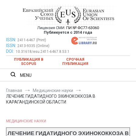
Перейти
к
содержимому
Лицензия СМИ:
ПИ № ФС77-63060
Евразийский Союз Ученых —
Публикуется с 2014 года
публикация научных статей в
ISSN:
Евразийский Союз Ученых — публикация научных статей в
2411-6467 (Print)
ISSN:
2413-9335 (Online)
ежемесячном научном журнале
ежемесячном научном журнале
DOI:
10.31618/esu.2411-6467.8.53.1
ПУБЛИКАЦИЯ В
СРОЧНАЯ
SCOPUS
ПУБЛИКАЦИЯ
MENU
Главная
Медицинские науки
ЛЕЧЕНИЕ ГИДАТИДНОГО ЭХИНОКОККОЗА В
КАРАГАНДИНСКОЙ ОБЛАСТИ
МЕДИЦИНСКИЕ НАУКИ
ЛЕЧЕНИЕ ГИДАТИДНОГО ЭХИНОКОККОЗА В