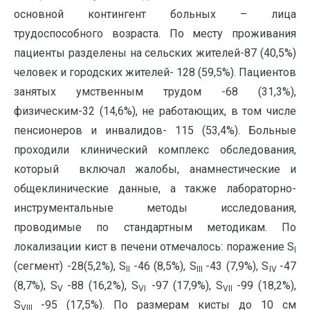
основной контингент больных – лица
трудоспособного возраста. По месту проживания
пациенты разделены на сельских жителей-87 (40,5%)
человек и городских жителей- 128 (59,5%). Пациентов
занятых умственным трудом -68 (31,3%),
физическим-32 (14,6%), не работающих, в том числе
пенсионеров и инвалидов- 115 (53,4%). Больные
проходили клинический комплекс обследования,
который включал жалобы, анамнестические и
общеклинические данные, а также лабораторно-
инструментальные методы исследования,
проводимые по стандартным методикам. По
локализации кист в печени отмечалось: поражение S
I
(сегмент) -28(5,2%), S
-46 (8,5%), S
-43 (7,9%), S
-47
II
III
IV
(8,7%), S
-88 (16,2%), S
-97 (17,9%), S
-99 (18,2%),
V
VI
VII
S
-95 (17,5%). По размерам кисты до 10 см
VIII