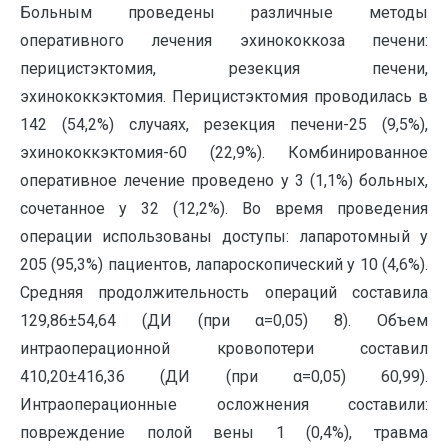
Больным проведены различные методы
оперативного лечения эхинококкоза печени:
перицистэктомия, резекция печени,
эхинококкэктомия. Перицистэктомия проводилась в
142 (54,2%) случаях, резекция печени-25 (9,5%),
эхинококкэктомия-60 (22,9%). Комбинированное
оперативное лечение проведено у 3 (1,1%) больных,
сочетанное у 32 (12,2%). Во время проведения
операции использованы доступы: лапаротомный у
205 (95,3%) пациентов, лапароскопический у 10 (4,6%).
Средняя продолжительность операций составила
129,86±54,64 (ДИ (при α=0,05) 8). Объем
интраоперационной кровопотери составил
410,20±416,36 (ДИ (при α=0,05) 60,99).
Интраоперационные осложнения составили:
повреждение полой вены 1 (0,4%), травма