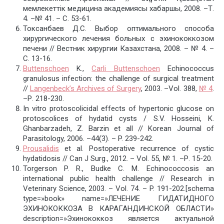
мемлекеттік медицина академиясы хабаршы, 2008. –Т.
4. –№ 41. – С. 53-61.
Токсанбаев Д.С. Выбор оптимального способа
хирургического лечения больных с эхинококкозом
печени // Вестник хирургии Казахстана, 2008. – № 4. –
С. 13-16.
Buttenschoen
K.,
Carli Buttenschoen
Echinococcus
granulosus infection: the challenge of surgical treatment
//
Langenbeck’s Archives of Surgery
, 2003. –Vol. 388,
№ 4
.
–Р. 218-230.
In vitro protoscolicidal effects of hypertonic glucose on
protoscolices of hydatid cysts / S.V. Hosseini, K.
Ghanbarzadeh, Z. Barzin et all // Korean Journal of
Parasitology, 2006. –44(3). – P. 239-242.
Prousalidis
et al. Postoperative recurrence of cystic
hydatidosis // Can J Surg., 2012. – Vol. 55, № 1. –Р. 15-20.
Torgerson P. R., Budke C. M. Echinococcosis an
international public health challenge // Research in
Veterinary Science, 2003. – Vol. 74. – P. 191-202.[schema
type=»book» name=»ЛЕЧЕНИЕ ГИДАТИДНОГО
ЭХИНОКОККОЗА В КАРАГАНДИНСКОЙ ОБЛАСТИ»
description=»Эхинококкоз является актуальной