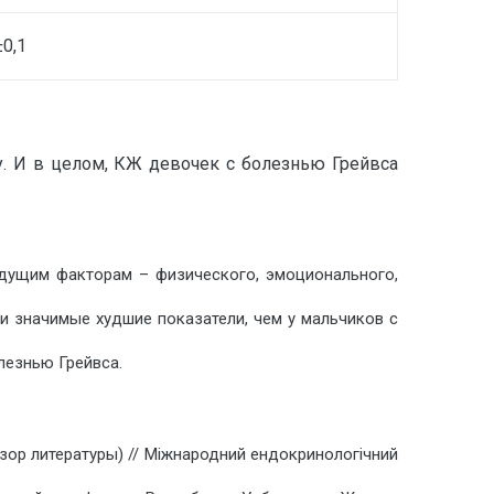
±0,1
. И в целом, КЖ девочек с болезнью Грейвса
едущим факторам – физического, эмоционального,
и значимые худшие показатели, чем у мальчиков с
лезнью Грейвса.
зор литературы) // Міжнародний ендокринологічний