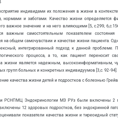
.
сприятие индивидами их положения в жизни в контексте 
и, нормами и заботами. Качество жизни определяется
 важное значение и на него влияющими [5, с.299; 6,с.156
тся важным самостоятельным показателем состояния 
ся на общем самочувствии и качестве жизни пациента. Од
мплексный, интегрированный подход к данной проблеме.
логического процесса, а то, как пациент переносит 
ва жизни является надежным, высокоинформативным, ч
ых групп больных и конкретных индивидуумов [3,с. 92-94].
ние качества жизни детей и подростков с болезнью Грейв
ки РСНПМЦ Эндокринологии МЗ РУз были включены 2 гр
у включены 12 здоровых подростков, без эндокринной пат
оценивали показатели качества жизни и тиреоидный стат