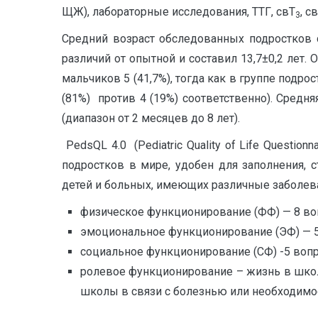
ЩЖ), лабораторные исследования, ТТГ, свТ
, с
3
Средний возраст обследованных подростков с
различий от опытной и составил 13,7±0,2 лет.
мальчиков 5 (41,7%), тогда как в группе подро
(81%) против 4 (19%) соответственно). Средн
(диапазон от 2 месяцев до 8 лет).
PedsQL 4.0 (Pediatric Quality of Life Questio
подростков в мире, удобен для заполнения, 
детей и больных, имеющих различные заболев
физическое функционирование (ФФ) — 8 воп
эмоциональное функционирование (ЭФ) — 5 в
социальное функционирование (СФ) -5 вопр
ролевое функционирование – жизнь в школ
школы в связи с болезнью или необходимо