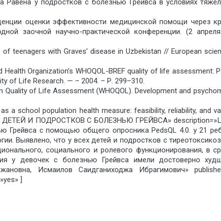
ста Равена у подростков с болезнью Грейвса в условиях тяж
нденции оценки эффективности медицинской помощи через кр
дной заочной научно-практической конференции. (2 апреля
ics of teenagers with Graves’ disease in Uzbekistan // European sc
ld Health Organization’s WHOQOL-BREF quality of life assessment: Ps
ity of Life Research. — – 2004. – Р. 299–310.
 Quality of Life Assessment (WHOQOL). Development and psychometr
s a school population health measure: feasibility, reliability, and va
 ДЕТЕЙ И ПОДРОСТКОВ С БОЛЕЗНЬЮ ГРЕЙВСА» description=»Це
ю Грейвса с помощью общего опросника PedsQL 4.0. у 21 реб
ии. Выявлено, что у всех детей и подростков с тиреотоксико
онального, социального и ролевого функционирования, в ср
ия у девочек с болезнью Грейвса имели достоверно худш
жановна, Исмаилов Саидганиходжа Ибрагимович» publisher
»yes» ]