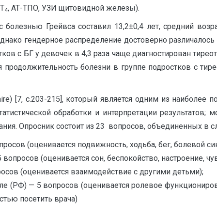
вТ
, АТ-ТПО, УЗИ щитовидной железы).
4
 болезнью Грейвса составил 13,2±0,4 лет, средний воз
 Однако гендерное распределение достоверно различалось –
стков с БГ у девочек в 4,3 раза чаще диагностирован тире
яя продолжительность болезни в группе подростков с тире
nnaire) [7, с.203-215], который является одним из наиболе
статистической обработки и интерпретации результатов;
ания. Опросник состоит из 23 вопросов, объединенных в
росов (оценивается подвижность, ходьба, бег, болевой си
опросов (оценивается сон, беспокойство, настроение, чувс
осов (оценивается взаимодействие с другими детьми);
е (РФ) — 5 вопросов (оценивается ролевое функционирова
стью посетить врача)