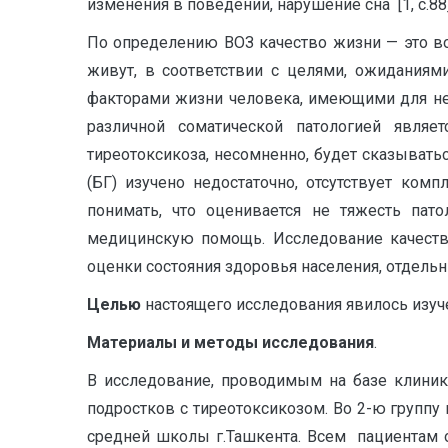
изменения в поведении, нарушение сна [1, с.88]
По определению ВОЗ качество жизни — это во
живут, в соответствии с целями, ожиданиям
факторами жизни человека, имеющими для него
различной соматической патологией являе
тиреотоксикоза, несомненно, будет сказывать
(БГ) изучено недостаточно, отсутствует ко
понимать, что оценивается не тяжесть пато
медицинскую помощь. Исследование качест
оценки состояния здоровья населения, отдельн
Целью
настоящего исследования явилось изуче
Материалы и методы исследования
.
В исследование, проводимым на базе клини
подростков с тиреотоксикозом. Во 2-ю групп
средней школы г.Ташкента. Всем пациентам 