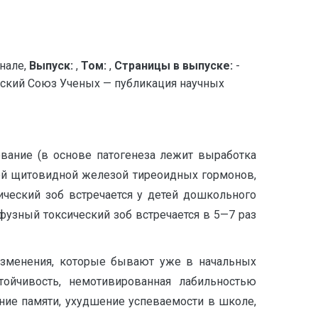
нале,
Выпуск:
,
Том:
,
Страницы в выпуске:
-
кий Союз Ученых — публикация научных
вание (в основе патогенеза лежит выработка
ей щитовидной железой тиреоидных гормонов,
ический зоб встречается у детей дошкольного
ффузный токсический зоб встречается в 5—7 раз
изменения, которые бывают уже в начальных
тойчивость, немотивированная лабильностью
ние памяти, ухудшение успеваемости в школе,