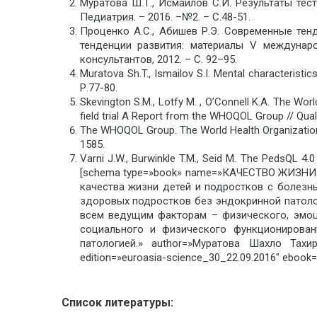
Муратова Ш.Т., Исмаилов С.И. Результаты те
Педиатрия. – 2016. –№2. – С.48-51.
Проценко А.С., Абишев Р.Э. Современные те
тенденции развития: материалы V междунаро
консультантов, 2012. – С. 92–95.
Muratova Sh.T., Ismailov S.I. Mental characterist
Р.77-80.
Skevington S.M., Lotfy M. , O’Connell K.A. The Wor
field trial A Report from the WHOQOL Group // Qual
The WHOQOL Group. The World Health Organization
1585.
Varni J.W., Burwinkle T.M., Seid M. The PedsQL 4.0 a
[schema type=»book» name=»КАЧЕСТВО ЖИЗНИ
качества жизни детей и подростков с болезнь
здоровых подростков без эндокринной патолог
всем ведущим факторам – физического, эмоци
социального и физического функционирован
патологией.» author=»Муратова Шахло Тахир
edition=»euroasia-science_30_22.09.2016″ ebook=
Список литературы: