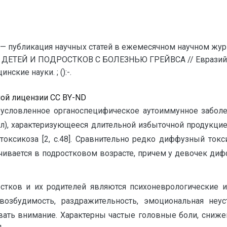
— публикация научных статей в ежемесячном научном жур
 ДЕТЕЙ И ПОДРОСТКОВ С БОЛЕЗНЬЮ ГРЕЙВСА // Евразийс
кие науки. ; ():-.
ной лицензии CC BY-ND
обусловленное органоспецифическое аутоиммунное заболе
л), характеризующееся длительной избыточной продукци
ксикоза [2, с.48]. Сравнительно редко диффузный токс
ичивается в подростковом возрасте, причем у девочек ди
стков и их родителей являются психоневрологические 
возбудимость, раздражительность, эмоциональная неус
овать внимание. Характерны частые головные боли, сниже