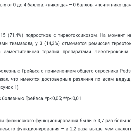
от 0 до 4 баллов: «никогда» – 0 баллов, «почти никогда» —
15 (71,4%) подростков с тиреотоксикозом. На момент н
ми тиамазола, у 3 (14,3%) отмечается ремиссия тиреоток
а заместительная терапия препаратами Левотироксина
 болезнью Грейвса с применением общего опросника Ped
зал, что имеются достоверные различия по всем ведущ
сунок 1).
болезнью Грейвса. *р<0,05; **р<0,01
ели физического функционирования были в 3,7 раз больше
олевого функционирования – в 2,2 раза выше, чем аналог