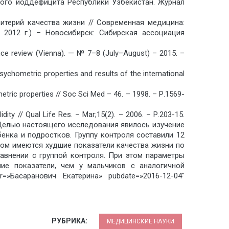
елого йоддефицита Республики Узбекистан. Журнал
итерий качества жизни // Современная медицина:
 2012 г.) – Новосибирск: Сибирская ассоциация
ience review (Vienna). — № 7–8 (July–August) – 2015. –
ychometric properties and results of the international
ic properties // Soc Sci Med – 46. – 1998. – Р.1569-
lidity // Qual Life Res. – Mar;15(2). – 2006. – Р.203-15.
лью настоящего исследования явилось изучение
енка и подростков. Группу контроля составили 12
зом имеются худшие показатели качества жизни по
авнении с группой контроля. При этом параметры
ие показатели, чем у мальчиков с аналогичной
=»Басаранович Екатерина» pubdate=»2016-12-04″
РУБРИКА:
МЕДИЦИНСКИЕ НАУКИ