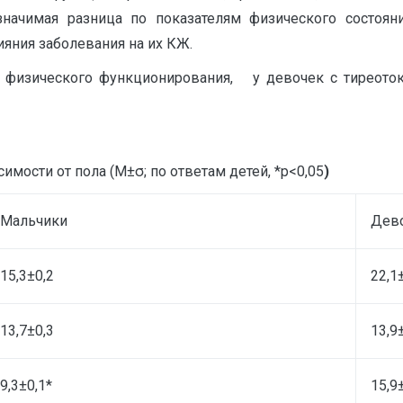
значимая разница по показателям физического состоян
ияния заболевания на их КЖ.
и физического функционирования, у девочек с тиреот
мости от пола (М±σ; по ответам детей, *р<0,05
)
Мальчики
Дев
15,3±0,2
22,1
13,7±0,3
13,9
9,3±0,1*
15,9