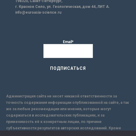
198320, Санкт-Петербург,
г. Красное Село, ул. Геологическая, дом 44, ЛИТ А.
info@euroasia-science.ru
Email*
Администрация сайта не несет никакой ответственности за
точность содержания информации опубликованной на сайте, а так
же за любые рекомендации или мнения, которые могут
содержаться в исследовательских публикациях, и за
применимость её к конкретным лицам, по причине
субъективности результатов авторских исследований. Кроме
того, поскольку интернет не обеспечивает в полной мере