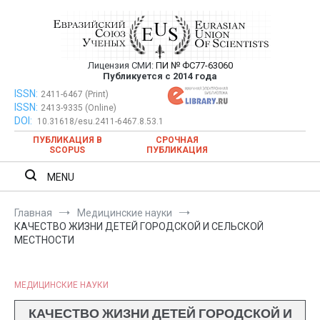
Перейти
к
содержимому
Лицензия СМИ:
ПИ № ФС77-63060
Евразийский Союз Ученых —
Публикуется с 2014 года
публикация научных статей в
ISSN:
Евразийский Союз Ученых — публикация научных статей в
2411-6467 (Print)
ISSN:
2413-9335 (Online)
ежемесячном научном журнале
ежемесячном научном журнале
DOI:
10.31618/esu.2411-6467.8.53.1
ПУБЛИКАЦИЯ В
СРОЧНАЯ
SCOPUS
ПУБЛИКАЦИЯ
MENU
Главная
Медицинские науки
КАЧЕСТВО ЖИЗНИ ДЕТЕЙ ГОРОДСКОЙ И СЕЛЬСКОЙ
МЕСТНОСТИ
МЕДИЦИНСКИЕ НАУКИ
КАЧЕСТВО ЖИЗНИ ДЕТЕЙ ГОРОДСКОЙ И