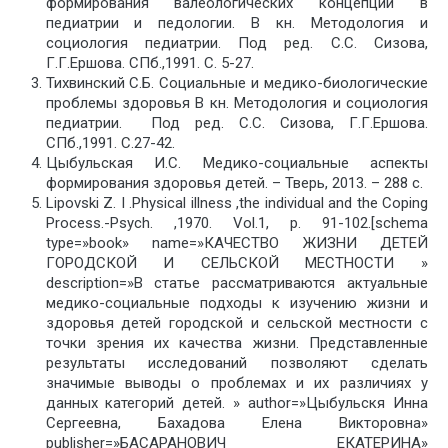
формирования валеологических концепций в
педиатрии и педологии. В кн. Методология и
социология педиатрии. Под ред. С.С. Сизова,
Г.Г.Ершова. СПб.,1991. С. 5-27.
Тихвинский С.Б. Социальные и медико-биологические
проблемы здоровья В кн. Методология и социология
педиатрии. Под ред. С.С. Сизова, Г.Г.Ершова.
СПб.,1991. С.27-42.
Цыбульская И.С. Медико-социальные аспекты
формирования здоровья детей. – Тверь, 2013. – 288 с.
Lipovski Z. I .Physical illness ,the individual and the Coping
Process.-Psych. ,1970. Vol.1, p. 91-102.[schema
type=»book» name=»КАЧЕСТВО ЖИЗНИ ДЕТЕЙ
ГОРОДСКОЙ И СЕЛЬСКОЙ МЕСТНОСТИ »
description=»В статье рассматриваются актуальные
медико-социальные подходы к изучению жизни и
здоровья детей городской и сельской местности с
точки зрения их качества жизни. Представленные
результаты исследований позволяют сделать
значимые выводы о проблемах и их различиях у
данных категорий детей. » author=»Цыбульскя Инна
Сергеевна, Бахадова Елена Викторовна»
publisher=»БАСАРАНОВИЧ ЕКАТЕРИНА»