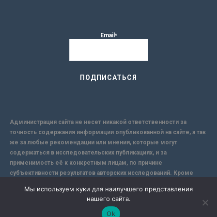
Email*
Администрация сайта не несет никакой ответственности за
точность содержания информации опубликованной на сайте, а так
же за любые рекомендации или мнения, которые могут
содержаться в исследовательских публикациях, и за
применимость её к конкретным лицам, по причине
субъективности результатов авторских исследований. Кроме
того, поскольку интернет не обеспечивает в полной мере
Мы используем куки для наилучшего представления
надежной защиты информации, Сайт не несет ответственности за
нашего сайта.
информацию, присылаемую через интернет.
Ok