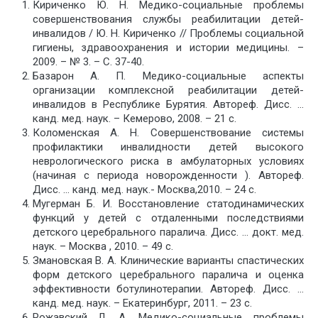
Кириченко Ю. Н. Медико-социальные проблемы
совершенствования службы реабилитации детей-
инвалидов / Ю. Н. Кириченко // Проблемы социальной
гигиены, здравоохранения и истории медицины. –
2009. – № 3. – С. 37-40.
Базарон А. П. Медико-социальные аспекты
организации комплексной реабилитации детей-
инвалидов в Республике Бурятия. Автореф. Дисс. …
канд. мед. наук. – Кемерово, 2008. – 21 с.
Коломенская А. Н. Совершенствование системы
профилактики инвалидности детей высокого
неврологического риска в амбулаторных условиях
(начиная с периода новорожденности ). Автореф.
Дисс. … канд. мед. наук.- Москва,2010. – 24 с.
Мугерман Б. И. Восстановление статодинамических
функций у детей с отдаленными последствиями
детского церебрального паралича. Дисс. … докт. мед.
наук. – Москва , 2010. – 49 с.
Змановская В. А. Клинические варианты спастических
форм детского церебрального паралича и оценка
эффективности ботулинотерапии. Автореф. Дисс. …
канд. мед. наук. – Екатеринбург, 2011. – 23 с.
Рожавский Л. А. Медико-социальные проблемы