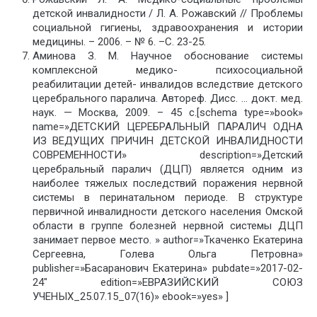
детской инвалидности / Л. А. Рожавский // Проблемы
социальной гигиены, здравоохранения и истории
медицины. – 2006. – № 6. –C. 23-25.
Аминова З. М. Научное обоснование системы
комплексной медико- психосоциальной
реабилитации детей- инвалидов вследствие детского
церебрального паралича. Автореф. Дисс. … докт. мед.
наук. — Москва, 2009. – 45 с.[schema type=»book»
name=»ДЕТСКИЙ ЦЕРЕБРАЛЬНЫЙ ПАРАЛИЧ ОДНА
ИЗ ВЕДУЩИХ ПРИЧИН ДЕТСКОЙ ИНВАЛИДНОСТИ
СОВРЕМЕННОСТИ» description=»Детский
церебральный паралич (ДЦП) является одним из
наиболее тяжелых последствий поражения нервной
системы в перинатальном периоде. В структуре
первичной инвалидности детского населения Омской
области в группе болезней нервной системы ДЦП
занимает первое место. » author=»Ткаченко Екатерина
Сергеевна, Голева Ольга Петровна»
publisher=»Басаранович Екатерина» pubdate=»2017-02-
24″ edition=»ЕВРАЗИЙСКИЙ СОЮЗ
УЧЕНЫХ_25.07.15_07(16)» ebook=»yes» ]