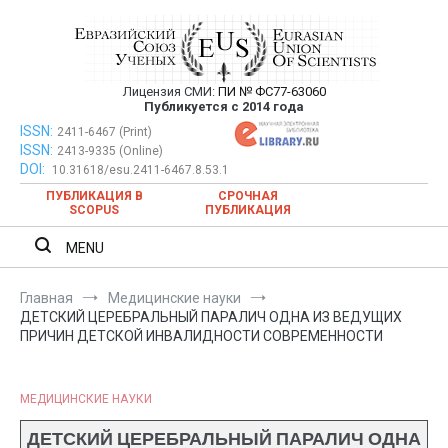
Перейти
к
содержимому
Лицензия СМИ:
ПИ № ФС77-63060
Евразийский Союз Ученых —
Публикуется с 2014 года
публикация научных статей в
ISSN:
Евразийский Союз Ученых — публикация научных статей в
2411-6467 (Print)
ISSN:
2413-9335 (Online)
ежемесячном научном журнале
ежемесячном научном журнале
DOI:
10.31618/esu.2411-6467.8.53.1
ПУБЛИКАЦИЯ В
СРОЧНАЯ
SCOPUS
ПУБЛИКАЦИЯ
MENU
Главная
Медицинские науки
ДЕТСКИЙ ЦЕРЕБРАЛЬНЫЙ ПАРАЛИЧ ОДНА ИЗ ВЕДУЩИХ
ПРИЧИН ДЕТСКОЙ ИНВАЛИДНОСТИ СОВРЕМЕННОСТИ
МЕДИЦИНСКИЕ НАУКИ
ДЕТСКИЙ ЦЕРЕБРАЛЬНЫЙ ПАРАЛИЧ ОДНА