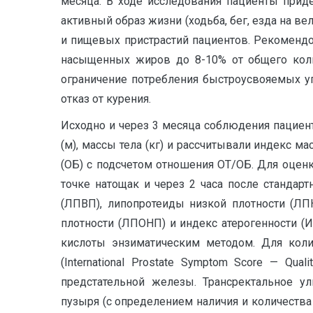
месяца. В ходе исследования пациенты прид
активный образ жизни (ходьба, бег, езда на ве
и пищевых пристрастий пациентов. Рекомендо
насыщенных жиров до 8-10% от общего кол
ограничение потребления быстроусвояемых у
отказ от курения.
Исходно и через 3 месяца соблюдения пацие
(м), массы тела (кг) и рассчитывали индекс ма
(ОБ) с подсчетом отношения ОТ/ОБ. Для оце
точке натощак и через 2 часа после стандарт
(ЛПВП), липопротеиды низкой плотности (Л
плотности (ЛПОНП) и индекс атерогенности 
кислоты энзиматическим методом. Для коли
(International Prostate Symptom Score — Qu
предстательной железы. Трансректальное ул
пузыря (с определением наличия и количества