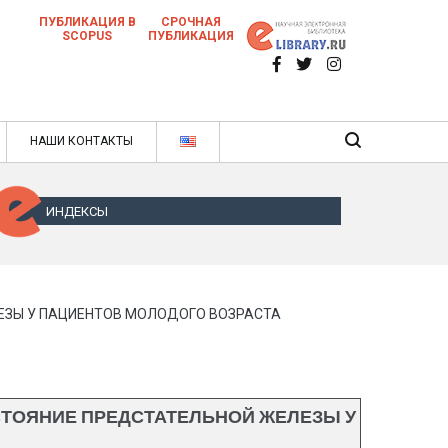
ПУБЛИКАЦИЯ В
СРОЧНАЯ
SCOPUS
ПУБЛИКАЦИЯ
 научных статей в ежемесячном научном
нале
ячном научном журнале
НАШИ КОНТАКТЫ
ИНДЕКСЫ
ЕЗЫ У ПАЦИЕНТОВ МОЛОДОГО ВОЗРАСТА
ТОЯНИЕ ПРЕДСТАТЕЛЬНОЙ ЖЕЛЕЗЫ У