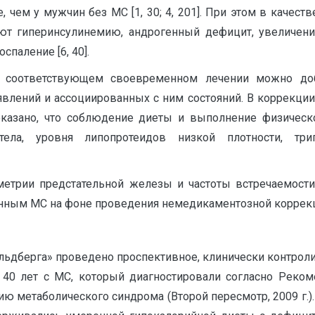
 чем у мужчин без МС [1, 30; 4, 201]. При этом в качес
т гиперинсулинемию, андрогенный дефицит, увеличени
паление [6, 40].
соответствующем своевременном лечении можно доби
влений и ассоциированных с ним состояний. В коррекции
оказано, что соблюдение диеты и выполнение физичес
ла, уровня липопротеидов низкой плотности, три
етрии предстательной железы и частоты встречаемост
нным МС на фоне проведения немедикаментозной коррекц
льдберга» проведено проспективное, клинически контроли
 40 лет с МС, который диагностировали согласно Реком
ию метаболического синдрома (Второй пересмотр, 2009 г.)