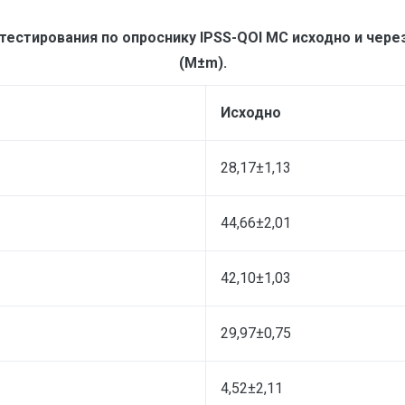
естирования по опроснику IPSS-QOI МС исходно и чер
(М±m).
Исходно
28,17±1,13
44,66±2,01
42,10±1,03
29,97±0,75
4,52±2,11