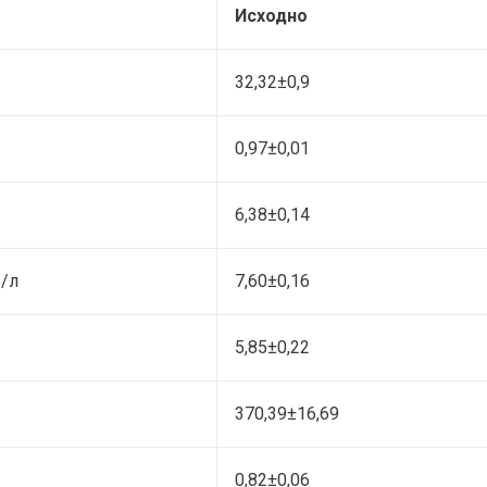
Исходно
32,32±0,9
0,97±0,01
6,38±0,14
/л
7,60±0,16
5,85±0,22
370,39±16,69
0,82±0,06