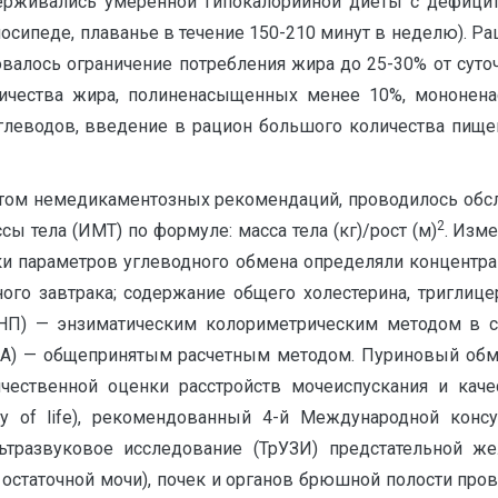
ерживались умеренной гипокалорийной диеты с дефицит
лосипеде, плаванье в течение 150-210 минут в неделю). Ра
валось ограничение потребления жира до 25-30% от сут
ичества жира, полиненасыщенных менее 10%, мононена
глеводов, введение в рацион большого количества пищев
нтом немедикаментозных рекомендаций, проводилось обсл
2
ссы тела (ИМТ) по формуле: масса тела (кг)/рост (м)
. Изм
нки параметров углеводного обмена определяли концентр
ного завтрака; содержание общего холестерина, триглиц
ПНП) — энзиматическим колориметрическим методом в с
(ИА) — общепринятым расчетным методом. Пуриновый обм
чественной оценки расстройств мочеиспускания и каче
ality of life), рекомендованный 4-й Международной кон
ьтразвуковое исследование (ТрУЗИ) предстательной ж
 остаточной мочи), почек и органов брюшной полости пров