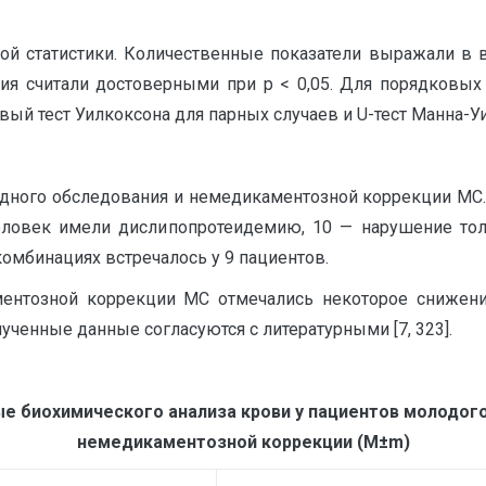
ой статистики. Количественные показатели выражали в в
ичия считали достоверными при p < 0,05. Для порядковы
ый тест Уилкоксона для парных случаев и U-тест Манна-Уи
ходного обследования и немедикаментозной коррекции МС
 человек имели дислипопротеидемию, 10 — нарушение тол
омбинациях встречалось у 9 пациентов.
ентозной коррекции МС отмечались некоторое снижени
ченные данные согласуются с литературными [7, 323].
е биохимического анализа крови у пациентов молодого 
немедикаментозной коррекции (М±m)