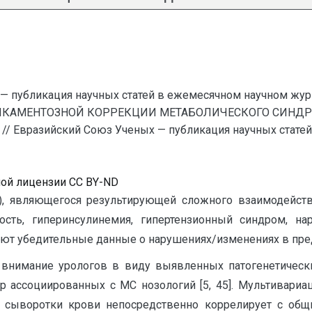
— публикация научных статей в ежемесячном научном жур
ИКАМЕНТОЗНОЙ КОРРЕКЦИИ МЕТАБОЛИЧЕСКОГО СИНДР
вразийский Союз Ученых — публикация научных статей 
ной лицензии CC BY-ND
С), являющегося результирующей сложного взаимодейс
ность, гиперинсулинемия, гипертензионный синдром, на
твуют убедительные данные о нарушениях/изменениях в пре
внимание урологов в виду выявленных патогенетическ
тр ассоциированных с МС нозологий [5, 45]. Мультивариа
а сыворотки крови непосредственно коррелирует с общ