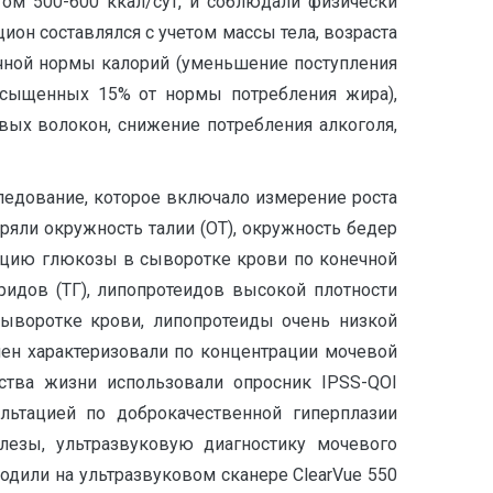
ом 500-600 ккал/сут, и соблюдали физически
цион составлялся с учетом массы тела, возраста
очной нормы калорий (уменьшение поступления
сыщенных 15% от нормы потребления жира),
ых волокон, снижение потребления алкоголя,
едование, которое включало измерение роста
еряли окружность талии (ОТ), окружность бедер
ацию глюкозы в сыворотке крови по конечной
еридов (ТГ), липопротеидов высокой плотности
ыворотке крови, липопротеиды очень низкой
ен характеризовали по концентрации мочевой
ства жизни использовали опросник IPSS-QOI
сультацией по доброкачественной гиперплазии
елезы, ультразвуковую диагностику мочевого
одили на ультразвуковом сканере ClearVue 550