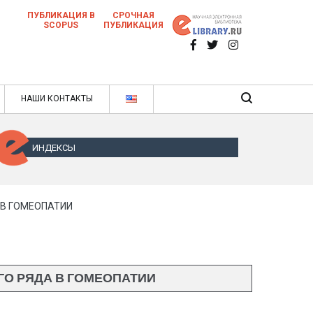
ПУБЛИКАЦИЯ В
СРОЧНАЯ
SCOPUS
ПУБЛИКАЦИЯ
 научных статей в ежемесячном научном
нале
ячном научном журнале
НАШИ КОНТАКТЫ
ИНДЕКСЫ
 В ГОМЕОПАТИИ
О РЯДА В ГОМЕОПАТИИ