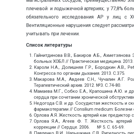
магистральных сосудов, преимущественно эла
плечевой и лодыжечной артериях; у 77,8% боль
обязательного исследования АР у лиц с Х
Вентиляционные нарушения следует рассматри
учитывать при лечении.
Список литературы
Гайнитдинова В.В., Бакиров А.Б., Ахметзянова
больных ХОБЛ // Практическая медицина. 2013. 
Кароли Н.А., Долишняя Г.Р., Бородкин А.В., 
Конгресса по органам дыхания. 2013. C.375.
Макарова М.А., Авдеев С.Н., Чучалин А.Г. Р
Терапевтический архив. 2012. №3. С.74-80.
Мамаева М.Г., Собко Е.А., Крапошина А.Ю. и 
сердца при сочетании хронической обструктивн
Недогода С.В. и др. Сосудистая жесткость и 
фармакотерапии // Consilium medicum: Болезни 
Орлова А.Я. Жесткость артерий как предиктор 
Орлова Я.А., Агеев Ф. Т. Жесткость артери
коррекции // Сердце. 2006. № 5. С. 65-69.
Павленко В.И., Нарышкина С.В. Ригидность п