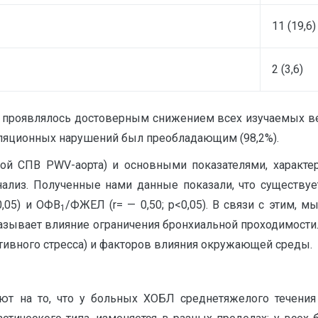
11 (19,6)
2 (3,6)
х проявлялось достоверным снижением всех изучаемых 
иляционных нарушений был преобладающим (98,2%).
й СПВ PWV-аорта) и основными показателями, характе
из. Полученные нами данные показали, что существует 
0,05) и ОФВ
/ФЖЕЛ (r= — 0,50; p<0,05). В связи с этим,
1
азывает влияние ограничения бронхиальной проходимости
тивного стресса) и факторов влияния окружающей среды.
т на то, что у больных ХОБЛ среднетяжелого течения