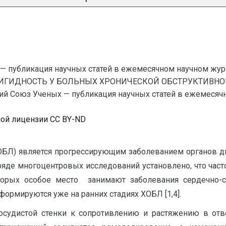
— публикация научных статей в ежемесячном научном жур
РИГИДНОСТЬ У БОЛЬНЫХ ХРОНИЧЕСКОЙ ОБСТРУКТИВНО
юз Ученых — публикация научных статей в ежемесячном н
ной лицензии CC BY-ND
(ХОБЛ) является прогрессирующим заболеванием органов 
ряде многоцентровых исследований установлено, что час
торых особое место занимают заболевания сердечно-с
ормируются уже на ранних стадиях ХОБЛ [1,4].
 сосудистой стенки к сопротивлению и растяжению в от