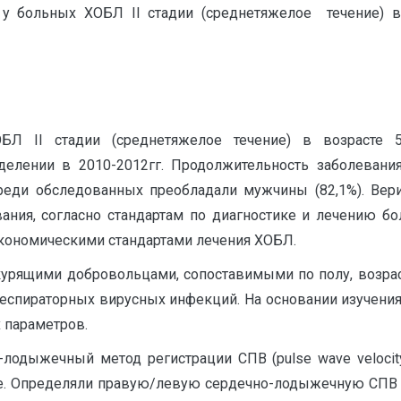
 у больных ХОБЛ II стадии (среднетяжелое течение) в
Л II стадии (среднетяжелое течение) в возрасте 54
елении в 2010-2012гг. Продолжительность заболевания 
 среди обследованных преобладали мужчины (82,1%). Вер
ания, согласно стандартам по диагностике и лечению бо
кономическими стандартами лечения ХОБЛ.
урящими добровольцами, сопоставимыми по полу, возрас
респираторных вирусных инфекций. На основании изучения
 параметров.
лодыжечный метод регистрации СПВ (рulse wave velocity
ме. Определяли правую/левую сердечно-лодыжечную СП