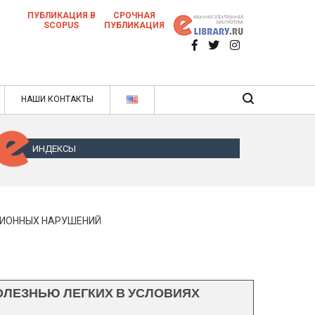
ПУБЛИКАЦИЯ В
СРОЧНАЯ
SCOPUS
ПУБЛИКАЦИЯ
 научных статей в ежемесячном научном
нале
ячном научном журнале
НАШИ КОНТАКТЫ
ИНДЕКСЫ
ЦИОННЫХ НАРУШЕНИЙ
ОЛЕЗНЬЮ ЛЕГКИХ В УСЛОВИЯХ