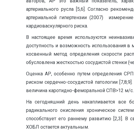
авторов, АР это важный показатель, хар
артериального русла [5,6]. Согласно реком
артериальной гипертензии (2007) измерени
кардиоваскулярного риска.
В настоящее время используются неинвазив
доступность и возможность использования в 
косвенный метод определения скорости рас
обусловлена жесткостью сосудистой стенки (ч
Оценка АР, особенно путем определения СРП
риском сердечно-сосудистой патологии [7,8,
величина каротидно-феморальной СПВ>12 м/с.
На сегодняшний день накапливается все бо
радикального окисления хроническое систем
способствует его раннему развитию [2,3]. В
ХОБЛ остается актуальным.