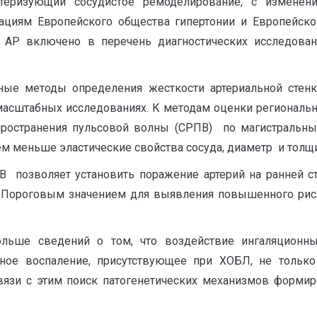
актеризующий сосудистое ремоделирование, с измен
ендациям Европейского общества гипертонии и Европейск
е АР включено в перечень диагностических исследован
ные методы определения жесткости артериальной стенк
масштабных исследованиях. К методам оценки региональн
пространения пульсовой волны (СРПВ) по магистральны
ем меньше эластические свойства сосуда, диаметр и толщи
В позволяет установить поражение артерий на ранней с
9]. Пороговым значением для выявления повышенного ри
льше сведений о том, что воздействие ингаляционных
ное воспаление, присутствующее при ХОБЛ, не только 
 связи с этим поиск патогенетических механизмов форми