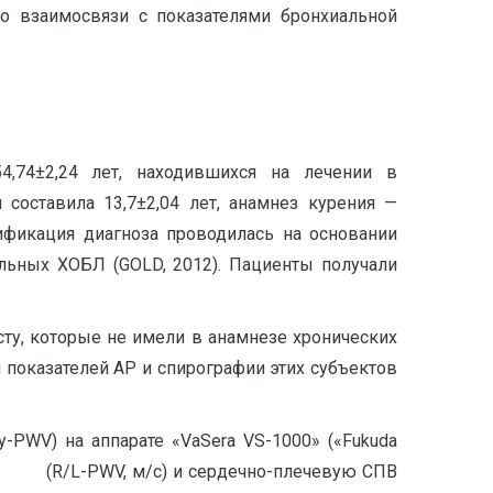
о взаимосвязи с показателями бронхиальной
,74±2,24 лет, находившихся на лечении в
составила 13,7±2,04 лет, анамнез курения —
ификация диагноза проводилась на основании
льных ХОБЛ (GOLD, 2012). Пациенты получали
ту, которые не имели в анамнезе хронических
 показателей АР и спирографии этих субъектов
-PWV) на аппарате «VaSera VS-1000» («Fukuda
В (R/L-PWV, м/с) и сердечно-плечевую СПВ