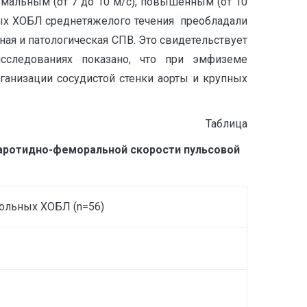
рмальным (от 7 до 10 м/с), повышенным (от 10
ьных ХОБЛ среднетяжелого течения преобладали
ая и патологическая СПВ. Это свидетельствует
следованиях показано, что при эмфиземе
ганизации сосудистой стенки аорты и крупных
Таблица
каротидно-феморальной скорости пульсовой
больных ХОБЛ (n=56)