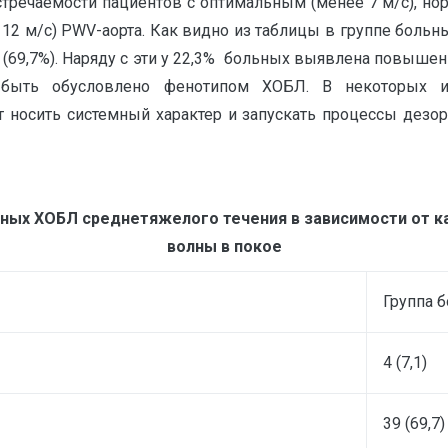
тречаемости пациентов с оптимальным (менее 7 м/с), но
е 12 м/с) PWV-аорта. Как видно из таблицы в группе бол
69,7%). Наряду с эти у 22,3% больных выявлена повышенн
 быть обусловлено фенотипом ХОБЛ. В некоторых ис
 носить системный характер и запускать процессы дезор
ных ХОБЛ среднетяжелого течения в зависимости от 
волны в покое
Группа 
4 (7,1)
39 (69,7)