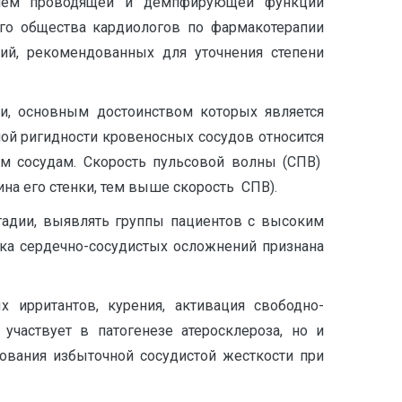
ением проводящей и демпфирующей функций
ого общества кардиологов по фармакотерапии
ий, рекомендованных для уточнения степени
и, основным достоинством которых является
ой ригидности кровеносных сосудов относится
м сосудам. Скорость пульсовой волны (СПВ)
на его стенки, тем выше скорость СПВ).
тадии, выявлять группы пациентов с высоким
ска сердечно-сосудистых осложнений признана
 ирритантов, курения, активация свободно-
участвует в патогенезе атеросклероза, но и
рования избыточной сосудистой жесткости при