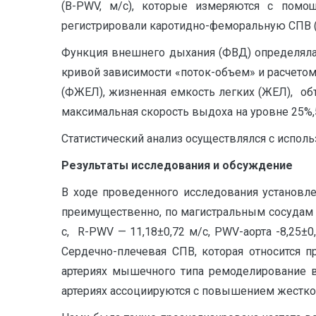
(B-PWV, м/с), которые измеряются с пом
регистрировали каротидно-феморальную СПВ (P
Функция внешнего дыхания (ФВД) определялас
кривой зависимости «поток-объем» и расчето
(ФЖЕЛ), жизненная емкость легких (ЖЕЛ), о
максимальная скорость выдоха на уровне 25%
Статистический анализ осуществлялся с исполь
Результаты исследования и обсуждение
В ходе проведенного исследования установл
преимущественно, по магистральным сосудам эл
с, R-PWV — 11,18±0,72 м/с, PWV-аорта -8,25±0
Сердечно-плечевая СПВ, которая относится 
артериях мышечного типа ремоделирование в
артериях ассоциируются с повышением жесткост