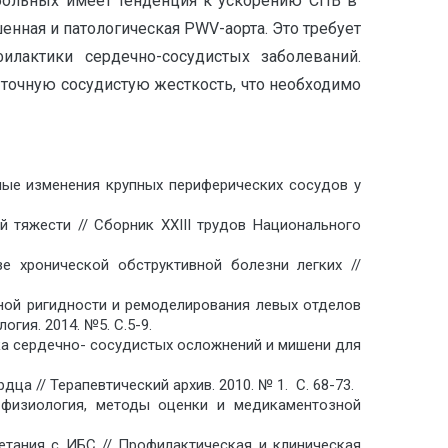
х больных имеет тенденция к ускорению СПВ в
енная и патологическая PWV-аорта. Это требует
лактики сердечно-сосудистых заболеваний.
точную сосудистую жесткость, что необходимо
льные изменения крупных периферических сосудов у
ой тяжести // Сборник XXIII трудов Национального
зе хронической обструктивной болезни легких //
ьной ригидности и ремоделирования левых отделов
гия. 2014. №5. С.5-9.
ска сердечно- сосудистых осложнений и мишени для
а // Терапевтический архив. 2010. № 1. С. 68-73.
: физиология, методы оценки и медикаментозной
четания с ИБС // Профилактическая и клиническая