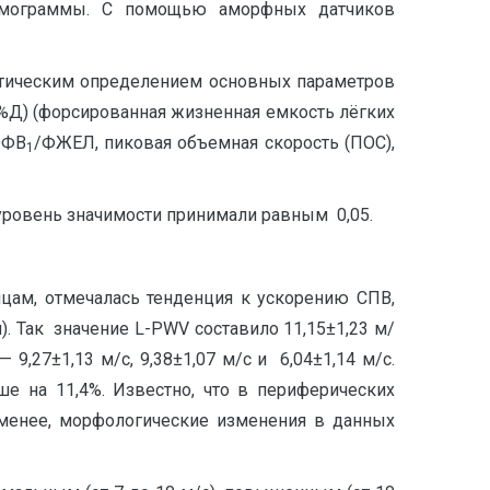
игмограммы. С помощью аморфных датчиков
матическим определением основных параметров
%Д) (форсированная жизненная емкость лёгких
 ОФВ
/ФЖЕЛ, пиковая объемная скорость (ПОС),
1
й уровень значимости принимали равным 0,05.
цам, отмечалась тенденция к ускорению СПВ,
). Так значение L-PWV составило 11,15±1,23 м/
9,27±1,13 м/с, 9,38±1,07 м/с и 6,04±1,14 м/с.
е на 11,4%. Известно, что в периферических
 менее, морфологические изменения в данных