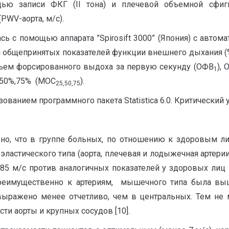
ощью записи ФКГ (II тона) и плечевой объемной сф
WV-аорта, м/с).
ь с помощью аппарата ”Spirosift 3000” (Япония) с авто
м общепринятых показателей функции внешнего дыхания (
бъем форсированного выдоха за первую секунду (ОФВ
),
1
,50%,75% (МОС
).
25,50,75
зованием программного пакета Statistica 6.0. Критически
ено, что в группе больных, по отношению к здоровым ли
астического типа (аорта, плечевая и лодыжечная артерии
,85 м/с против аналогичных показателей у здоровых лиц — 
преимущественно к артериям, мышечного типа была выш
ыражено менее отчетливо, чем в центральных. Тем не
и аорты и крупных сосудов [10].