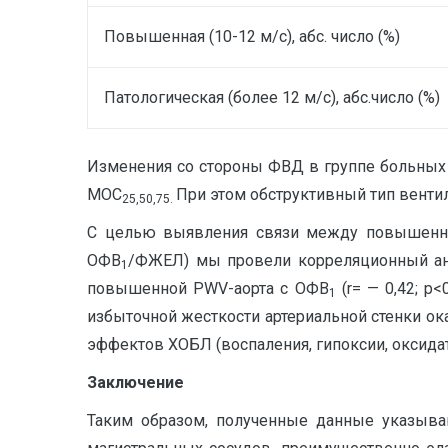
Повышенная (10-12 м/с), абс. число (%)
Патологическая (более 12 м/с), абс.число (%)
Изменения со стороны ФВД в группе больны
МОС
При этом обструктивный тип вент
25,50,75.
С целью выявления связи между повышенно
ОФВ
/ФЖЕЛ) мы провели корреляционный анал
1
повышенной PWV-аорта с ОФВ
(r= — 0,42; p<
1
избыточной жесткости артериальной стенки ок
эффектов ХОБЛ (воспаления, гипоксии, оксида
Заключение
Таким образом, полученные данные указываю