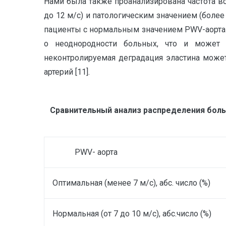
Нами была также проанализирована частота вс
до 12 м/с) и патологическим значением (боле
пациенты с нормальным значением PWV-аорта (
о неоднородности больных, что и может
неконтролируемая деградация эластина может
артерий [11].
Сравнительный анализ распределения боль
PWV- аорта
Оптимальная (менее 7 м/с), абс. число (%)
Нормальная (от 7 до 10 м/с), абс.число (%)