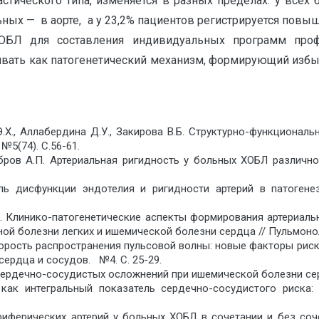
стического типа, изменяется в разных пределах: у все
ных — в аорте, а у 23,2% пациентов регистрируется повыш
ОБЛ для составления индивидуальных программ профи
вать как патогенетический механизм, формирующий избы
 Э.Х., Аллабердина Д.У., Закирова В.Б. Структурно-функциона
№5(74). С.56-61.
Ребров А.П. Артериальная ригидность у больных ХОБЛ различн
оль дисфункции эндотелия и ригидности артерий в патогене
др. Клинико-патогенетические аспекты формирования артериал
ой болезни легких и ишемической болезни сердца // Пульмоноло
скорость распространения пульсовой волны: новые факторы ри
сердца и сосудов. №4. С. 25-29.
сердечно-сосудистых осложнений при ишемической болезни сердц
й как интегральный показатель сердечно-сосудистого риска
ериферических артерий у больных ХОБЛ в сочетании и без со